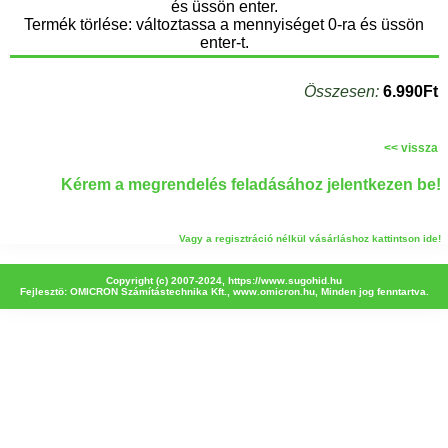
és üssön enter.
Termék törlése: változtassa a mennyiséget 0-ra és üssön
enter-t.
Összesen:
6.990Ft
<< vissza
Kérem a megrendelés feladásához jelentkezen be!
Vagy a regisztráció nélkül vásárláshoz kattintson ide!
Copyright (c) 2007-2024,
https://www.sugohid.hu
Fejlesztö: OMICRON Számítástechnika Kft.,
www.omicron.hu
, Minden jog fenntartva.