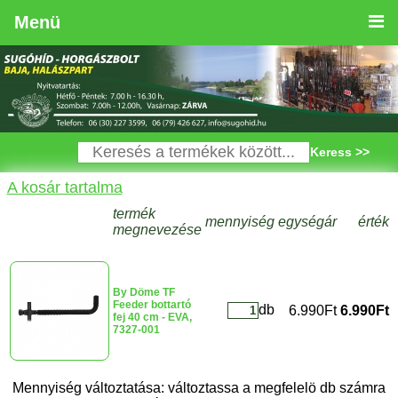
Menü
Keress >>
A kosár tartalma
termék
mennyiség
egységár
érték
megnevezése
By Döme TF
Feeder bottartó
db
6.990Ft
6.990Ft
fej 40 cm - EVA,
7327-001
Mennyiség változtatása: változtassa a megfelelö db számra