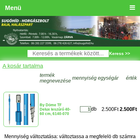
Menü
Keress >>
A kosár tartalma
termék
mennyiség
egységár
érték
megnevezése
By Döme TF
db
2.500Ft
2.500Ft
Delux leszúró 40-
60 cm, 6140-070
Mennyiség változtatása: változtassa a megfelelö db számra