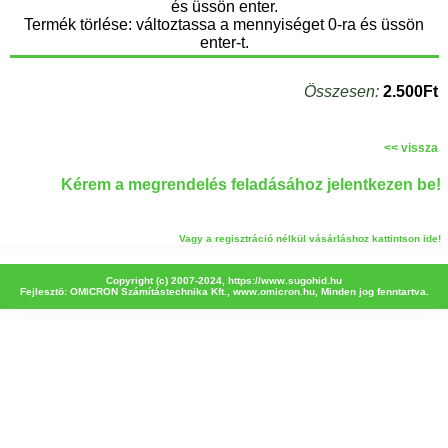
és üssön enter.
Termék törlése: változtassa a mennyiséget 0-ra és üssön
enter-t.
Összesen:
2.500Ft
<< vissza
Kérem a megrendelés feladásához jelentkezen be!
Vagy a regisztráció nélkül vásárláshoz kattintson ide!
Copyright (c) 2007-2024,
https://www.sugohid.hu
Fejlesztö: OMICRON Számítástechnika Kft.,
www.omicron.hu
, Minden jog fenntartva.