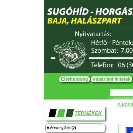
Elérhetőség
Vásárlási feltétek
A kosá
TERMÉKEK
Versenyláda (2)