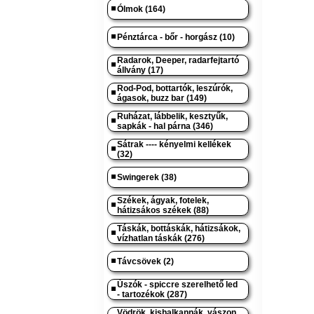
Ólmok (164)
Pénztárca - bőr - horgász (10)
Radarok, Deeper, radarfejtartó
állvány (17)
Rod-Pod, bottartók, leszúrók,
ágasok, buzz bar (149)
Ruházat, lábbelik, kesztyűk,
sapkák - hal párna (346)
Sátrak ---- kényelmi kellékek
(32)
Swingerek (38)
Székek, ágyak, fotelek,
hátizsákos székek (88)
Táskák, bottáskák, hátizsákok,
vízhatlan táskák (276)
Távcsövek (2)
Úszók - spiccre szerelhető led
- tartozékok (287)
Vödrök, kishalkannák, vászon