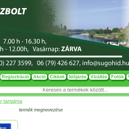
Regisztráció
Akció
Cikkek
Időjárás
Vízállás
Fotók
r tartalma
termék megnevezése