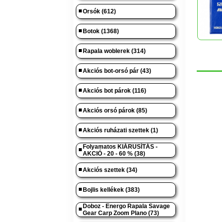
Orsók (612)
Botok (1368)
Rapala woblerek (314)
Akciós bot-orsó pár (43)
Akciós bot párok (116)
Akciós orsó párok (85)
Akciós ruházati szettek (1)
Folyamatos KIÁRUSÍTÁS -
AKCIÓ - 20 - 60 % (38)
Akciós szettek (34)
Bojlis kellékek (383)
Doboz - Energo Rapala Savage
Gear Carp Zoom Plano (73)