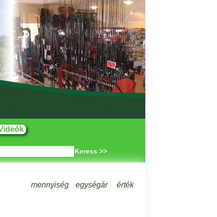
Videók
Keress >>
mennyiség
egységár
érték