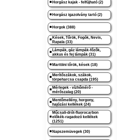
Horgász kajak - felfújható (2)
Horgász igazolvány tartó (2)
Horgok (388)
Kések, Tőrök, Fogók, Nevis,
Rapala (33)
Lámpák, gáz lámpák-főzők,
akkus és fej lámpák (31)
Marttiini tőrök, kések (18)
Merítőszákok, szákok,
törpeharcsa csapda (195)
Mérlegek - vízhőmérő -
mérőszalag (20)
Mentőmellény, horgony,
hajózási kellékek (24)
Műcsali-drót-fluorocarbon
előkék-ragadozó kellékek
(1251)
Napszemüvegek (30)