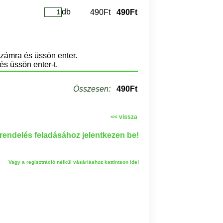
db
490Ft
490Ft
számra és üssön enter.
és üssön enter-t.
Összesen:
490Ft
<< vissza
endelés feladásához jelentkezen be!
Vagy a regisztráció nélkül vásárláshoz kattintson ide!