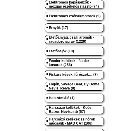
Elektromos kapásjelzők -
mozgás érzékelős riasztó (74)
Elektromos csónakmotorok (9)
Ernyők (17)
Etetőanyag, csali, aromák -
ragadozó spray (1229)
Etetőhajók (10)
Feeder kellékek - feeder
kosarak (256)
Fiskars kések, fűrészek.... (7)
Fogók, Savage Gear, By Döme,
Nevis, Reiva (8)
Halszámláló (1)
Harcsázó kellékek - Koós,
Balzer, Nevis, stb (57)
Harcsázó kellékek zsinórok
műcsalik - MAD CAT (106)