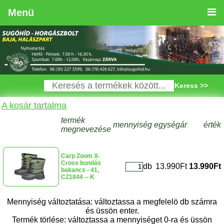
Menü
Keress >>
A kosár tartalma
termék
mennyiség
egységár
érték
megnevezése
Carp Zoom X-
Cross bundás
db
13.990Ft
13.990Ft
bakancs - 41,
CZ1844 -- K
Mennyiség változtatása: változtassa a megfelelö db számra
és üssön enter.
Termék törlése: változtassa a mennyiséget 0-ra és üssön