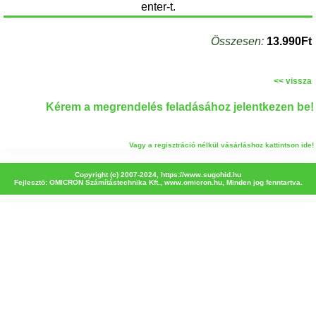
enter-t.
Összesen:
13.990Ft
<< vissza
Kérem a megrendelés feladásához jelentkezen be!
Vagy a regisztráció nélkül vásárláshoz kattintson ide!
Copyright (c) 2007-2024,
https://www.sugohid.hu
Fejlesztö: OMICRON Számítástechnika Kft.,
www.omicron.hu
, Minden jog fenntartva.