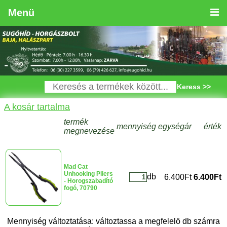
Menü
Keress >>
A kosár tartalma
termék
mennyiség
egységár
érték
megnevezése
Mad Cat
Unhooking Pliers
db
6.400Ft
6.400Ft
- Horogszabadító
fogó, 70790
Mennyiség változtatása: változtassa a megfelelö db számra