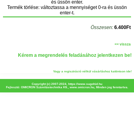
és üssön enter.
Termék törlése: változtassa a mennyiséget 0-ra és üssön
enter-t.
Összesen:
6.400Ft
<< vissza
Kérem a megrendelés feladásához jelentkezen be!
Vagy a regisztráció nélkül vásárláshoz kattintson ide!
Copyright (c) 2007-2024,
https://www.sugohid.hu
Fejlesztö: OMICRON Számítástechnika Kft.,
www.omicron.hu
, Minden jog fenntartva.