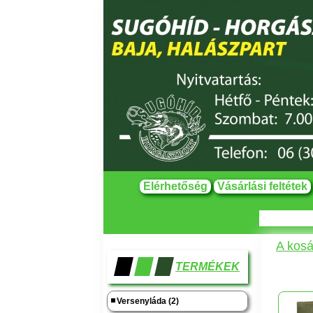
Elérhetőség
Vásárlási feltétek
A kosá
TERMÉKEK
Versenyláda (2)