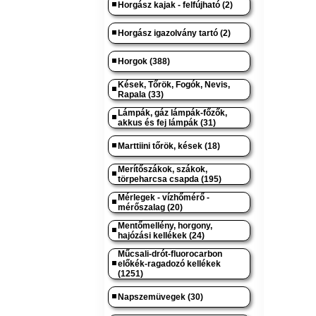
Horgász kajak - felfújható (2)
Horgász igazolvány tartó (2)
Horgok (388)
Kések, Tőrök, Fogók, Nevis,
Rapala (33)
Lámpák, gáz lámpák-főzők,
akkus és fej lámpák (31)
Marttiini tőrök, kések (18)
Merítőszákok, szákok,
törpeharcsa csapda (195)
Mérlegek - vízhőmérő -
mérőszalag (20)
Mentőmellény, horgony,
hajózási kellékek (24)
Műcsali-drót-fluorocarbon
előkék-ragadozó kellékek
(1251)
Napszemüvegek (30)