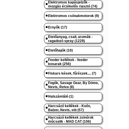
Elektromos kapásjelzők -
mozgás érzékelős riasztó (74)
Elektromos csónakmotorok (9)
Ernyők (17)
Etetőanyag, csali, aromák -
ragadozó spray (1229)
Etetőhajók (10)
Feeder kellékek - feeder
kosarak (256)
Fiskars kések, fűrészek.... (7)
Fogók, Savage Gear, By Döme,
Nevis, Reiva (8)
Halszámláló (1)
Harcsázó kellékek - Koós,
Balzer, Nevis, stb (57)
Harcsázó kellékek zsinórok
műcsalik - MAD CAT (106)