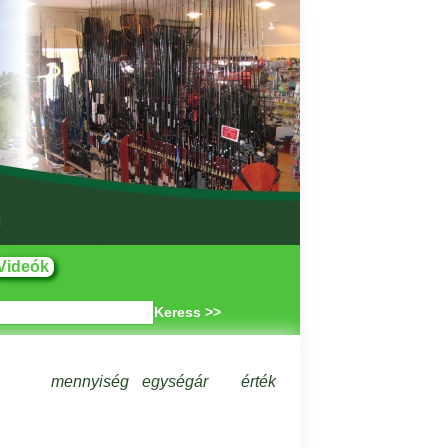
Videók
Keress >>
mennyiség
egységár
érték