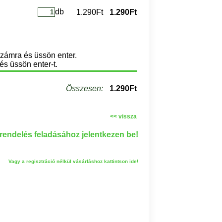
db
1.290Ft
1.290Ft
számra és üssön enter.
és üssön enter-t.
Összesen:
1.290Ft
<< vissza
endelés feladásához jelentkezen be!
Vagy a regisztráció nélkül vásárláshoz kattintson ide!