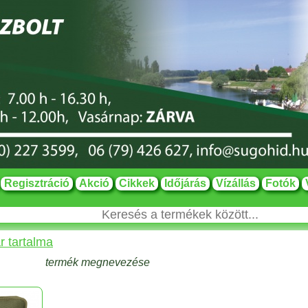
Regisztráció
Akció
Cikkek
Időjárás
Vízállás
Fotók
r tartalma
termék megnevezése