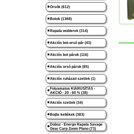
Orsók (612)
Botok (1368)
Rapala woblerek (314)
Akciós bot-orsó pár (43)
Akciós bot párok (116)
Akciós orsó párok (85)
Akciós ruházati szettek (1)
Folyamatos KIÁRUSÍTÁS -
AKCIÓ - 20 - 60 % (38)
Akciós szettek (34)
Bojlis kellékek (383)
Doboz - Energo Rapala Savage
Gear Carp Zoom Plano (73)