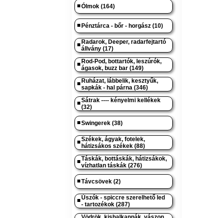
Ólmok (164)
Pénztárca - bőr - horgász (10)
Radarok, Deeper, radarfejtartó
állvány (17)
Rod-Pod, bottartók, leszúrók,
ágasok, buzz bar (149)
Ruházat, lábbelik, kesztyűk,
sapkák - hal párna (346)
Sátrak ---- kényelmi kellékek
(32)
Swingerek (38)
Székek, ágyak, fotelek,
hátizsákos székek (88)
Táskák, bottáskák, hátizsákok,
vízhatlan táskák (276)
Távcsövek (2)
Úszók - spiccre szerelhető led
- tartozékok (287)
Vödrök, kishalkannák, vászon