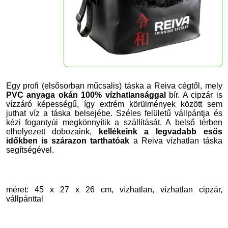
Egy profi (elsősorban műcsalis) táska a Reiva cégtől, mely
PVC anyaga okán 100% vízhatlansággal
bír. A cipzár is
vízzáró képességű, így extrém körülmények között sem
juthat víz a táska belsejébe. Széles felületű vállpántja és
kézi fogantyúi megkönnyítik a szállítását. A belső térben
elhelyezett dobozaink,
kellékeink a legvadabb esős
időkben is szárazon tarthatóak
a
Reiva
vízhatlan táska
segítségével.
méret: 45 x 27 x 26 cm, vízhatlan, vízhatlan cipzár,
vállpánttal