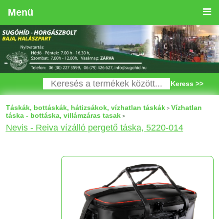
Menü
Keress >>
Táskák, bottáskák, hátizsákok, vízhatlan táskák
Vízhatlan
>
táska - bottáska, villámzáras tasak
>
Nevis - Reiva vízálló pergető táska, 5220-014