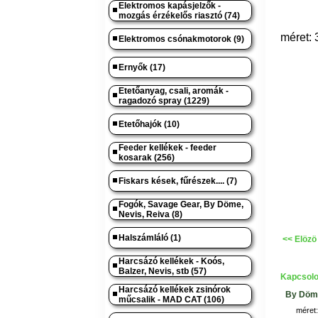
Elektromos kapásjelzők -
mozgás érzékelős riasztó (74)
méret: 
Elektromos csónakmotorok (9)
Ernyők (17)
Etetőanyag, csali, aromák -
ragadozó spray (1229)
Etetőhajók (10)
Feeder kellékek - feeder
kosarak (256)
Fiskars kések, fűrészek.... (7)
Fogók, Savage Gear, By Döme,
Nevis, Reiva (8)
Halszámláló (1)
<< Elözö
Harcsázó kellékek - Koós,
Balzer, Nevis, stb (57)
Kapcsolo
Harcsázó kellékek zsinórok
By Döme
műcsalik - MAD CAT (106)
méret: