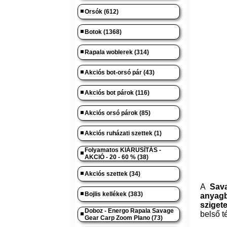
Orsók (612)
Botok (1368)
Rapala woblerek (314)
Akciós bot-orsó pár (43)
Akciós bot párok (116)
Akciós orsó párok (85)
Akciós ruházati szettek (1)
Folyamatos KIÁRUSÍTÁS -
AKCIÓ - 20 - 60 % (38)
Akciós szettek (34)
A
Sav
Bojlis kellékek (383)
anyag
sziget
Doboz - Energo Rapala Savage
belső t
Gear Carp Zoom Plano (73)