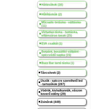
Hátizsákok (16)
Hűtőtáskák (2)
Műcsalis övtáska - válltáska
(11)
Vízhatlan táska - bottáska,
villámzáras tasak (25)
EVA csalitál (1)
Botpánt, boszállító vállpánt -
spiccvédő sapka (15)
Buzz Bar tartó táska (1)
Távcsövek (2)
Úszók - spiccre szerelhető led
- tartozékok (287)
Vödrök, kishalkannák, vászon
keverő edény (29)
Zsinórok (449)