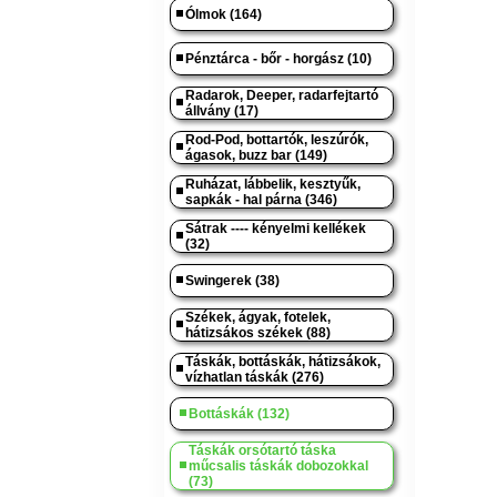
Ólmok (164)
Pénztárca - bőr - horgász (10)
Radarok, Deeper, radarfejtartó
állvány (17)
Rod-Pod, bottartók, leszúrók,
ágasok, buzz bar (149)
Ruházat, lábbelik, kesztyűk,
sapkák - hal párna (346)
Sátrak ---- kényelmi kellékek
(32)
Swingerek (38)
Székek, ágyak, fotelek,
hátizsákos székek (88)
Táskák, bottáskák, hátizsákok,
vízhatlan táskák (276)
Bottáskák (132)
Táskák orsótartó táska
műcsalis táskák dobozokkal
(73)