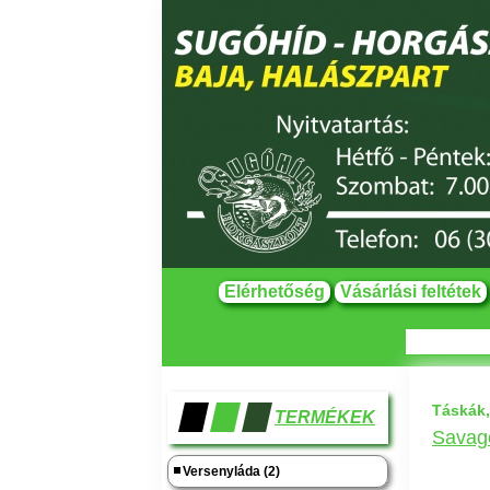
Elérhetőség
Vásárlási feltétek
Táskák,
TERMÉKEK
Savage
Versenyláda (2)