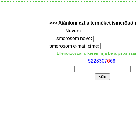
>>> Ajánlom ezt a terméket ismerösö
Nevem:
Ismerösöm neve:
Ismerösöm e-mail cime:
Ellenörzöszám, kérem írja be a piros sz
5
2
2
8
3
0
7
6
6
8
: