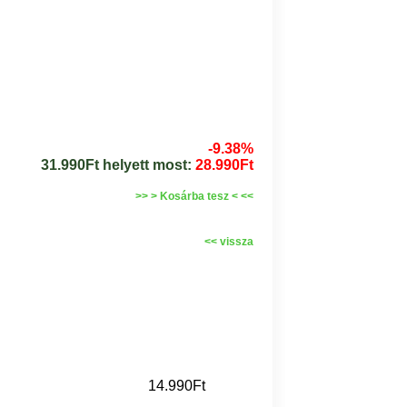
-9.38%
31.990Ft helyett most:
28.990Ft
>> > Kosárba tesz < <<
<< vissza
14.990Ft