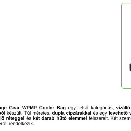
age Gear WPMP Cooler Bag
egy
felső kategóriás,
vízálló
ból
készült. Túl méretes,
dupla cipzárakkal
és egy
levehető 
elő réteggel
és
két darab hűtő elemmel
felszerelt. Két sze
érrel rendelkezik.