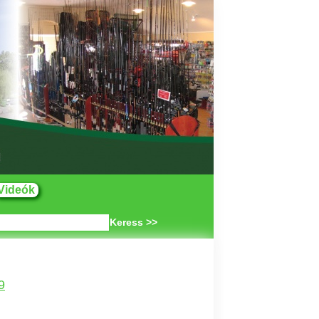
Videók
Keress >>
9