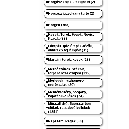
Horgász kajak - felfújható (2)
Horgász igazolvány tartó (2)
Horgok (388)
Kések, Tőrök, Fogók, Nevis,
Rapala (33)
Lámpák, gáz lámpák-főzők,
akkus és fej lámpák (31)
Marttiini tőrök, kések (18)
Merítőszákok, szákok,
törpeharcsa csapda (195)
Mérlegek - vízhőmérő -
mérőszalag (20)
Mentőmellény, horgony,
hajózási kellékek (24)
Műcsali-drót-fluorocarbon
előkék-ragadozó kellékek
(1251)
Napszemüvegek (30)