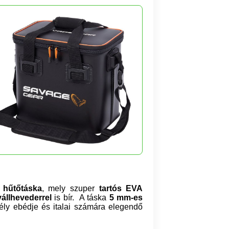
 hűtőtáska
, mely
szuper
tartós EVA
vállhevederrel
is bír. A táska
5 mm-es
mély ebédje és italai számára elegendő