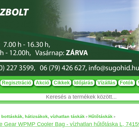
Regisztráció
Akció
Cikkek
Időjárás
Vízállás
Fotók
 bottáskák, hátizsákok, vízhatlan táskák
Hűtőtáskák
>
>
 Gear WPMP Cooler Bag - vízhatlan hűtőtáska L, 7415