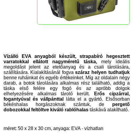
Vízálló EVA anyagból készült, strapabíró hegesztett
varratokkal ellátott nagyméretű táska,
mely ideális
megoldást jelent az etetőanyag és a csali tárolására,
szállítására. Kialakításánál fogva
száraz helyen tudhatjuk
benne ruháinkat és egyéb értékeinket. Míg az oldalain négy
darab, a botok tárolására alkalmas rész található, addig a
táska első felére egy fogó és az apróbb dolgok
elhelyezésére alkalmas tároló került.
Erős cipzárral,
fogantyúval és vállpánttal
látta el a gyártó. Elsősorban
békéshalas horgászoknak szántuk, de
pergető
dobozokkal feltöltve kiváló rablóhalas
táskává alakítható.
méret: 50 x 28 x 30 cm, anyaga: EVA - vízhatlan