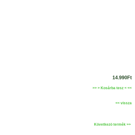
14.990Ft
>> > Kosárba tesz < <<
<< vissza
Következö termék >>