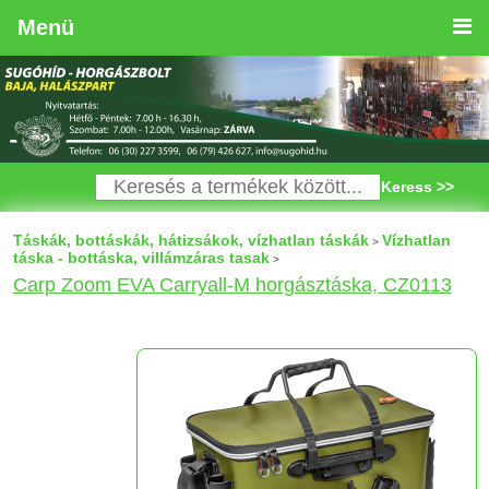
Menü
Keress >>
Táskák, bottáskák, hátizsákok, vízhatlan táskák
Vízhatlan
>
táska - bottáska, villámzáras tasak
>
Carp Zoom EVA Carryall-M horgásztáska, CZ0113