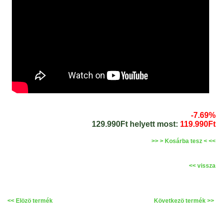
-7.69%
129.990Ft helyett most:
119.990Ft
>> > Kosárba tesz < <<
<< vissza
<< Elözö termék
Következö termék >>