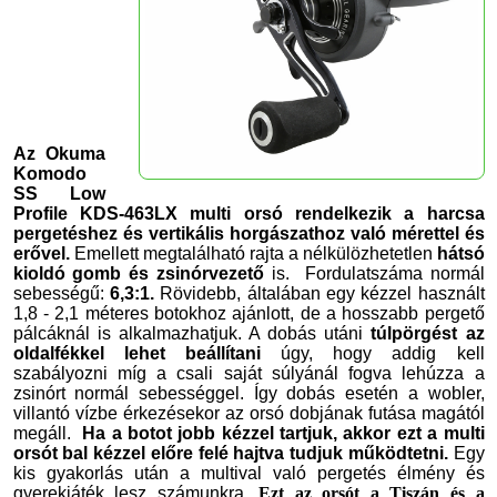
Az Okuma
Komodo
SS Low
Profile KDS-463LX multi orsó rendelkezik a harcsa
pergetéshez és vertikális horgászathoz való mérettel és
erővel.
Emellett megtalálható rajta a nélkülözhetetlen
hátsó
kioldó gomb
és zsinórvezető
is.
Fordulatszáma normál
sebességű:
6,3:1.
Rövidebb, általában egy kézzel használt
1,8 - 2,1 méteres botokhoz ajánlott, de a hosszabb pergető
pálcáknál is alkalmazhatjuk. A dobás utáni
túlpörgést az
oldalfékkel lehet beállítani
úgy, hogy addig kell
szabályozni míg a csali saját súlyánál fogva lehúzza a
zsinórt normál sebességgel. Így dobás esetén a wobler,
villantó vízbe érkezésekor az orsó dobjának futása magától
megáll.
Ha a botot jobb kézzel tartjuk, akkor ezt a multi
orsót bal kézzel előre felé hajtva tudjuk működtetni.
Egy
kis gyakorlás után a multival való pergetés élmény és
gyerekjáték lesz számunkra.
Ezt az orsót a Tiszán és a