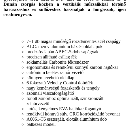
Dunán csorgás közben a vertikális műcsalikkal történő
harcsázáshoz és süllőzéshez használják a horgászok, igen
eredményesen.
7+1 db magas minőségű rozsdamentes acél csapágy
ALC: merev alumínium ház és oldallapok
precíziós Japán ABEC-5 dobcsapágyak
precízen állítható csillag fék
soklamellás Carbonite fékrendszer
ergonomikus és rendkívül könnyű karbon hajtókar
cirkónium betétes zsinór vezető
könnyen levehető oldallap
6 fokozatú Velocity Control dobófék
nagy keménységű fogaskerék és tengely
azonnali visszaforgásgátló
fonott zsinórhoz optimalizált, szinkronizált
zsinórvezető
tartós, kényelmes EVA hajtókar fogantyú
rendkívül könnyű súly, CRC korróziógátló bevonat
A6061-T6 esztergált, eloxált alumínium dob
balkezes modell