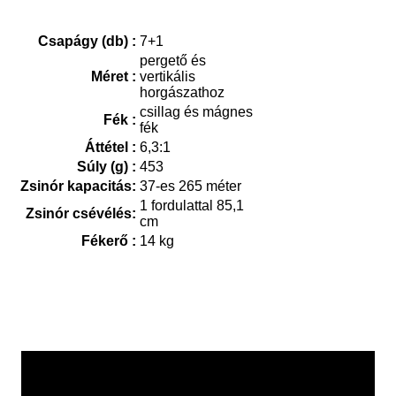
Csapágy (db) :
7+1
pergető és
Méret :
vertikális
horgászathoz
csillag és mágnes
Fék :
fék
Áttétel :
6,3:1
Súly (g) :
453
Zsinór kapacitás:
37-es 265 méter
1 fordulattal 85,1
Zsinór csévélés:
cm
Fékerő :
14 kg