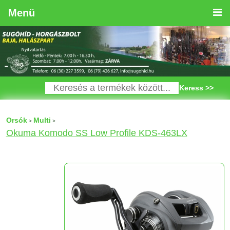
Menü
Keress >>
Orsók
Multi
>
>
Okuma Komodo SS Low Profile KDS-463LX