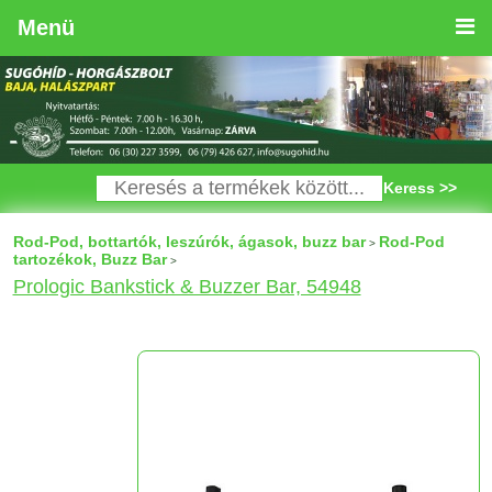
Menü
Keress >>
Rod-Pod, bottartók, leszúrók, ágasok, buzz bar
Rod-Pod
>
tartozékok, Buzz Bar
>
Prologic Bankstick & Buzzer Bar, 54948