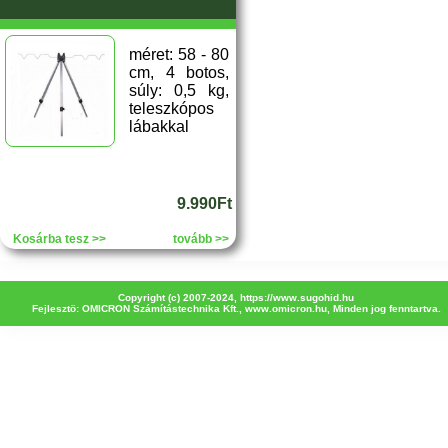
méret: 58 - 80
cm, 4 botos,
súly: 0,5 kg,
teleszkópos
lábakkal
9.990Ft
Kosárba tesz >>
tovább >>
Copyright (c) 2007-2024,
https://www.sugohid.hu
Fejlesztö: OMICRON Számítástechnika Kft.,
www.omicron.hu
, Minden jog fenntartva.