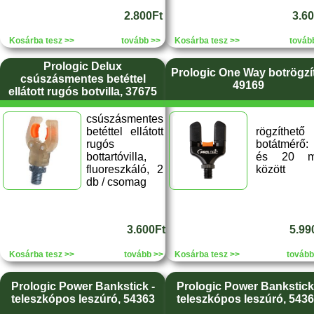
2.800Ft
3.6
Kosárba tesz >>
tovább >>
Kosárba tesz >>
továb
Prologic Delux
Prologic One Way botrögzí
csúszásmentes betéttel
49169
ellátott rugós botvilla, 37675
csúszásmentes
betéttel ellátott
rögzíthető
rugós
botátmérő:
bottartóvilla,
és 20 
fluoreszkáló, 2
között
db / csomag
3.600Ft
5.99
Kosárba tesz >>
tovább >>
Kosárba tesz >>
tovább
Prologic Power Bankstick -
Prologic Power Bankstick
teleszkópos leszúró, 54363
teleszkópos leszúró, 543