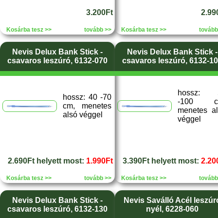
3.200Ft
2.99
Kosárba tesz >>
tovább >>
Kosárba tesz >>
tovább
Nevis Delux Bank Stick -
Nevis Delux Bank Stick -
csavaros leszúró, 6132-070
csavaros leszúró, 6132-1
hossz: 
hossz: 40 -70
-100 c
cm, menetes
menetes a
alsó véggel
véggel
2.690Ft helyett most:
1.990Ft
3.390Ft helyett most:
2.20
Kosárba tesz >>
tovább >>
Kosárba tesz >>
tovább
Nevis Delux Bank Stick -
Nevis Saválló Acél leszúr
csavaros leszúró, 6132-130
nyél, 6228-060