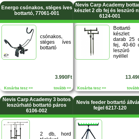
Nevis Carp Academy botta
Energo csónakos, stéges íves
készlet 2 db fej és leszúró n
bottartó, 77061-001
6124-001
Bottartó
készlet:
csónakos,
darab 25 
stéges íves
fej, 40-60
bottartó
leszúró
nyéllel
3.990Ft
13.49
Kosárba tesz >>
tovább >>
Kosárba tesz >>
tovább
Nevis Carp Academy 3 botos
Nevis feeder bottartó állvá
leszúrható bottartó páros
fejjel 6217-120
6106-002
2 db, hord