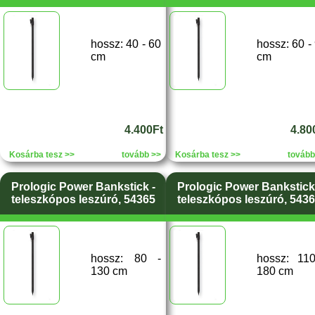
hossz: 40 - 60
hossz: 60 -
cm
cm
4.400Ft
4.80
Kosárba tesz >>
tovább >>
Kosárba tesz >>
tovább
Prologic Power Bankstick -
Prologic Power Bankstick
teleszkópos leszúró, 54365
teleszkópos leszúró, 543
hossz: 80 -
hossz: 11
130 cm
180 cm