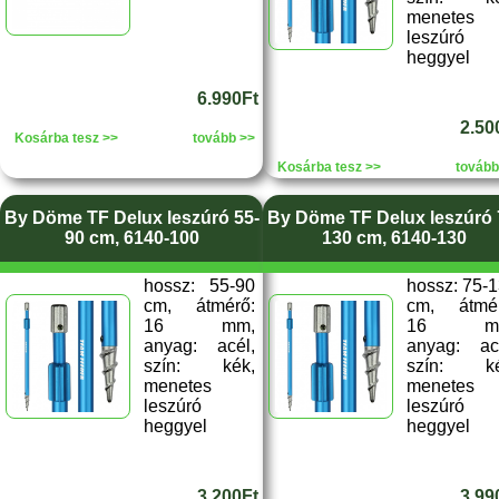
menetes
leszúró
heggyel
6.990Ft
2.50
Kosárba tesz >>
tovább >>
Kosárba tesz >>
tovább
By Döme TF Delux leszúró 55-
By Döme TF Delux leszúró 
90 cm, 6140-100
130 cm, 6140-130
hossz: 55-90
hossz: 75-
cm, átmérő:
cm, átmér
16 mm,
16 m
anyag: acél,
anyag: ac
szín: kék,
szín: ké
menetes
menetes
leszúró
leszúró
heggyel
heggyel
3.200Ft
3.99