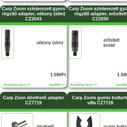
Carp Zoom színterezett gyors
Carp Zoom színterezett gy
rögzítő adapter, vékony (slim)
rögzítő adapter, erősített
CZ2043
CZ2050
erősített
vékony (slim)
kivitel
1.590Ft
1.59
Kosárba tesz >>
tovább >>
Kosárba tesz >>
tovább
Carp Zoon dönthető adapter
Carp Zoom gumis bottart
CZ7719
villa CZ7726
dönthető
gumis botta