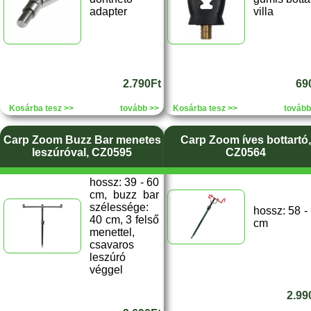
adapter
villa
2.790Ft
69
Kosárba tesz >>
tovább >>
Kosárba tesz >>
tovább
Carp Zoom Buzz Bar menetes
Carp Zoom íves bottartó,
leszúróval, CZ0595
CZ0564
hossz: 39 - 60
cm, buzz bar
szélessége:
hossz: 58 -
40 cm, 3 felső
cm
menettel,
csavaros
leszúró
véggel
2.99