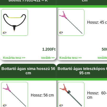
bothoz 77031-412 -- K
cm
Hossz: 45 
1.200Ft
50
Kosárba tesz >>
tovább >>
Kosárba tesz >>
tovább
Bottartó ágas sima hosszú 56
Bottartó ágas teleszkópos 
cm
95 cm
Hossz: 60
Hossz: 56 cm
cm