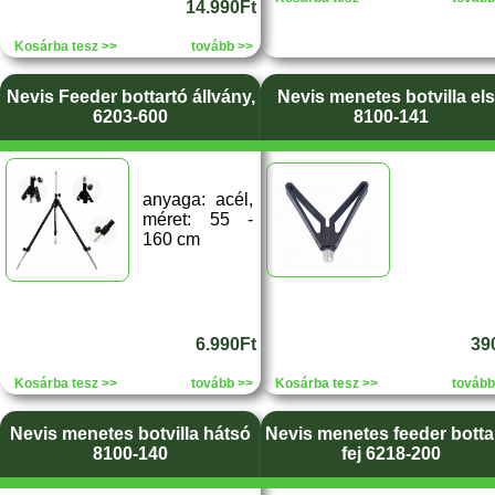
14.990Ft
Kosárba tesz >>
tovább >>
Nevis Feeder bottartó állvány,
Nevis menetes botvilla el
6203-600
8100-141
anyaga: acél,
méret: 55 -
160 cm
6.990Ft
39
Kosárba tesz >>
tovább >>
Kosárba tesz >>
tovább
Nevis menetes botvilla hátsó
Nevis menetes feeder botta
8100-140
fej 6218-200