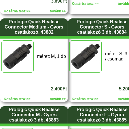
3.690Ft
Kosárba tesz >>
tovább
Kosárba tesz >>
tovább >>
Prologic Quick Realese
Prologic Quick Realese
Connector Médium - Gyors
Connector S - Gyors
csatlakozó, 43882
csatlakozó 3 db, 43884
méret: S, 3
méret: M, 1 db
/ csomag
2.400Ft
5.20
Kosárba tesz >>
tovább >>
Kosárba tesz >>
tovább
Prologic Quick Realese
Prologic Quick Realese
Connector M - Gyors
Connector L - Gyors
csatlakozó 3 db, 43883
csatlakozó 3 db, 43885