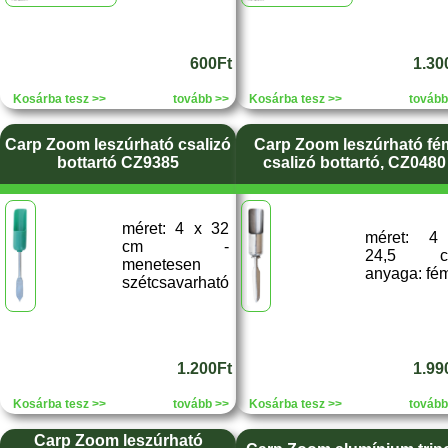
600Ft
1.30
Kosárba tesz >>
tovább >>
Kosárba tesz >>
tovább
Carp Zoom leszúrható csalizó
Carp Zoom leszúrható fé
bottartó CZ9385
csalizó bottartó, CZ0480
méret: 4 x 32
méret: 4
cm -
24,5 c
menetesen
anyaga: fé
szétcsavarható
1.200Ft
1.99
Kosárba tesz >>
tovább >>
Kosárba tesz >>
tovább
Carp Zoom leszúrható