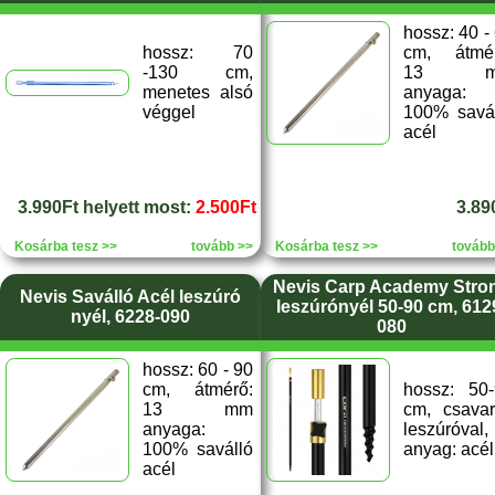
hossz: 40 -
hossz: 70
cm, átmér
-130 cm,
13 m
menetes alsó
anyaga:
véggel
100% savá
acél
3.990Ft helyett most:
2.500Ft
3.89
Kosárba tesz >>
tovább >>
Kosárba tesz >>
tovább
Nevis Carp Academy Stro
Nevis Saválló Acél leszúró
leszúrónyél 50-90 cm, 612
nyél, 6228-090
080
hossz: 60 - 90
cm, átmérő:
hossz: 50
13 mm
cm, csava
anyaga:
leszúróval,
100% saválló
anyag: acél
acél