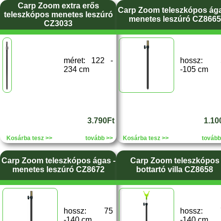
Carp Zoom extra erős
Carp Zoom teleszkópos ága
teleszkópos menetes leszúró
menetes leszúró CZ8665
CZ3033
méret: 122 -
hossz: 
234 cm
-105 cm
3.790Ft
1.10
Kosárba tesz >>
tovább >>
Kosárba tesz >>
tovább
Carp Zoom teleszkópos ágas -
Carp Zoom teleszkópos
menetes leszúró CZ8672
bottartó villa CZ8658
hossz: 75
hossz: 
-140 cm
-140 cm