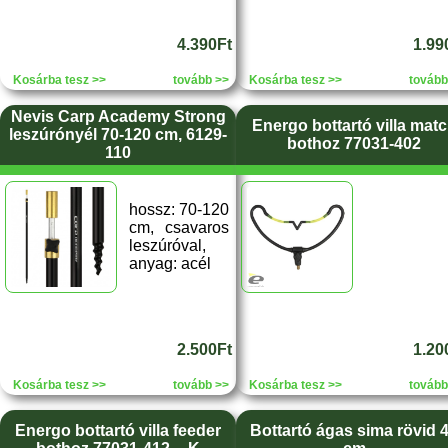
4.390Ft
1.99
Kosárba tesz >>
tovább >>
Kosárba tesz >>
tovább
Nevis Carp Academy Strong
Energo bottartó villa mat
leszúrónyél 70-120 cm, 6129-
bothoz 77031-402
110
hossz: 70-120
cm, csavaros
leszúróval,
anyag: acél
2.500Ft
1.20
Kosárba tesz >>
tovább >>
Kosárba tesz >>
tovább
Energo bottartó villa feeder
Bottartó ágas sima rövid 