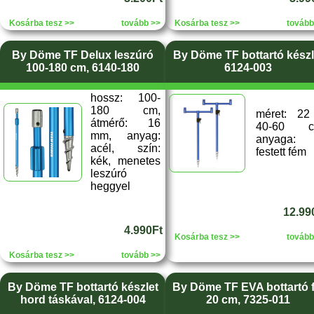
Kosárba tesz >>
tovább >>
Kosárba tesz >>
tovább
By Döme TF Delux leszúró
By Döme TF bottartó készl
100-180 cm, 6140-180
6124-003
hossz: 100-
180 cm,
méret: 22
átmérő: 16
40-60 c
mm, anyag:
anyaga:
acél, szín:
festett fém
kék, menetes
leszúró
heggyel
12.99
4.990Ft
Kosárba tesz >>
tovább
Kosárba tesz >>
tovább >>
By Döme TF bottartó készlet
By Döme TF EVA bottartó f
hord táskával, 6124-004
20 cm, 7325-011