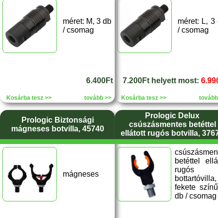
méret: M, 3 db
méret: L, 3
/ csomag
/ csomag
6.400Ft
7.200Ft helyett most:
6.99
Kosárba tesz >>
tovább >>
Kosárba tesz >>
tovább
Prologic Delux
Prologic Biztonsági
csúszásmentes betéttel
mágneses botvilla, 45740
ellátott rugós botvilla, 376
csúszásmen
betéttel ellá
rugós
mágneses
bottartóvilla,
fekete színű
db / csomag