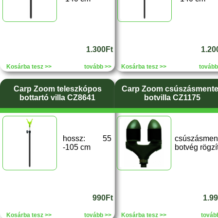
1.300Ft
1.20
Kosárba tesz >>
tovább >>
Kosárba tesz >>
tovább
Carp Zoom teleszkópos
Carp Zoom csúszásment
bottartó villa CZ8641
botvilla CZ1175
hossz: 55
csúszásmen
-105 cm
botvég rögzí
990Ft
1.9
Kosárba tesz >>
tovább >>
Kosárba tesz >>
továb