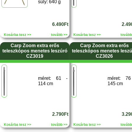
súly: 640 g
6.490Ft
2.49
Kosárba tesz >>
tovább >>
Kosárba tesz >>
tovább
Carp Zoom extra erős
Carp Zoom extra erős
teleszkópos menetes leszúró
teleszkópos menetes lesz
CZ3019
CZ3026
méret: 61 -
méret: 76
114 cm
145 cm
2.790Ft
3.29
Kosárba tesz >>
tovább >>
Kosárba tesz >>
tovább