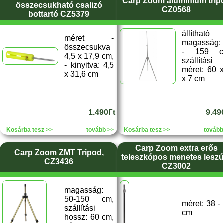
Carp Zoom alumínium trip
összecsukható csalizó
CZ0568
bottartó CZ5379
állítható
méret -
magasság:
összecsukva:
- 159 c
4,5 x 17,9 cm,
szállítási
- kinyitva: 4,5
méret: 60 
x 31,6 cm
x 7 cm
1.490Ft
9.49
Kosárba tesz >>
tovább >>
Kosárba tesz >>
tovább
Carp Zoom extra erős
Carp Zoom ZMT Tripod,
teleszkópos menetes lesz
CZ3436
CZ3002
magasság:
50-150 cm,
méret: 38 -
szállítási
cm
hossz: 60 cm,