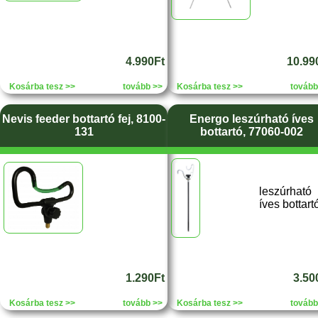
4.990Ft
10.99
Kosárba tesz >>
tovább >>
Kosárba tesz >>
tovább
Nevis feeder bottartó fej, 8100-
Energo leszúrható íves
131
bottartó, 77060-002
leszúrható
íves bottart
1.290Ft
3.50
Kosárba tesz >>
tovább >>
Kosárba tesz >>
tovább