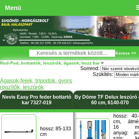
Menü
Keress >>
>
Rod-Pod, bottartók, leszúrók, ágasok, buzz bar
Sorrend:
Szükítés:
Ágasok-fejek, tripodok, gyors
rögzítők, leszúrók
Nevis Easy Pro feder bottartó
By Döme TF Delux leszúró 
kar 7327-019
60 cm, 6140-070
hossz: 40
cm, átmér
16 m
hossz: 85-133
anyag: ac
cm
szín: ké