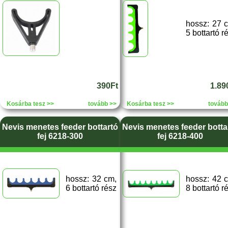
hossz: 27 
5 bottartó r
390Ft
1.89
Kosárba tesz >>
tovább >>
Kosárba tesz >>
tovább
Nevis menetes feeder bottartó
Nevis menetes feeder botta
fej 6218-300
fej 6218-400
hossz: 32 cm,
hossz: 42 
6 bottartó rész
8 bottartó r