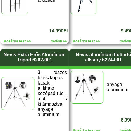
táskával
14.990Ft
9.49
Kosárba tesz >>
tovább >>
Kosárba tesz >>
tovább
Nevis Extra Erős Alumínium
Nevis alumínium bottart
Tripod 6202-001
állvány 6224-001
3 részes
teleszkópos
lábak,
anyaga:
állítható
alumínium
középső rúd -
alul is
kitámasztva,
anyaga:
alumínium
6.99
Kosárba tesz >>
tovább