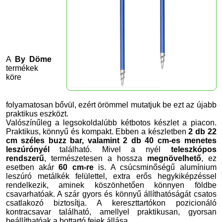
A
By Döme
termékek
köre
folyamatosan bővül, ezért örömmel mutatjuk be ezt az újabb
praktikus eszközt.
Valószínűleg a legsokoldalúbb kétbotos készlet a piacon.
Praktikus, könnyű és kompakt. Ebben a készletben
2 db 22
cm széles buzz bar, valamint 2 db 40 cm-es menetes
leszúrónyél
található. Mivel a nyél
teleszkópos
rendszerű
, természetesen a hossza
megnövelhető
, ez
esetben akár
60 cm-re
is. A csúcsminőségű alumínium
leszúró metálkék felülettel, extra erős hegykiképzéssel
rendelkezik, aminek köszönhetően könnyen földbe
csavarhatóak. A szár gyors és könnyű állíthatóságát csatos
csatlakozó biztosítja. A kereszttartókon pozicionáló
kontracsavar található, amellyel praktikusan, gyorsan
beállíthatóak a bottartó fejek állása.