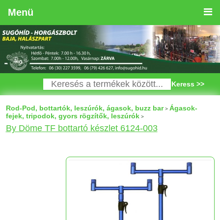
Menü
Keress >>
Rod-Pod, bottartók, leszúrók, ágasok, buzz bar
Ágasok-
>
fejek, tripodok, gyors rögzítők, leszúrók
>
By Döme TF bottartó készlet 6124-003