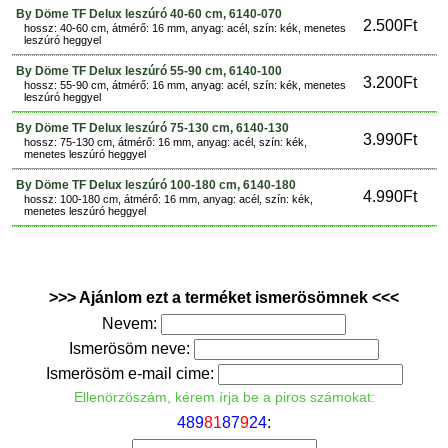
By Döme TF Delux leszúró 40-60 cm, 6140-070
2.500Ft
hossz: 40-60 cm, átmérő: 16 mm, anyag: acél, szín: kék, menetes
leszúró heggyel
By Döme TF Delux leszúró 55-90 cm, 6140-100
3.200Ft
hossz: 55-90 cm, átmérő: 16 mm, anyag: acél, szín: kék, menetes
leszúró heggyel
By Döme TF Delux leszúró 75-130 cm, 6140-130
3.990Ft
hossz: 75-130 cm, átmérő: 16 mm, anyag: acél, szín: kék,
menetes leszúró heggyel
By Döme TF Delux leszúró 100-180 cm, 6140-180
4.990Ft
hossz: 100-180 cm, átmérő: 16 mm, anyag: acél, szín: kék,
menetes leszúró heggyel
>>> Ajánlom ezt a terméket ismerösömnek <<<
Nevem:
Ismerösöm neve:
Ismerösöm e-mail cime:
Ellenörzöszám, kérem írja be a piros számokat:
4
8
9
8
1
8
7
9
2
4
: