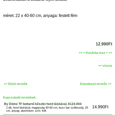
méret: 22 x 40-60 cm, anyaga: festett fém
12.990Ft
>> > Kosárba tesz < <<
<< vissza
<< Elözö termék
Következö termék >>
Kapcsolodó termékek:
By Döme TF bottartó készlet hord táskával, 6124-004
14.990Ft
2 db, hord táskával, magasság 40-60 cm, buzz bar szélesség: 25
cm, anyag: alumínium, szín: kék