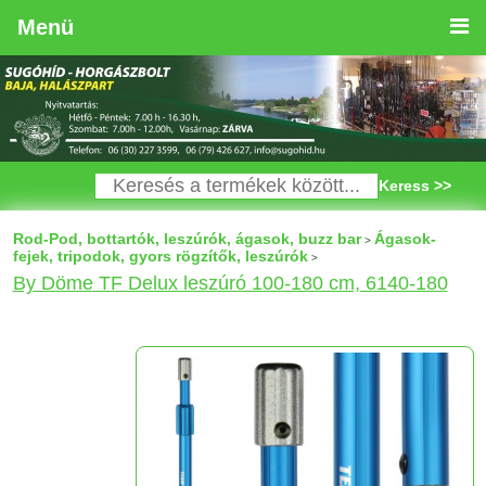
Menü
Keress >>
Rod-Pod, bottartók, leszúrók, ágasok, buzz bar
Ágasok-
>
fejek, tripodok, gyors rögzítők, leszúrók
>
By Döme TF Delux leszúró 100-180 cm, 6140-180