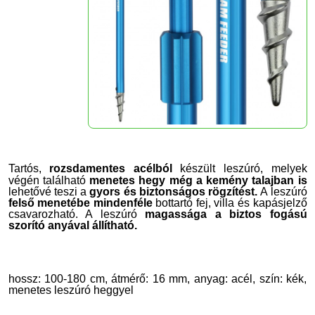
Tartós,
rozsdamentes acélból
készült leszúró, melyek
végén található
menetes hegy még a kemény talajban is
lehetővé teszi a
gyors és biztonságos rögzítést.
A leszúró
felső menetébe mindenféle
bottartó fej, villa és kapásjelző
csavarozható.
A leszúró
magassága a biztos fogású
szorító anyával állítható.
hossz: 100-180 cm, átmérő: 16 mm, anyag: acél, szín: kék,
menetes leszúró heggyel