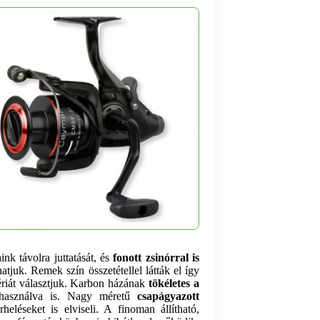
aink távolra juttatását, és
fonott zsinórral is
atjuk.
Remek szín összetétellel látták el így
riát választjuk. Karbon házának
tökéletes a
használva is.
Nagy méretű
csapágyazott
rheléseket is elviseli.
A finoman állítható,