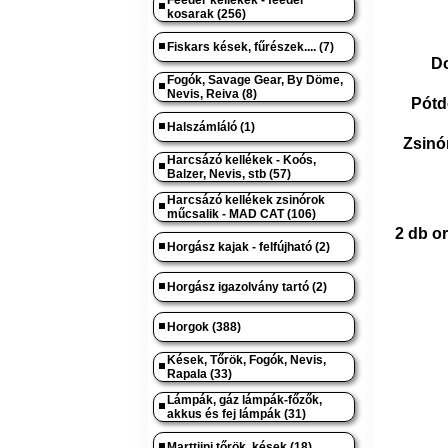
Feeder kellékek - feeder
kosarak (256)
Fiskars kések, fűrészek.... (7)
Do
Fogók, Savage Gear, By Döme,
Nevis, Reiva (8)
Pótd
Halszámláló (1)
Zsinó
Harcsázó kellékek - Koós,
Balzer, Nevis, stb (57)
Harcsázó kellékek zsinórok
műcsalik - MAD CAT (106)
2 db o
Horgász kajak - felfújható (2)
Horgász igazolvány tartó (2)
Horgok (388)
Kések, Tőrök, Fogók, Nevis,
Rapala (33)
Lámpák, gáz lámpák-főzők,
akkus és fej lámpák (31)
Marttiini tőrök, kések (18)