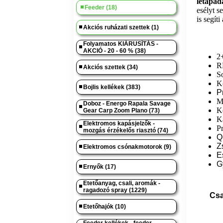
letapad
Feeder (18)
esélyt 
is
segíti
Akciós ruházati szettek (1)
Folyamatos KIÁRUSÍTÁS -
AKCIÓ - 20 - 60 % (38)
2
R
Akciós szettek (34)
S
K
Bojlis kellékek (383)
P
Me
Doboz - Energo Rapala Savage
K
Gear Carp Zoom Plano (73)
K
Elektromos kapásjelzők -
Pr
mozgás érzékelős riasztó (74)
Q
Z
Elektromos csónakmotorok (9)
E
G
Ernyők (17)
Etetőanyag, csali, aromák -
ragadozó spray (1229)
Csa
Etetőhajók (10)