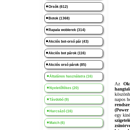
Orsók (612)
Botok (1368)
Rapala woblerek (314)
Akciós bot-orsó pár (43)
Akciós bot párok (116)
Akciós orsó párok (85)
Általános használatra (16)
Az
Oku
Nyeletőfékes (20)
hangtal
köszönh
napos h
Távdobó (9)
rendszer
(Power 
Harcsázó (16)
egy kiné
szigetel
Match (6)
zsinórv