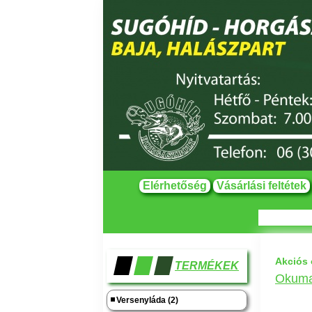
Elérhetőség
Vásárlási feltétek
Akciós 
TERMÉKEK
Okuma
Versenyláda (2)