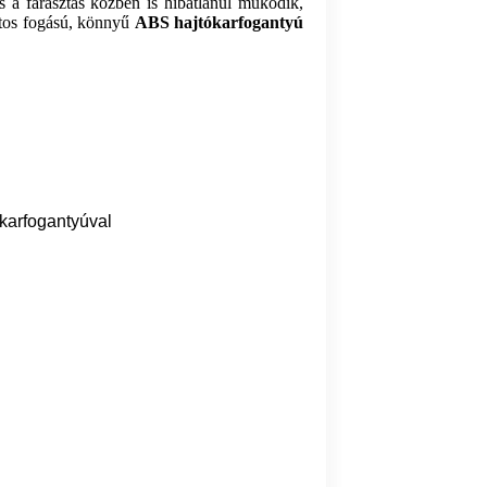
 a fárasztás közben is hibátlanul működik,
tos fogású,
könnyű
ABS hajtókarfogantyú
karfogantyúval