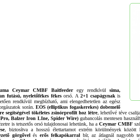
ma Ceymar CMBF Baitfeeder
egy
rendkívül
sima,
an futású,
nyeletőfékes fékes
orsó.
A
2+1 csapágynak
is
etően rendkívül megbízható, ami elengedhetetlen az egész
orgászatok során.
EOS (elliptikus fogaskerekes) dobemelő
e segítségével tökéletes zsinórprofilt hoz létre
, lehetővé téve
csalij
Pro, Balzer Iron LIne, Spider Wire)
gubancolás mentesen használh
zetre is tetszetős orsó tulajdonosai lehetünk, ha a
Ceymar
CMBF
szé
ése
, biztosítva a hosszú élettartamot extrém körülmények között 
ezető görgővel
és
erős felkapókarral
bír, az átlagnál nagyobb te