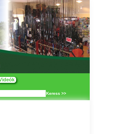
Videók
Keress >>