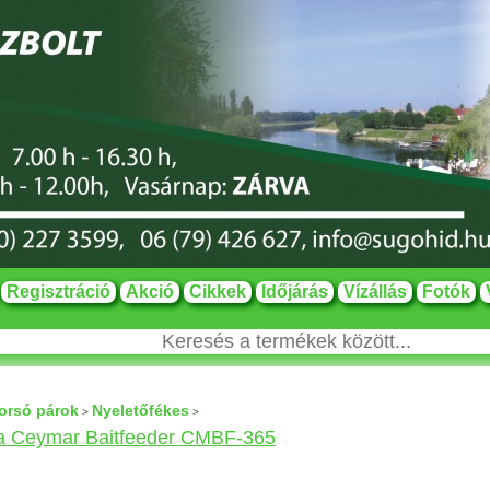
Regisztráció
Akció
Cikkek
Időjárás
Vízállás
Fotók
orsó párok
Nyeletőfékes
>
>
 Ceymar Baitfeeder CMBF-365