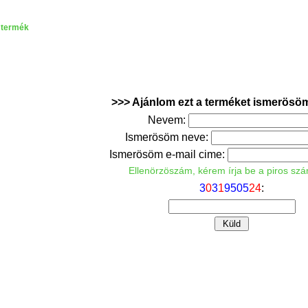
 termék
>>> Ajánlom ezt a terméket ismerösö
Nevem:
Ismerösöm neve:
Ismerösöm e-mail cime:
Ellenörzöszám, kérem írja be a piros sz
3
0
3
1
9
5
0
5
2
4
: