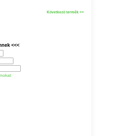
Következö termék >>
mnek <<<
ámokat: