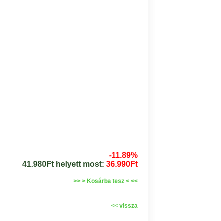
-11.89%
41.980Ft helyett most:
36.990Ft
>> > Kosárba tesz < <<
<< vissza