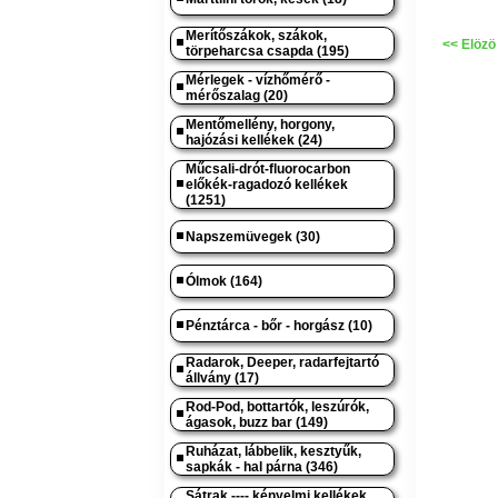
Merítőszákok, szákok,
<< Elözö
törpeharcsa csapda (195)
Mérlegek - vízhőmérő -
mérőszalag (20)
Mentőmellény, horgony,
hajózási kellékek (24)
Műcsali-drót-fluorocarbon
előkék-ragadozó kellékek
(1251)
Napszemüvegek (30)
Ólmok (164)
Pénztárca - bőr - horgász (10)
Radarok, Deeper, radarfejtartó
állvány (17)
Rod-Pod, bottartók, leszúrók,
ágasok, buzz bar (149)
Ruházat, lábbelik, kesztyűk,
sapkák - hal párna (346)
Sátrak ---- kényelmi kellékek