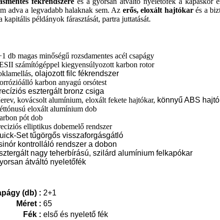
ásmentes fékrendszere
és a
gyorsan átváltó nyeletőfék
a kapáskor és
sem adva a legvadabb halaknak sem. Az
erős,
eloxált hajtókar
és a biz
 a kapitális példányok fárasztását, partra juttatását.
+1 db magas minőségű rozsdamentes acél csapágy
ESII számítógéppel kiegyensúlyozott karbon rotor
oklamellás,
olajozott filc fékrendszer
orrózióálló
karbon anyagú orsótest
recíziós esztergált bronz csiga
rev, kovácsolt alumínium, eloxált fekete hajtókar
,
könnyű ABS hajtó
éttónusú eloxált
alumínium dob
arbon pót dob
eciziós elliptikus dobemelő rendszer
uick-Set tűgörgős visszaforgásgátló
sinór kontrolláló rendszer a dobon
sztergált nagy teherbírású, szilárd alumínium felkapókar
yorsan átváltó nyeletőfék
págy (db) :
2+1
Méret :
65
Fék :
első és nyelető fék