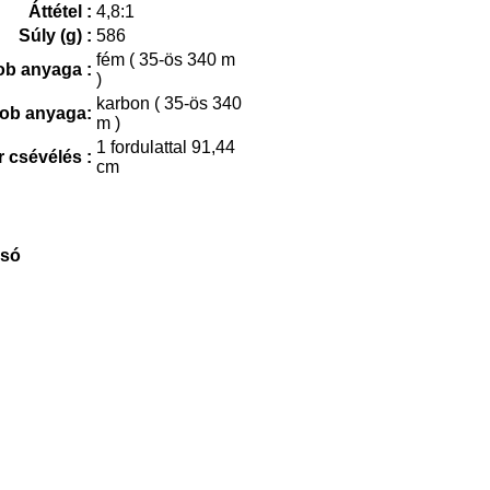
Áttétel :
4,8:1
Súly (g) :
586
fém ( 35-ös 340 m
b anyaga :
)
karbon ( 35-ös 340
ob anyaga:
m )
1 fordulattal 91,44
r csévélés :
cm
rsó