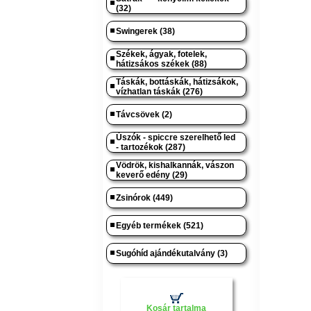
(32)
Swingerek (38)
Székek, ágyak, fotelek,
hátizsákos székek (88)
Táskák, bottáskák, hátizsákok,
vízhatlan táskák (276)
Távcsövek (2)
Úszók - spiccre szerelhető led
- tartozékok (287)
Vödrök, kishalkannák, vászon
keverő edény (29)
Zsinórok (449)
Egyéb termékek (521)
Sugóhíd ajándékutalvány (3)
Kosár tartalma