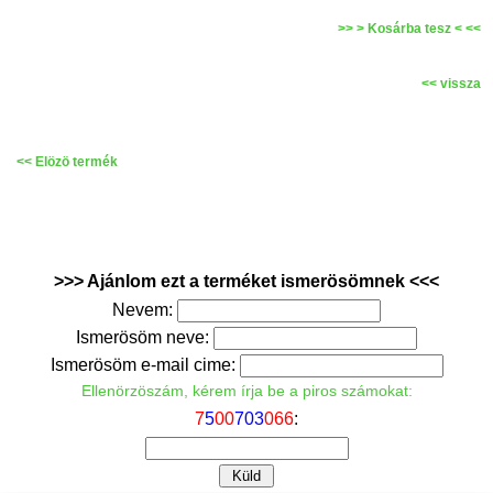
>> > Kosárba tesz < <<
<< vissza
<< Elözö termék
>>> Ajánlom ezt a terméket ismerösömnek <<<
Nevem:
Ismerösöm neve:
Ismerösöm e-mail cime:
Ellenörzöszám, kérem írja be a piros számokat:
7
5
0
0
7
0
3
0
6
6
: