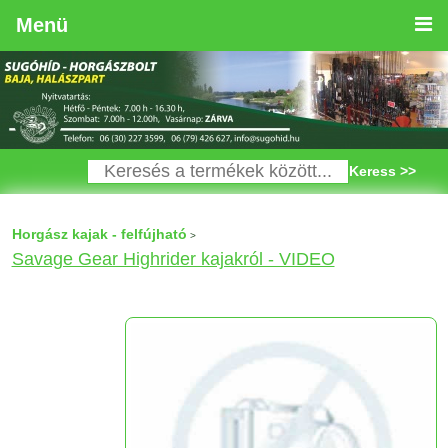
Menü
Keress >>
Horgász kajak - felfújható
>
Savage Gear Highrider kajakról - VIDEO