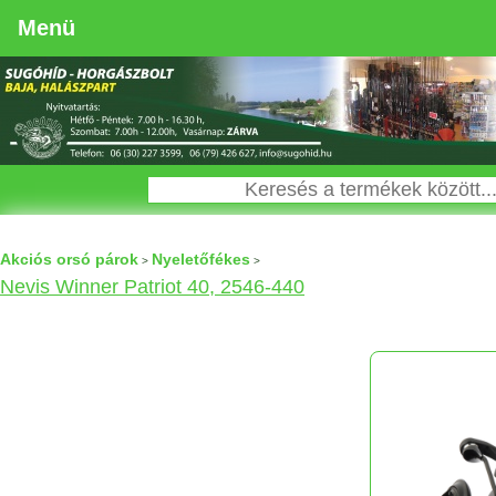
Menü
Akciós orsó párok
Nyeletőfékes
>
>
Nevis Winner Patriot 40, 2546-440