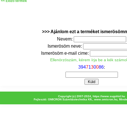
<< Elözö termék
>>> Ajánlom ezt a terméket ismerösöm
Nevem:
Ismerösöm neve:
Ismerösöm e-mail cime:
Ellenörzöszám, kérem írja be a kék számo
3
9
4
7
1
3
0
0
8
6
:
Copyright (c) 2007-2024,
https://www.sugohid.hu
Fejlesztö: OMICRON Számítástechnika Kft.,
www.omicron.hu
, Minde