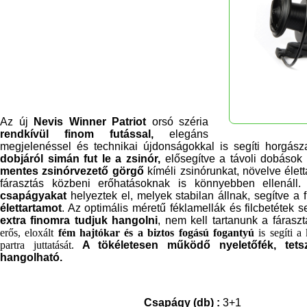
Az új
Nevis Winner Patriot
orsó széria
rendkívül finom futással,
elegáns
megjelenéssel és technikai újdonságokkal is segíti horgász
dobjáról simán fut le a zsinór,
elősegítve a távoli dobások
mentes zsinórvezető görgő
kíméli zsinórunkat, növelve élet
fárasztás közbeni erőhatásoknak is könnyebben ellenál
csapágyakat
helyeztek el, melyek stabilan állnak, segítve a 
élettartamot
. Az optimális méretű féklamellák és filcbetétek 
extra finomra tudjuk hangolni
, nem kell tartanunk a fáraszt
erős
, eloxált
fém
hajtókar és a biztos fogású fogantyú
is
segíti a
partra juttatását.
A tökéletesen működő nyeletőfék, tetsz
hangolható.
Csapágy (db) :
3+1