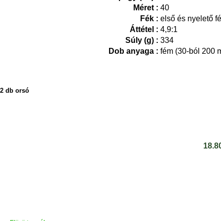
Méret :
40
Fék :
első és nyelető f
Áttétel :
4,9:1
Súly (g) :
334
Dob anyaga :
fém (30-ból 200 
2 db orsó
18.8