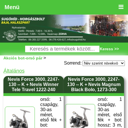
Menü
Keress >>
>
Akciós bot-orsó pár
Sorrend:
Általános
Nevis Force 3000, 2247-
Nevis Force 3000, 2247-
130 -- K + Nevis Winner
130 -- K + Nevis Magnum
Tele Travel 1222-240
Black Bolo, 1273-300
orsó: 1
orsó: 1
csapágy,
csapágy,
30-as
30-as
méret,
méret, első
első fék +
fék + bot:
bot:
hossz: 3 m,