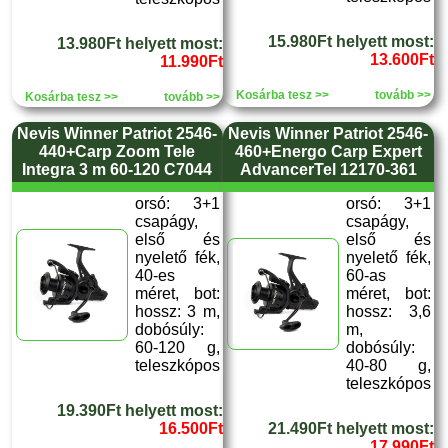
15.980Ft helyett most:
13.980Ft helyett most:
13.600Ft
11.990Ft
Kosárba tesz >>
tovább >>
Kosárba tesz >>
tovább >>
Nevis Winner Patriot 2546-
Nevis Winner Patriot 2546-
440+Carp Zoom Tele
460+Energo Carp Expert
Integra 3 m 60-120 C7044
AdvancerTel 12170-361
orsó: 3+1
orsó: 3+1
csapágy,
csapágy,
első és
első és
nyelető fék,
nyelető fék,
40-es
60-as
méret, bot:
méret, bot:
hossz: 3 m,
hossz: 3,6
dobósúly:
m,
60-120 g,
dobósúly:
teleszkópos
40-80 g,
teleszkópos
19.390Ft helyett most:
16.500Ft
21.490Ft helyett most:
17.990Ft