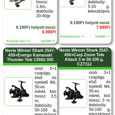
hossz:
dobósúly:
2.4m,
5-20 g,
dobósúly:
teleszkópos
20-40gr
9.190Ft helyett most:
8.190Ft helyett most:
7.990Ft
6.990Ft
Kosárba tesz >>
tovább >>
Kosárba tesz >>
tovább >>
Nevis Winner Shark 2547-
Nevis Winner Shark 2547-
450+Carp Zoom Tele
450+Energo Kamasaki
Attack 3 m 50-100 g,
Thunder Tele 13592-350
CZ7112
orsó: 3+1
orsó: 3+1
csapágy,
csapágy,
első és
első és
nyelető fék,
nyelető fék,
50-es
50-es
méret, bot:
méret, bot:
hossz: 3,5
hossz: 3 m,
m,
dobósúly:
dobósúly:
50-100 g,
50-100 g,
teleszkópos
teleszkópos