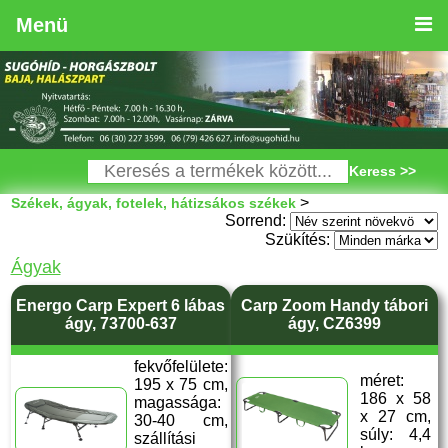
Menü
Keress >>
>
Székek, ágyak, fotelek, hátizsákos székek
Sorrend:
Szükítés:
Ágyak
Energo Carp Expert 6 lábas
Carp Zoom Handy tábori
ágy, 73700-637
ágy, CZ6399
fekvőfelülete:
méret:
195 x 75 cm,
186 x 58
magassága:
x 27 cm,
30-40 cm,
súly: 4,4
szállítási