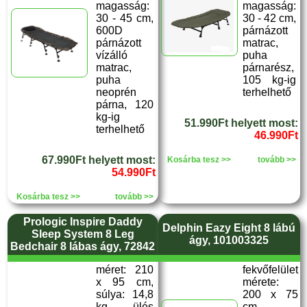
magasság:
magasság:
30 - 45 cm,
30 - 42 cm,
600D
párnázott
párnázott
matrac,
vízálló
puha
matrac,
párnarész,
puha
105 kg-ig
neoprén
terhelhető
párna, 120
kg-ig
51.990Ft helyett most:
terhelhető
46.990Ft
67.990Ft helyett most:
Kosárba tesz >>
tovább >>
54.990Ft
Kosárba tesz >>
tovább >>
Prologic Inspire Daddy
Delphin Eazy Eight 8 lábú
Sleep System 8 Leg
ágy, 101003325
Bedchair 8 lábas ágy, 72842
méret: 210
fekvőfelület
x 95 cm,
mérete:
súlya: 14,8
200 x 75
kg, ülés
cm,