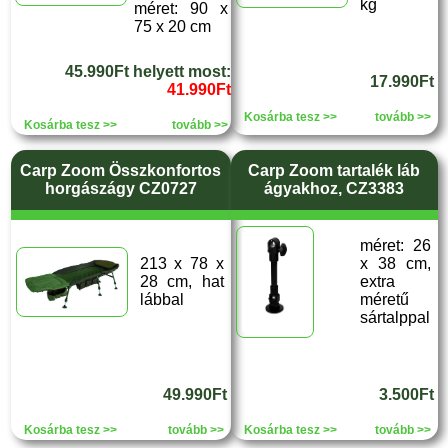
kg
méret: 90 x
75 x 20 cm
45.990Ft helyett most:
17.990Ft
41.990Ft
Kosárba tesz >>
tovább >>
Kosárba tesz >>
tovább >>
Carp Zoom Összkonfortos
Carp Zoom tartalék láb
horgászágy CZ0727
ágyakhoz, CZ3383
méret: 26
213 x 78 x
x 38 cm,
28 cm, hat
extra
lábbal
méretű
sártalppal
49.990Ft
3.500Ft
Kosárba tesz >>
tovább >>
Kosárba tesz >>
tovább >>