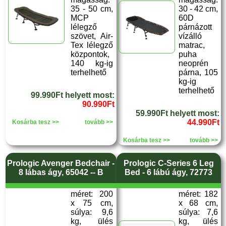
35 - 50 cm,
30 - 42 cm,
MCP
60D
lélegző
párnázott
szövet, Air-
vízálló
Tex lélegző
matrac,
központok,
puha
140 kg-ig
neoprén
terhelhető
párna, 105
kg-ig
terhelhető
99.990Ft helyett most:
90.990Ft
59.990Ft helyett most:
44.990Ft
Kosárba tesz >>
tovább >>
Kosárba tesz >>
tovább >>
Prologic Avenger Bedchair -
Prologic C-Series 6 Leg
8 lábas ágy, 65042 -- B
Bed - 6 lábú ágy, 72773
méret: 200
méret: 182
x 75 cm,
x 68 cm,
súlya: 9,6
súlya: 7,6
kg, ülés
kg, ülés