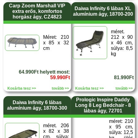
Carp Zoom Marshall VIP
Daiwa Infinity 6 lábas XL
extra erős, komfortos
alumínium ágy, 18700-200
horgász ágy, CZ4823
méret.
Méret: 210
212 x 90
x 85 x 32
x 46 cm,
cm
súlya: 8,5
kg
64.990Ft helyett most:
59.990Ft
81.990Ft
Kosárba tesz >>
tovább >>
Kosárba tesz >>
tovább >>
Prologic Inspire Daddy
Daiwa Infinity 6 lábas
Long 8 Leg Bedchair - 8
alumínium ágy, 18700-300
lábas ágy, 72701
méret: 210
méret. 206
x 95 cm,
x 82 x 38
súlya: 12,5
cm, súlya:
kg, ülés