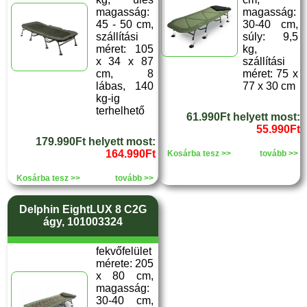
magasság:
magasság:
45 - 50 cm,
30-40 cm,
szállítási
súly: 9,5
méret: 105
kg,
x 34 x 87
szállítási
cm, 8
méret: 75 x
lábas, 140
77 x 30 cm
kg-ig
terhelhető
61.990Ft helyett most:
55.990Ft
179.990Ft helyett most:
164.990Ft
Kosárba tesz >>
tovább >>
Kosárba tesz >>
tovább >>
Delphin EightLUX 8 C2G
ágy, 101003324
fekvőfelület
mérete: 205
x 80 cm,
magasság:
30-40 cm,