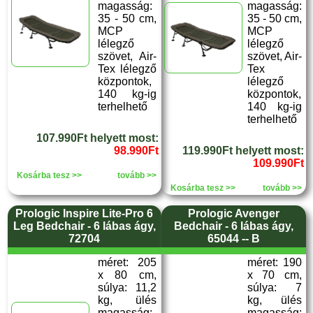
magasság:
magasság:
35 - 50 cm,
35 - 50 cm,
MCP
MCP
lélegző
lélegző
szövet, Air-
szövet, Air-
Tex lélegző
Tex
központok,
lélegző
140 kg-ig
központok,
terhelhető
140 kg-ig
terhelhető
107.990Ft helyett most:
98.990Ft
119.990Ft helyett most:
109.990Ft
Kosárba tesz >>
tovább >>
Kosárba tesz >>
tovább >>
Prologic Inspire Lite-Pro 6
Prologic Avenger
Leg Bedchair - 6 lábas ágy,
Bedchair - 6 lábas ágy,
72704
65044 -- B
méret: 205
méret: 190
x 80 cm,
x 70 cm,
súlya: 11,2
súlya: 7
kg, ülés
kg, ülés
magasság:
magasság: