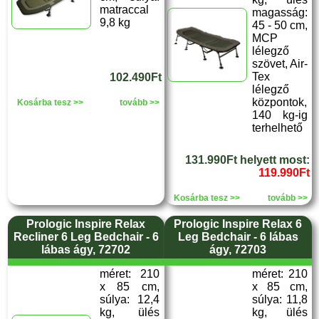
matraccal
magasság:
9,8 kg
45 - 50 cm,
MCP
lélegző
szövet, Air-
Tex
102.490Ft
lélegző
központok,
Kosárba tesz >>
tovább >>
140 kg-ig
terhelhető
131.990Ft helyett most:
119.990Ft
Kosárba tesz >>
tovább >>
Prologic Inspire Relax
Prologic Inspire Relax 6
Recliner 6 Leg Bedchair - 6
Leg Bedchair - 6 lábas
lábas ágy, 72702
ágy, 72703
méret: 210
méret: 210
x 85 cm,
x 85 cm,
súlya: 12,4
súlya: 11,8
kg, ülés
kg, ülés