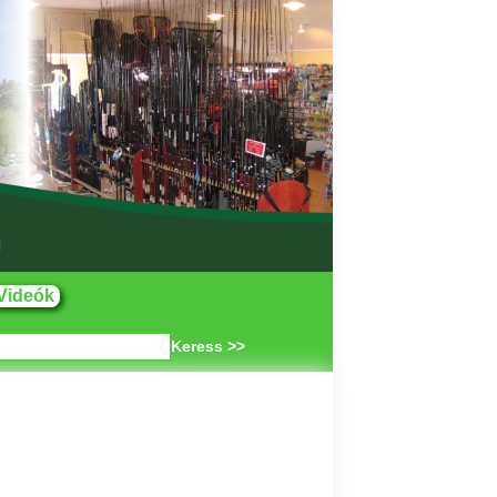
Videók
Keress >>