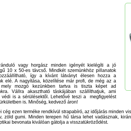
ránduló vagy horgász minden igényét kielégíti a jó
gű 10 x 50-es távcső. Mindkét szemünkhöz pillanatok
hozzáállítható, így a kívánt látványt élesen hozza a
k elé. A nagyítása, közelítése már profi, de még az a
 mely mozgó kezünkben tartva is tiszta képet ad
kra. Vállra akasztható táskájában szállíthatjuk, ami
védi is a sérülésektől. Lehetővé teszi a megfigyelést
ürkületben is. Minőség, kedvező áron!
 cég ezen terméke rendkívül strapabíró, az időjárás minden v
v, zöld gumi. Minden terepen hű társa lehet vadásznak, kirá
ptikai bevonata kiválóan gátolja a visszatükröződést.