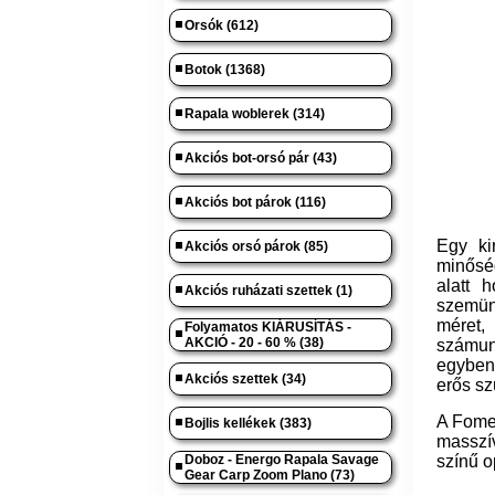
Orsók (612)
Botok (1368)
Rapala woblerek (314)
Akciós bot-orsó pár (43)
Akciós bot párok (116)
Egy ki
Akciós orsó párok (85)
minősé
alatt 
Akciós ruházati szettek (1)
szemün
méret,
Folyamatos KIÁRUSÍTÁS -
AKCIÓ - 20 - 60 % (38)
számun
egyben 
Akciós szettek (34)
erős sz
A Fomei
Bojlis kellékek (383)
masszí
Doboz - Energo Rapala Savage
színű o
Gear Carp Zoom Plano (73)