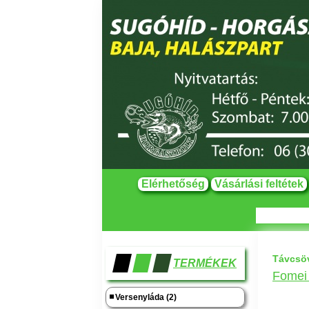
Elérhetőség
Vásárlási feltétek
Távcsö
TERMÉKEK
Fomei 
Versenyláda (2)