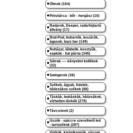
Ólmok (164)
Pénztárca - bőr - horgász (10)
Radarok, Deeper, radarfejtartó
állvány (17)
Rod-Pod, bottartók, leszúrók,
ágasok, buzz bar (149)
Ruházat, lábbelik, kesztyűk,
sapkák - hal párna (346)
Sátrak ---- kényelmi kellékek
(32)
Swingerek (38)
Székek, ágyak, fotelek,
hátizsákos székek (88)
Táskák, bottáskák, hátizsákok,
vízhatlan táskák (276)
Távcsövek (2)
Úszók - spiccre szerelhető led
- tartozékok (287)
Vödrök, kishalkannák, vászon