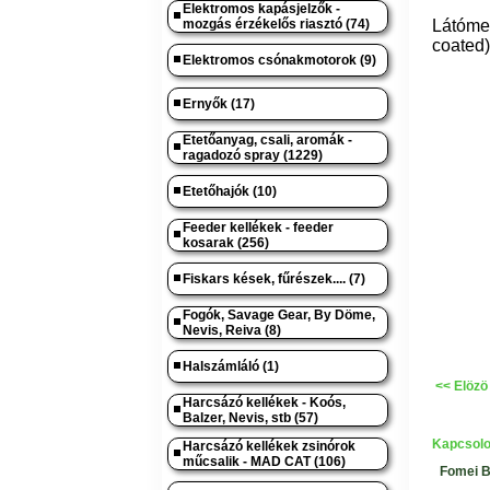
Elektromos kapásjelzők -
mozgás érzékelős riasztó (74)
Látóme
coated)
Elektromos csónakmotorok (9)
Ernyők (17)
Etetőanyag, csali, aromák -
ragadozó spray (1229)
Etetőhajók (10)
Feeder kellékek - feeder
kosarak (256)
Fiskars kések, fűrészek.... (7)
Fogók, Savage Gear, By Döme,
Nevis, Reiva (8)
Halszámláló (1)
<< Elözö
Harcsázó kellékek - Koós,
Balzer, Nevis, stb (57)
Kapcsolo
Harcsázó kellékek zsinórok
műcsalik - MAD CAT (106)
Fomei B