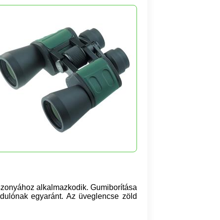
iszonyához alkalmazkodik. Gumiborítása
ndulónak egyaránt. Az üveglencse zöld