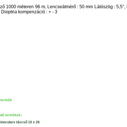
ző 1000 méteren 96 m,
Lencseátmérő : 50 mm Látószög : 5,5°,
 Dioptria kompenzáció : + - 3
 termék
dó termékek:
inoculars távcső 10 x 26