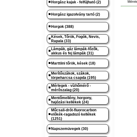
Méret
Horgász kajak - felfújható (2)
Horgász igazolvány tartó (2)
Horgok (388)
Kések, Tőrök, Fogók, Nevis,
Rapala (33)
Lámpák, gáz lámpák-főzők,
akkus és fej lámpák (31)
Marttiini tőrök, kések (18)
Merítőszákok, szákok,
törpeharcsa csapda (195)
Mérlegek - vízhőmérő -
mérőszalag (20)
Mentőmellény, horgony,
hajózási kellékek (24)
Műcsali-drót-fluorocarbon
előkék-ragadozó kellékek
(1251)
Napszemüvegek (30)