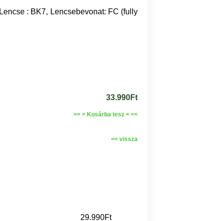
Lencse : BK7, Lencsebevonat:
FC (fully
33.990Ft
>> > Kosárba tesz < <<
<< vissza
29.990Ft