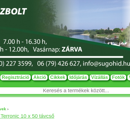
Regisztráció
Akció
Cikkek
Időjárás
Vízállás
Fotók
vek
>
Terronic 10 x 50 távcső