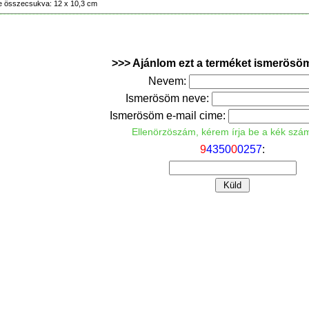
e összecsukva: 12 x 10,3 cm
>>> Ajánlom ezt a terméket ismerösö
Nevem:
Ismerösöm neve:
Ismerösöm e-mail cime:
Ellenörzöszám, kérem írja be a kék szá
9
4
3
5
0
0
0
2
5
7
: