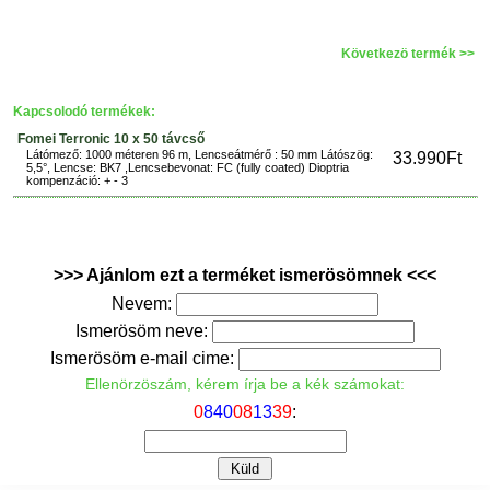
Következö termék >>
Kapcsolodó termékek:
Fomei Terronic 10 x 50 távcső
Látómező: 1000 méteren 96 m, Lencseátmérő : 50 mm Látószög:
33.990Ft
5,5°, Lencse: BK7 ,Lencsebevonat: FC (fully coated) Dioptria
kompenzáció: + - 3
>>> Ajánlom ezt a terméket ismerösömnek <<<
Nevem:
Ismerösöm neve:
Ismerösöm e-mail cime:
Ellenörzöszám, kérem írja be a kék számokat:
0
8
4
0
0
8
1
3
3
9
: