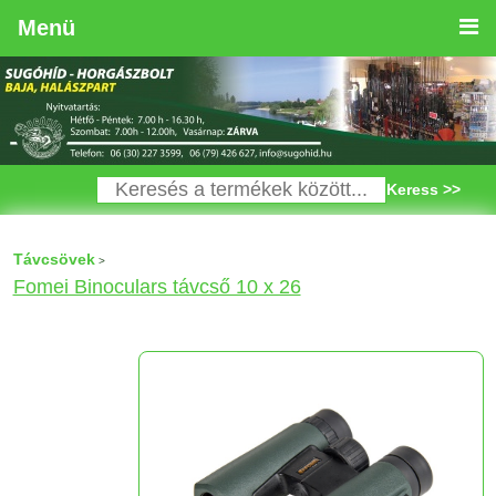
Menü
Keress >>
Távcsövek
>
Fomei Binoculars távcső 10 x 26