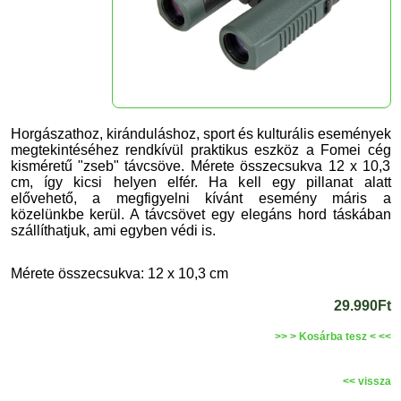
Horgászathoz, kiránduláshoz, sport és kulturális események
megtekintéséhez rendkívül praktikus eszköz a Fomei cég
kisméretű "zseb" távcsöve. Mérete összecsukva 12 x 10,3
cm, így kicsi helyen elfér. Ha kell egy pillanat alatt
elővehető, a megfigyelni kívánt esemény máris a
közelünkbe kerül. A távcsövet egy elegáns hord táskában
szállíthatjuk, ami egyben védi is.
Mérete összecsukva: 12 x 10,3 cm
29.990Ft
>> > Kosárba tesz < <<
<< vissza