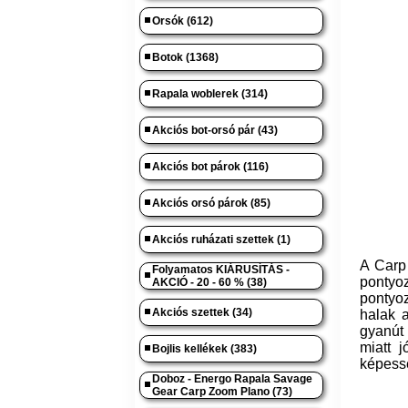
Orsók (612)
Botok (1368)
Rapala woblerek (314)
Akciós bot-orsó pár (43)
Akciós bot párok (116)
Akciós orsó párok (85)
Akciós ruházati szettek (1)
A Car
Folyamatos KIÁRUSÍTÁS -
pontyo
AKCIÓ - 20 - 60 % (38)
pontyoz
Akciós szettek (34)
halak a
gyanút
miatt j
Bojlis kellékek (383)
képessé
Doboz - Energo Rapala Savage
Gear Carp Zoom Plano (73)