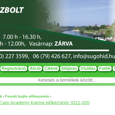
Regisztráció
Akció
Cikkek
Időjárás
Vízállás
Fotók
ok
Fonott bojlis előkezsinór
>
>
 Carp Academy Karma előkezsinór 3311-020