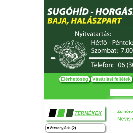
Elérhetőség
Vásárlási feltétek
Zsinór
TERMÉKEK
Nevis
Versenyláda (2)