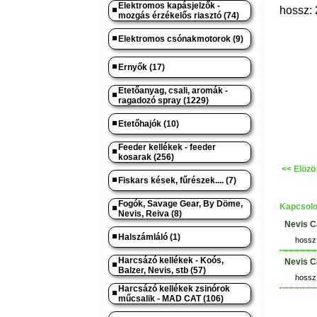
Elektromos kapásjelzők -
hossz: 
mozgás érzékelős riasztó (74)
Elektromos csónakmotorok (9)
Ernyők (17)
Etetőanyag, csali, aromák -
ragadozó spray (1229)
Etetőhajók (10)
Feeder kellékek - feeder
kosarak (256)
<< Elözö
Fiskars kések, fűrészek.... (7)
Fogók, Savage Gear, By Döme,
Kapcsolo
Nevis, Reiva (8)
Nevis C
Halszámláló (1)
hossz:
Harcsázó kellékek - Koós,
Nevis C
Balzer, Nevis, stb (57)
hossz:
Harcsázó kellékek zsinórok
műcsalik - MAD CAT (106)