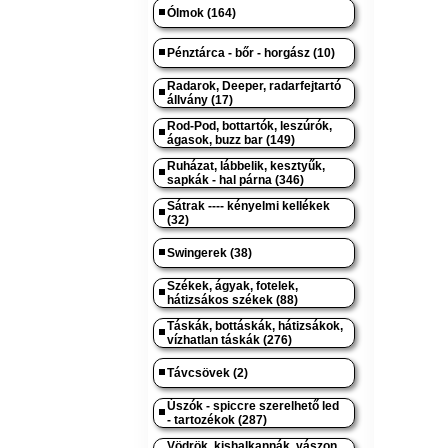
Ólmok (164)
Pénztárca - bőr - horgász (10)
Radarok, Deeper, radarfejtartó
állvány (17)
Rod-Pod, bottartók, leszúrók,
ágasok, buzz bar (149)
Ruházat, lábbelik, kesztyűk,
sapkák - hal párna (346)
Sátrak ---- kényelmi kellékek
(32)
Swingerek (38)
Székek, ágyak, fotelek,
hátizsákos székek (88)
Táskák, bottáskák, hátizsákok,
vízhatlan táskák (276)
Távcsövek (2)
Úszók - spiccre szerelhető led
- tartozékok (287)
Vödrök, kishalkannák, vászon