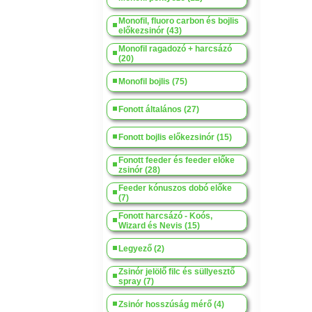
Monofil, fluoro carbon és bojlis
előkezsinór (43)
Monofil ragadozó + harcsázó
(20)
Monofil bojlis (75)
Fonott általános (27)
Fonott bojlis előkezsinór (15)
Fonott feeder és feeder előke
zsinór (28)
Feeder kónuszos dobó előke
(7)
Fonott harcsázó - Koós,
Wizard és Nevis (15)
Legyező (2)
Zsinór jelölő filc és süllyesztő
spray (7)
Zsinór hosszúság mérő (4)