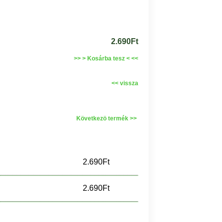
2.690Ft
>> > Kosárba tesz < <<
<< vissza
Következö termék >>
2.690Ft
2.690Ft