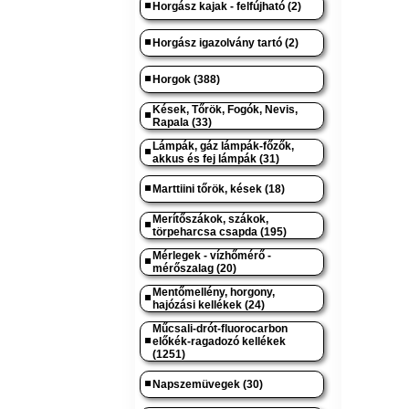
Horgász kajak - felfújható (2)
Horgász igazolvány tartó (2)
Horgok (388)
Kések, Tőrök, Fogók, Nevis,
Rapala (33)
Lámpák, gáz lámpák-főzők,
akkus és fej lámpák (31)
Marttiini tőrök, kések (18)
Merítőszákok, szákok,
törpeharcsa csapda (195)
Mérlegek - vízhőmérő -
mérőszalag (20)
Mentőmellény, horgony,
hajózási kellékek (24)
Műcsali-drót-fluorocarbon
előkék-ragadozó kellékek
(1251)
Napszemüvegek (30)