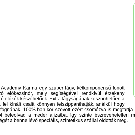
p Academy Karma egy
s
zuper lágy, kétkomponensű fonott
zó előkezsinór, mely segítségével
rendkívül
érzékeny
ó előkék készít
hetőek.
Extra
lágyságának köszönhetően a
 fel kínált csalit könnyen
fel
szippanthatják, anélkül hogy
 fognának. 100%-ban k
ö
r szövött ezért csomózva is megtartja 
ól beleolvad a
meder
aljzatba,
így
szinte észrev
ehetetlen
ma
gét a benne lévő speciális, szintetikus szállal oldották meg.