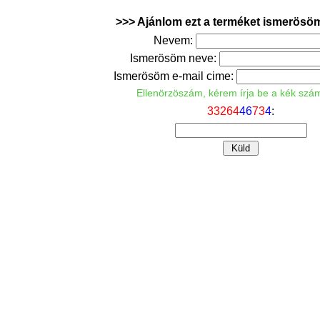
>>> Ajánlom ezt a terméket ismerösö
Nevem:
Ismerösöm neve:
Ismerösöm e-mail cime:
Ellenörzöszám, kérem írja be a kék szá
3
3
2
6
4
4
6
7
3
4
: