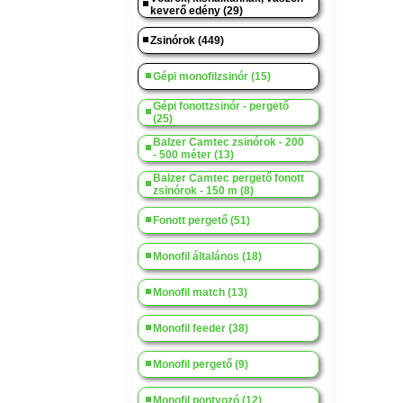
keverő edény (29)
Zsinórok (449)
Gépi monofilzsinór (15)
Gépi fonottzsinór - pergető
(25)
Balzer Camtec zsinórok - 200
- 500 méter (13)
Balzer Camtec pergető fonott
zsinórok - 150 m (8)
Fonott pergető (51)
Monofil általános (18)
Monofil match (13)
Monofil feeder (38)
Monofil pergető (9)
Monofil pontyozó (12)