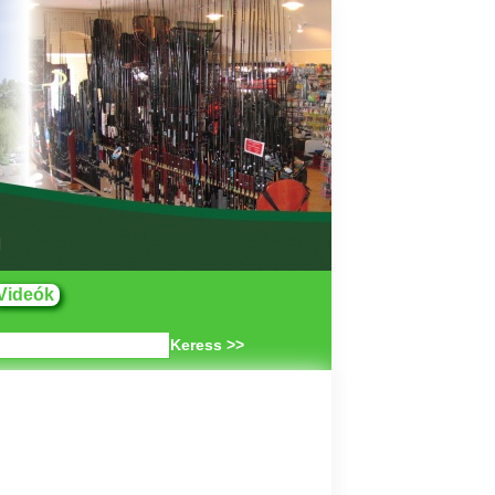
Videók
Keress >>