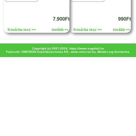
7.900Ft
990Ft
Kosárba tesz >>
tovább >>
Kosárba tesz >>
tovább >>
Copyright (c) 2007-2024,
https://www.sugohid.hu
Fejlesztö: OMICRON Számítástechnika Kft.,
www.omicron.hu
, Minden jog fenntartva.