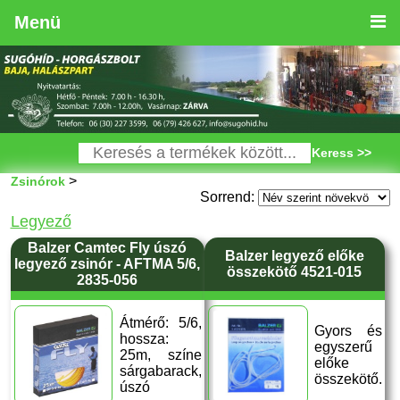
Menü
Keress >>
>
Zsinórok
Sorrend:
Legyező
Balzer Camtec Fly úszó
Balzer legyező előke
legyező zsinór - AFTMA 5/6,
összekötő 4521-015
2835-056
Átmérő: 5/6,
Gyors és
hossza:
egyszerű
25m, színe
előke
sárgabarack,
összekötő.
úszó