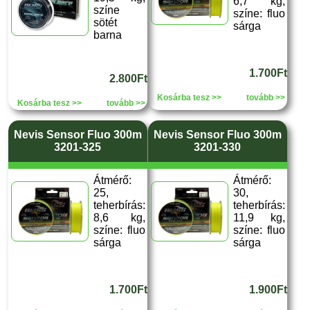
6,7 kg,
színe
színe: fluo
sötét
sárga
barna
1.700Ft
2.800Ft
Kosárba tesz >>
tovább >>
Kosárba tesz >>
tovább >>
Nevis Sensor Fluo 300m
Nevis Sensor Fluo 300m
3201-325
3201-330
Átmérő:
Átmérő:
25,
30,
teherbírás:
teherbírás:
8,6 kg,
11,9 kg,
színe: fluo
színe: fluo
sárga
sárga
1.700Ft
1.900Ft