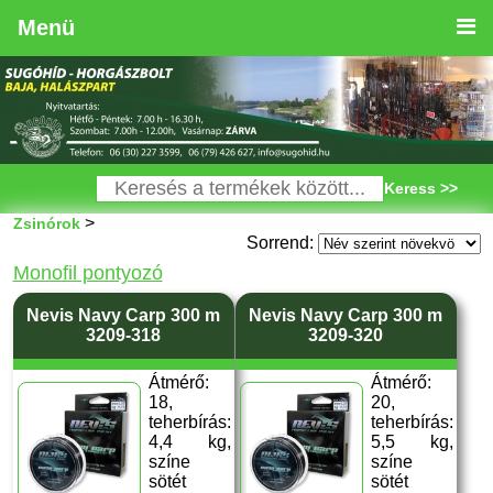
Menü
Keress >>
>
Zsinórok
Sorrend:
Monofil pontyozó
Nevis Navy Carp 300 m
Nevis Navy Carp 300 m
3209-318
3209-320
Átmérő:
Átmérő:
18,
20,
teherbírás:
teherbírás:
4,4 kg,
5,5 kg,
színe
színe
sötét
sötét