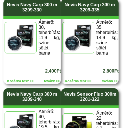
Nevis Navy Carp 300 m
Nevis Navy Carp 300 m
3209-330
3209-335
Átmérő:
Átmérő:
30,
35,
teherbírás:
teherbírás:
11,9 kg,
14,9 kg,
színe
színe
sötét
sötét
barna
barna
2.400Ft
2.800Ft
Kosárba tesz >>
tovább >>
Kosárba tesz >>
tovább >>
Nevis Navy Carp 300 m
Nevis Sensor Fluo 300m
3209-340
3201-322
Átmérő:
Átmérő:
40,
22,
teherbírás:
teherbírás:
19,5 kg,