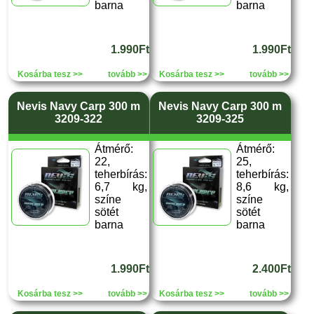
barna
barna
1.990Ft
1.990Ft
Kosárba tesz >>
tovább >>
Kosárba tesz >>
tovább >>
Nevis Navy Carp 300 m
Nevis Navy Carp 300 m
3209-322
3209-325
Átmérő:
Átmérő:
22,
25,
teherbírás:
teherbírás:
6,7 kg,
8,6 kg,
színe
színe
sötét
sötét
barna
barna
1.990Ft
2.400Ft
Kosárba tesz >>
tovább >>
Kosárba tesz >>
tovább >>