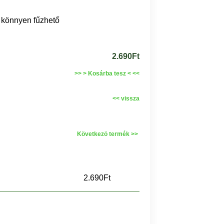
ő, könnyen fűzhető
2.690Ft
>> > Kosárba tesz < <<
<< vissza
Következö termék >>
2.690Ft