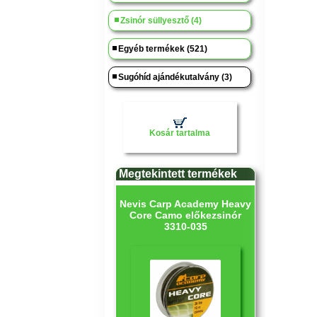
Zsinór süllyesztő (4)
Egyéb termékek (521)
Sugóhíd ajándékutalvány (3)
Kosár tartalma
Megtekintett termékek
Nevis Carp Academy Heavy
Core Camo előkezsinór
3310-035