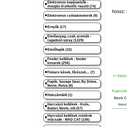
Elektromos kapásjelzők -
mozgás érzékelős riasztó (74)
hossz: 
Elektromos csónakmotorok (9)
Ernyők (17)
Etetőanyag, csali, aromák -
ragadozó spray (1229)
Etetőhajók (10)
Feeder kellékek - feeder
kosarak (256)
Fiskars kések, fűrészek.... (7)
<< Elözö
Fogók, Savage Gear, By Döme,
Nevis, Reiva (8)
Kapcsolo
Halszámláló (1)
Nevis C
Harcsázó kellékek - Koós,
hossz:
Balzer, Nevis, stb (57)
Harcsázó kellékek zsinórok
műcsalik - MAD CAT (106)