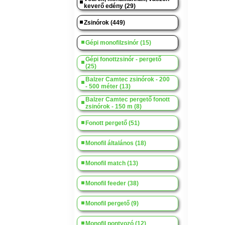
keverő edény (29)
Zsinórok (449)
Gépi monofilzsinór (15)
Gépi fonottzsinór - pergető
(25)
Balzer Camtec zsinórok - 200
- 500 méter (13)
Balzer Camtec pergető fonott
zsinórok - 150 m (8)
Fonott pergető (51)
Monofil általános (18)
Monofil match (13)
Monofil feeder (38)
Monofil pergető (9)
Monofil pontyozó (12)