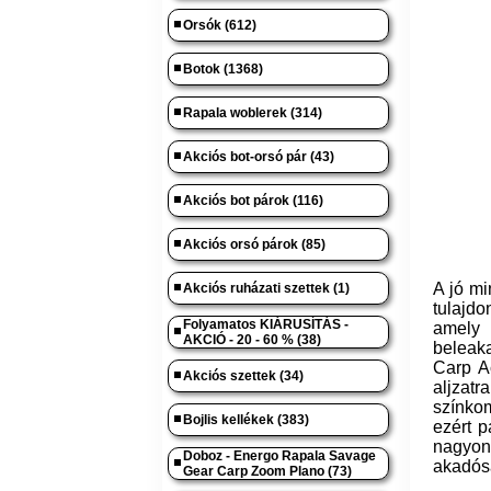
Orsók (612)
Botok (1368)
Rapala woblerek (314)
Akciós bot-orsó pár (43)
Akciós bot párok (116)
Akciós orsó párok (85)
A jó mi
Akciós ruházati szettek (1)
tulajdo
Folyamatos KIÁRUSÍTÁS -
amely 
AKCIÓ - 20 - 60 % (38)
beleak
Carp A
Akciós szettek (34)
aljzat
színkom
Bojlis kellékek (383)
ezért p
nagyon
Doboz - Energo Rapala Savage
akadós
Gear Carp Zoom Plano (73)