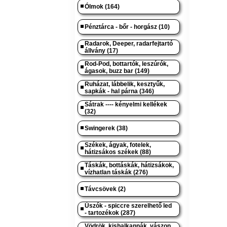
Ólmok (164)
Pénztárca - bőr - horgász (10)
Radarok, Deeper, radarfejtartó
állvány (17)
Rod-Pod, bottartók, leszúrók,
ágasok, buzz bar (149)
Ruházat, lábbelik, kesztyűk,
sapkák - hal párna (346)
Sátrak ---- kényelmi kellékek
(32)
Swingerek (38)
Székek, ágyak, fotelek,
hátizsákos székek (88)
Táskák, bottáskák, hátizsákok,
vízhatlan táskák (276)
Távcsövek (2)
Úszók - spiccre szerelhető led
- tartozékok (287)
Vödrök, kishalkannák, vászon