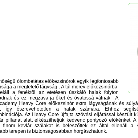
nőségű ólombetétes előkezsinórok egyik legfontosabb
nsága a megfelelő lágyság . A túl merev előkezsinórba,
eláll a fenéktől az etetésen úszkáló halak folyton
adnak és ez megzavarja őket
és
óvatossá válnak . A
cademy Heavy Core előkezsinór extra lágyságának és súlyá
ra, így észrevehetetlen a halak
számára.
Ehhez segít
binációja. Az Heavy Core újfajta szövési eljárással készült
ár pillanat alatt elkészíthetjük kedvenc pontyozó előkénket.
 finom kevlár szálakat is beleszőttek ez által ellenáll a 
abb terepen is biztonságosabban horgá
szhatunk.