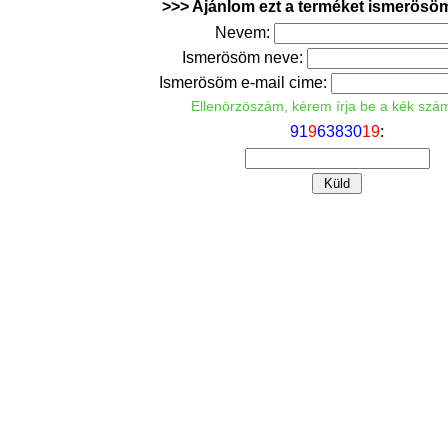
>>> Ajánlom ezt a terméket ismerösö
Nevem:
Ismerösöm neve:
Ismerösöm e-mail cime:
Ellenörzöszám, kérem írja be a kék szá
9
1
9
6
3
8
3
0
1
9
: