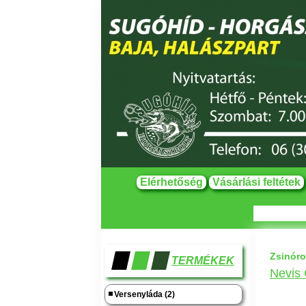
Elérhetőség
Vásárlási feltétek
Zsinór
TERMÉKEK
Nevis
Versenyláda (2)