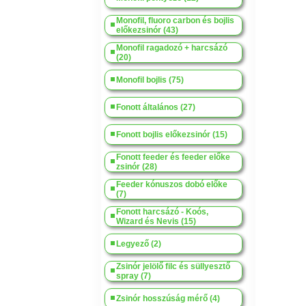
Monofil, fluoro carbon és bojlis
előkezsinór (43)
Monofil ragadozó + harcsázó
(20)
Monofil bojlis (75)
Fonott általános (27)
Fonott bojlis előkezsinór (15)
Fonott feeder és feeder előke
zsinór (28)
Feeder kónuszos dobó előke
(7)
Fonott harcsázó - Koós,
Wizard és Nevis (15)
Legyező (2)
Zsinór jelölő filc és süllyesztő
spray (7)
Zsinór hosszúság mérő (4)