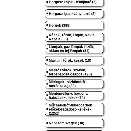
Horgász kajak - felfújható (2)
Horgász igazolvány tartó (2)
Horgok (388)
Kések, Tőrök, Fogók, Nevis,
Rapala (33)
Lámpák, gáz lámpák-főzők,
akkus és fej lámpák (31)
Marttiini tőrök, kések (18)
Merítőszákok, szákok,
törpeharcsa csapda (195)
Mérlegek - vízhőmérő -
mérőszalag (20)
Mentőmellény, horgony,
hajózási kellékek (24)
Műcsali-drót-fluorocarbon
előkék-ragadozó kellékek
(1251)
Napszemüvegek (30)