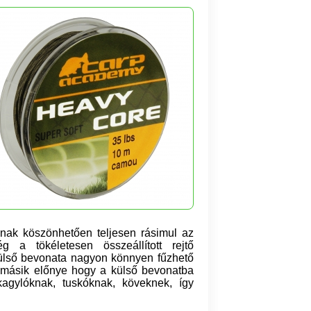
nak köszönhetően teljesen rásimul az
ség
a
tökéletesen
összeállított rejtő
 külső bevonata nagyon könnyen fűzhető
 A másik előnye hogy a külső bevonatba
kagylóknak, tuskóknak
,
kövekne
k, így