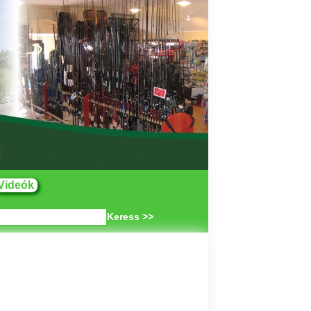
Videók
Keress >>