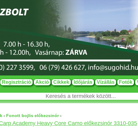
Regisztráció
Akció
Cikkek
Időjárás
Vízállás
Fotók
ok
Fonott bojlis előkezsinór
>
>
 Carp Academy Heavy Core Camo előkezsinór 3310-035