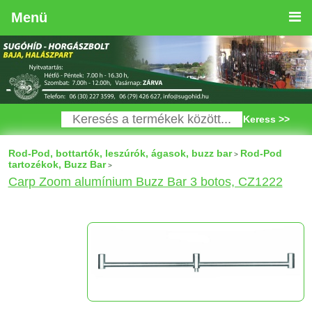
Menü
Keress >>
Rod-Pod, bottartók, leszúrók, ágasok, buzz bar
Rod-Pod
>
tartozékok, Buzz Bar
>
Carp Zoom alumínium Buzz Bar 3 botos, CZ1222