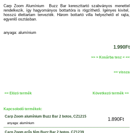
Carp Zoom Alumínium Buzz Bar kereszttartó szabványos menettel
rendelkezik, így hagyományos bottartóra is rögzíthető. Igényes kivitel,
hosszú élettartam tervezték. Három bottartó villa helyezhető el rajta,
egyenlő osztásban.
anyaga: alumínium
1.990Ft
>> > Kosárba tesz < <<
<< vissza
<< Elözö termék
Következö termék >>
Kapcsolodó termékek:
Carp Zoom alumínium Buzz Bar 2 botos, CZ1215
1.890Ft
anyaga: alumínium
Carp Zoom erős fém Buzz Bar 2 botos, CZ1239