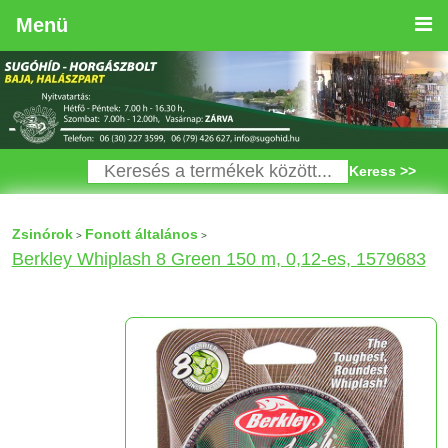
Menü
Keress >>
Zsinórok
Fonott általános
>
>
Berkley Whiplash 8 Green 150 m, 0,12-es, 1579683