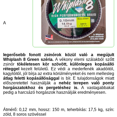
A
legerősebb fonott zsinórok közül való a megújult
Whiplash 8 Green széria.
A vékony elemi szálakból szőtt
zsinór
tökéletesen kör szövött, különleges kopásálló
réteggel
kezelt felületű. Ez védi a mederfenék akadóitól,
kagylóitól, jól bírja az extra körülményeket és nem mellesleg
átlag feletti kopásállósággal
is bír. E tulajdonságok miatt
előszeretettel használják a
nehéz terepen való ponty
horgászatokhoz és pergetéshez is.
A vastagabbakat
pedig a harcsázó horgászok használják eredményesen.
Átmérő: 0,12 mm, hossz: 150 m, teherbírás: 17,5 kg, szín:
zöld, 8 soros szövéssel