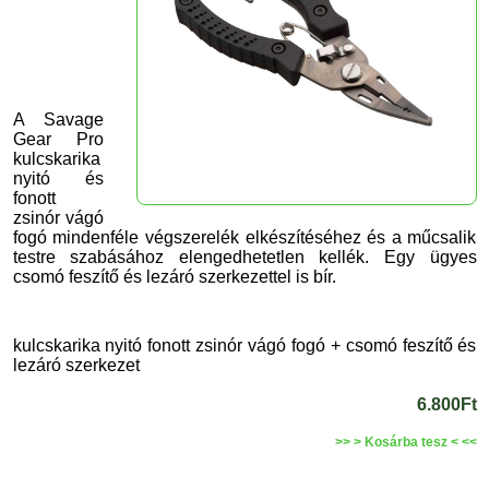
A Savage
Gear Pro
kulcskarika
nyitó és
fonott
zsinór vágó
fogó mindenféle végszerelék elkészítéséhez és a műcsalik
testre szabásához elengedhetetlen kellék. Egy ügyes
csomó feszítő és lezáró szerkezettel is bír.
kulcskarika nyitó fonott zsinór vágó fogó + csomó feszítő és
lezáró szerkezet
6.800Ft
>> > Kosárba tesz < <<