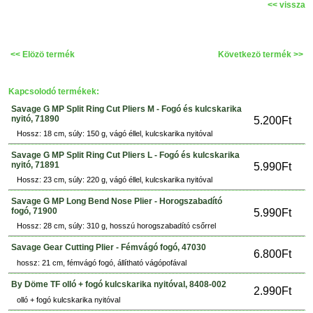
<< vissza
<< Elözö termék
Következö termék >>
Kapcsolodó termékek:
Savage G MP Split Ring Cut Pliers M - Fogó és kulcskarika
nyitó, 71890
5.200Ft
Hossz: 18 cm, súly: 150 g, vágó éllel, kulcskarika nyitóval
Savage G MP Split Ring Cut Pliers L - Fogó és kulcskarika
nyitó, 71891
5.990Ft
Hossz: 23 cm, súly: 220 g, vágó éllel, kulcskarika nyitóval
Savage G MP Long Bend Nose Plier - Horogszabadító
fogó, 71900
5.990Ft
Hossz: 28 cm, súly: 310 g, hosszú horogszabadító csőrrel
Savage Gear Cutting Plier - Fémvágó fogó, 47030
6.800Ft
hossz: 21 cm, fémvágó fogó, állítható vágópofával
By Döme TF olló + fogó kulcskarika nyitóval, 8408-002
2.990Ft
olló + fogó kulcskarika nyitóval