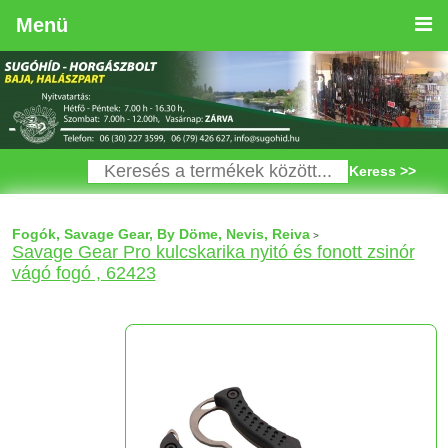
Menü
Keress >>
Fogók, Savage Gear, By Döme, Nevis, Reiva
>
Savage Gear Pro kulcskarika nyitó és fonott zsinór
vágó fogó , 62423