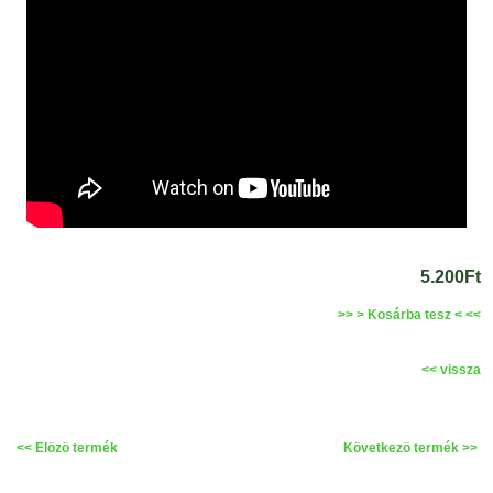
5.200Ft
>> > Kosárba tesz < <<
<< vissza
<< Elözö termék
Következö termék >>