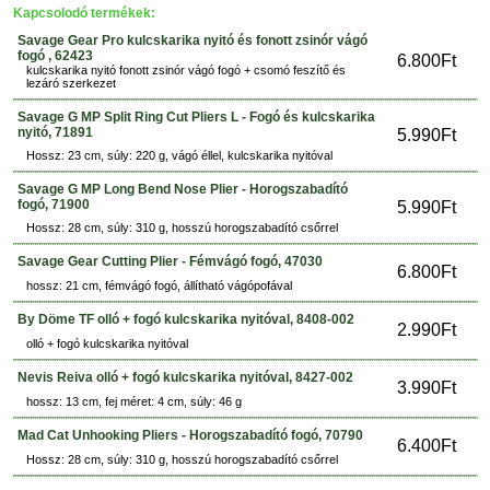
Kapcsolodó termékek:
Savage Gear Pro kulcskarika nyitó és fonott zsinór vágó
fogó , 62423
6.800Ft
kulcskarika nyitó fonott zsinór vágó fogó + csomó feszítő és
lezáró szerkezet
Savage G MP Split Ring Cut Pliers L - Fogó és kulcskarika
nyitó, 71891
5.990Ft
Hossz: 23 cm, súly: 220 g, vágó éllel, kulcskarika nyitóval
Savage G MP Long Bend Nose Plier - Horogszabadító
fogó, 71900
5.990Ft
Hossz: 28 cm, súly: 310 g, hosszú horogszabadító csőrrel
Savage Gear Cutting Plier - Fémvágó fogó, 47030
6.800Ft
hossz: 21 cm, fémvágó fogó, állítható vágópofával
By Döme TF olló + fogó kulcskarika nyitóval, 8408-002
2.990Ft
olló + fogó kulcskarika nyitóval
Nevis Reiva olló + fogó kulcskarika nyitóval, 8427-002
3.990Ft
hossz: 13 cm, fej méret: 4 cm, súly: 46 g
Mad Cat Unhooking Pliers - Horogszabadító fogó, 70790
6.400Ft
Hossz: 28 cm, súly: 310 g, hosszú horogszabadító csőrrel