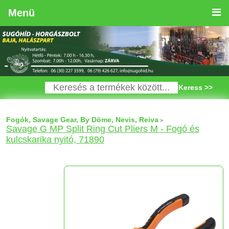
Menü
Keress >>
Fogók, Savage Gear, By Döme, Nevis, Reiva
>
Savage G MP Split Ring Cut Pliers M - Fogó és
kulcskarika nyitó, 71890