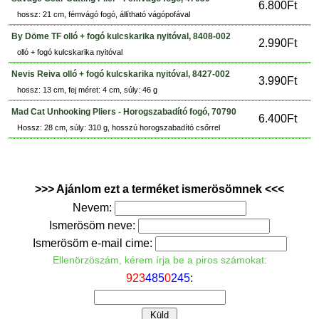
6.800Ft
hossz: 21 cm, fémvágó fogó, állítható vágópofával
By Döme TF olló + fogó kulcskarika nyitóval, 8408-002
2.990Ft
olló + fogó kulcskarika nyitóval
Nevis Reiva olló + fogó kulcskarika nyitóval, 8427-002
3.990Ft
hossz: 13 cm, fej méret: 4 cm, súly: 46 g
Mad Cat Unhooking Pliers - Horogszabadító fogó, 70790
6.400Ft
Hossz: 28 cm, súly: 310 g, hosszú horogszabadító csőrrel
>>> Ajánlom ezt a terméket ismerösömnek <<<
Nevem:
Ismerösöm neve:
Ismerösöm e-mail cime:
Ellenörzöszám, kérem írja be a piros számokat:
9
2
3
4
8
5
0
2
4
5
: