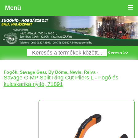
Menü
Keress >>
Fogók, Savage Gear, By Döme, Nevis, Reiva
>
Savage G MP Split Ring Cut Pliers L - Fogó és
kulcskarika nyitó, 71891