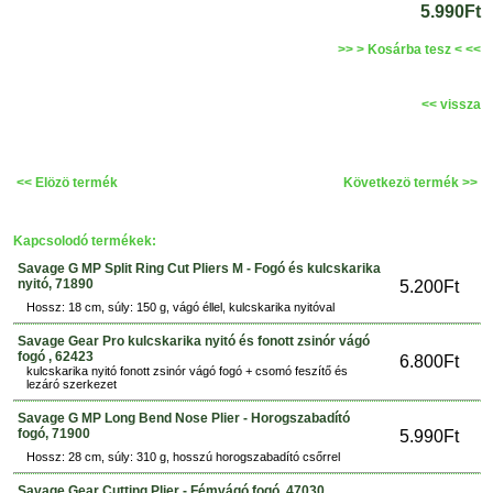
5.990Ft
>> > Kosárba tesz < <<
<< vissza
<< Elözö termék
Következö termék >>
Kapcsolodó termékek:
Savage G MP Split Ring Cut Pliers M - Fogó és kulcskarika
nyitó, 71890
5.200Ft
Hossz: 18 cm, súly: 150 g, vágó éllel, kulcskarika nyitóval
Savage Gear Pro kulcskarika nyitó és fonott zsinór vágó
fogó , 62423
6.800Ft
kulcskarika nyitó fonott zsinór vágó fogó + csomó feszítő és
lezáró szerkezet
Savage G MP Long Bend Nose Plier - Horogszabadító
fogó, 71900
5.990Ft
Hossz: 28 cm, súly: 310 g, hosszú horogszabadító csőrrel
Savage Gear Cutting Plier - Fémvágó fogó, 47030