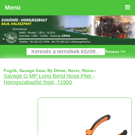
Menü
Keress >>
Fogók, Savage Gear, By Döme, Nevis, Reiva
>
Savage G MP Long Bend Nose Plier -
Horogszabadító fogó, 71900