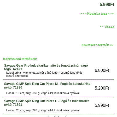
5.990Ft
>> > Kosárba tesz < <<
<< vissza
Következö termék >>
Kapcsolodó termékek:
Savage Gear Pro kulcskarika nyitó és fonott zsinór vágó
fogó , 62423
6.800Ft
kulcskarika nyitó fonott zsinór vágó fogó + csomó feszítő és
lezáró szerkezet
Savage G MP Split Ring Cut Pliers M - Fogó és kulcskarika
nyitó, 71890
5.200Ft
Hossz: 18 cm, súly: 150 g, vágó éllel, kulcskarika nyitóval
Savage G MP Split Ring Cut Pliers L - Fogó és kulcskarika
nyitó, 71891
5.990Ft
Hossz: 23 cm, súly: 220 g, vágó éllel, kulcskarika nyitóval