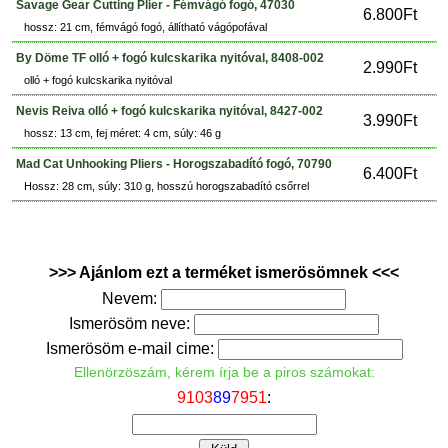
Savage Gear Cutting Plier - Fémvágó fogó, 47030
6.800Ft
hossz: 21 cm, fémvágó fogó, állítható vágópofával
By Döme TF olló + fogó kulcskarika nyitóval, 8408-002
2.990Ft
olló + fogó kulcskarika nyitóval
Nevis Reiva olló + fogó kulcskarika nyitóval, 8427-002
3.990Ft
hossz: 13 cm, fej méret: 4 cm, súly: 46 g
Mad Cat Unhooking Pliers - Horogszabadító fogó, 70790
6.400Ft
Hossz: 28 cm, súly: 310 g, hosszú horogszabadító csőrrel
>>> Ajánlom ezt a terméket ismerösömnek <<<
Nevem:
Ismerösöm neve:
Ismerösöm e-mail cime:
Ellenörzöszám, kérem írja be a piros számokat:
9
1
0
3
8
9
7
9
5
1
: