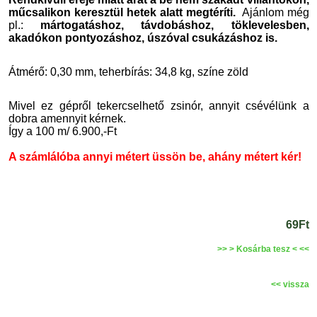
műcsalikon keresztül hetek alatt megtéríti.
Ajánlom még
pl.:
mártogatáshoz, távdobáshoz, töklevelesben,
akadókon pontyozáshoz, úszóval csukázáshoz is.
Átmérő: 0,30 mm, teherbírás: 34,8 kg, színe
zöld
Mivel ez gépről tekercselhető zsinór, annyit csévélünk a
dobra amennyit kérnek.
Így a 100 m/ 6.900,-Ft
A számlálóba annyi métert üssön be, ahány métert kér!
69Ft
>> > Kosárba tesz < <<
<< vissza