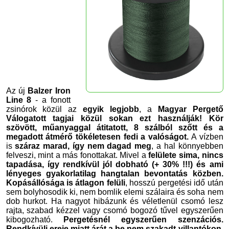
Az új
Balzer Iron
Line 8
- a fonott
zsinórok közül az
egyik legjobb
, a
Magyar Pergető
Válogatott tagjai közül sokan ezt használják!
Kör
szövött, műanyaggal átitatott, 8 szálból szőtt és a
megadott átmérő tökéletesen fedi a valóságot.
A vízben
is
száraz marad, így nem dagad meg
, a hal könnyebben
felveszi, mint a más fonottakat. Mivel a
felülete sima, nincs
tapadása, így rendkívül jól dobható (+ 30% !!!) és ami
lényeges gyakorlatilag hangtalan bevontatás közben.
Kopásállósága is átlagon felüli
, hosszú pergetési idő után
sem bolyhosodik ki, nem bomlik elemi szálaira és soha nem
dob hurkot. Ha nagyot hibázunk és véletlenül csomó lesz
rajta, szabad kézzel vagy csomó bogozó tűvel egyszerűen
kibogozható.
Pergetésnél egyszerűen szenzációs.
Rendkívüli ereje miatt árát a be nem szakadt villantókon,