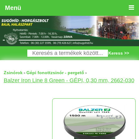
Menü
Keress >>
Zsinórok
Gépi fonottzsinór - pergető
>
>
Balzer Iron Line 8 Green - GÉPI, 0,30 mm, 2662-030