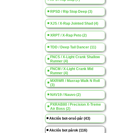
RPSD / Rip Stop Deep (3)
XJS / X-Rap Jointed Shad (4)
XRPT / X-Rap Peto (2)
TDD / Deep Tail Dancer (11)
FNCS / X-Light Crank Shallow
Runner (4)
FNCM / X-Light Crank Mid
Runner (4)
MXRWR / Maxrap Walk N Roll
(3)
NAV19 / Nauvo (2)
PXRAB80 / Precision X-Treme
Air Boss (2)
Akciós bot-orsó pár (43)
Akciós bot párok (116)