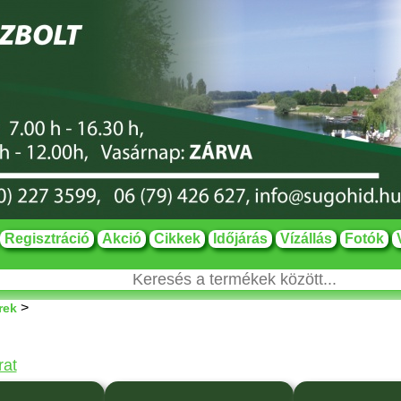
Regisztráció
Akció
Cikkek
Időjárás
Vízállás
Fotók
>
rek
rat