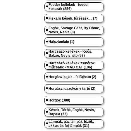
Feeder kellékek - feeder
kosarak (256)
Fiskars kések, fűrészek.... (7)
Fogók, Savage Gear, By Döme,
Nevis, Reiva (8)
Halszámláló (1)
Harcsázó kellékek - Koós,
Balzer, Nevis, stb (57)
Harcsázó kellékek zsinórok
műcsalik - MAD CAT (106)
Horgász kajak - felfújható (2)
Horgász igazolvány tartó (2)
Horgok (388)
Kések, Tőrök, Fogók, Nevis,
Rapala (33)
Lámpák, gáz lámpák-főzők,
akkus és fej lámpák (31)