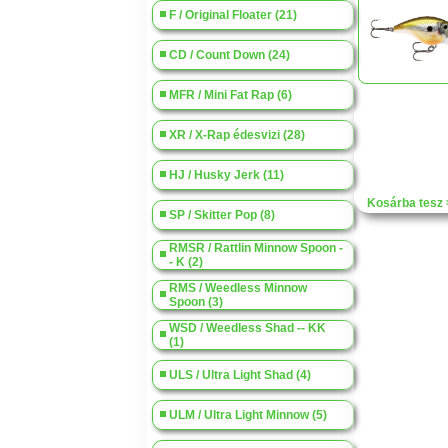
F / Original Floater (21)
CD / Count Down (24)
MFR / Mini Fat Rap (6)
XR / X-Rap édesvizi (28)
HJ / Husky Jerk (11)
Kosárba tesz 
SP / Skitter Pop (8)
RMSR / Rattlin Minnow Spoon -
- K (2)
RMS / Weedless Minnow
Spoon (3)
WSD / Weedless Shad -- KK
(1)
ULS / Ultra Light Shad (4)
ULM / Ultra Light Minnow (5)