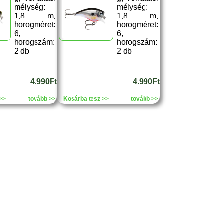
mélység:
mélység:
1,8 m,
1,8 m,
horogméret:
horogméret:
6,
6,
horogszám:
horogszám:
2 db
2 db
4.990Ft
4.990Ft
>>
tovább >>
Kosárba tesz >>
tovább >>