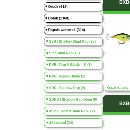
BXB
Orsók (612)
Botok (1368)
Rapala woblerek (314)
SSR / Shallow Shad Rap (25)
SR / Shad Rap (13)
RVB / Rap-V Blade -- K (1)
RPB / Rippin Blade (5)
Kosárba tesz 
SDR / Shadow Rap (9)
SDRD / Shadow Rap Deep (6)
BXB
JSR / Jointed Shad Rap (12)
J / Jointed (24)