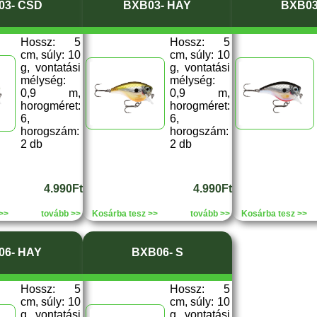
03- CSD
BXB03- HAY
BXB03
Hossz: 5
Hossz: 5
cm, súly: 10
cm, súly: 10
g, vontatási
g, vontatási
mélység:
mélység:
0,9 m,
0,9 m,
horogméret:
horogméret:
6,
6,
horogszám:
horogszám:
2 db
2 db
4.990Ft
4.990Ft
>>
tovább >>
Kosárba tesz >>
tovább >>
Kosárba tesz >>
06- HAY
BXB06- S
Hossz: 5
Hossz: 5
cm, súly: 10
cm, súly: 10
g, vontatási
g, vontatási