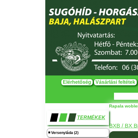
Elérhetőség
Vásárlási feltétek
Rapala woble
TERMÉKEK
BXB / BX B
Versenyláda (2)