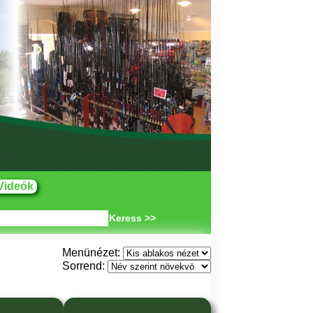
Videók
Keress >>
Menünézet:
Sorrend: