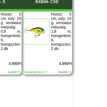
- S
BXB06- CSD
Hossz: 5
Hossz: 5
cm, súly: 10
cm, súly: 10
g, vontatási
g, vontatási
mélység:
mélység:
0,9 m,
1,8 m,
horogméret:
horogméret:
6,
6,
horogszám:
horogszám:
2 db
2 db
4.990Ft
4.990Ft
tovább >>
Kosárba tesz >>
tovább >>