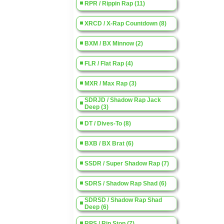
RPR / Rippin Rap (11)
XRCD / X-Rap Countdown (8)
BXM / BX Minnow (2)
FLR / Flat Rap (4)
MXR / Max Rap (3)
SDRJD / Shadow Rap Jack
Deep (3)
DT / Dives-To (8)
BXB / BX Brat (6)
SSDR / Super Shadow Rap (7)
SDRS / Shadow Rap Shad (6)
SDRSD / Shadow Rap Shad
Deep (6)
RPS / Rip Stop (7)