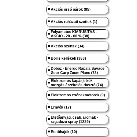
Akciós orsó párok (85)
Akciós ruházati szettek (1)
Folyamatos KIÁRUSÍTÁS -
AKCIÓ - 20 - 60 % (38)
Akciós szettek (34)
Bojlis kellékek (383)
Doboz - Energo Rapala Savage
Gear Carp Zoom Plano (73)
Elektromos kapásjelzők -
mozgás érzékelős riasztó (74)
Elektromos csónakmotorok (9)
Ernyők (17)
Etetőanyag, csali, aromák -
ragadozó spray (1229)
Etetőhajók (10)