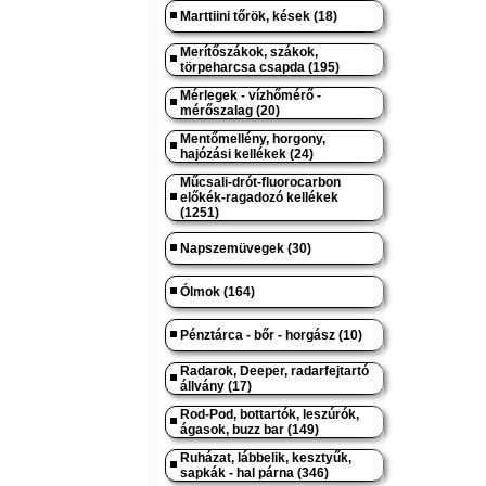
Marttiini tőrök, kések (18)
Merítőszákok, szákok,
törpeharcsa csapda (195)
Mérlegek - vízhőmérő -
mérőszalag (20)
Mentőmellény, horgony,
hajózási kellékek (24)
Műcsali-drót-fluorocarbon
előkék-ragadozó kellékek
(1251)
Napszemüvegek (30)
Ólmok (164)
Pénztárca - bőr - horgász (10)
Radarok, Deeper, radarfejtartó
állvány (17)
Rod-Pod, bottartók, leszúrók,
ágasok, buzz bar (149)
Ruházat, lábbelik, kesztyűk,
sapkák - hal párna (346)