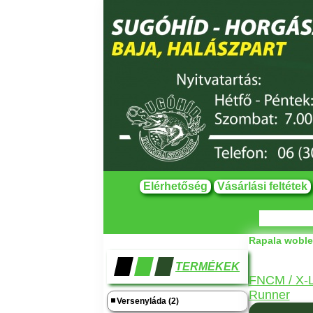
Elérhetőség
Vásárlási feltétek
Rapala woble
TERMÉKEK
FNCM / X-L
Runner
Versenyláda (2)