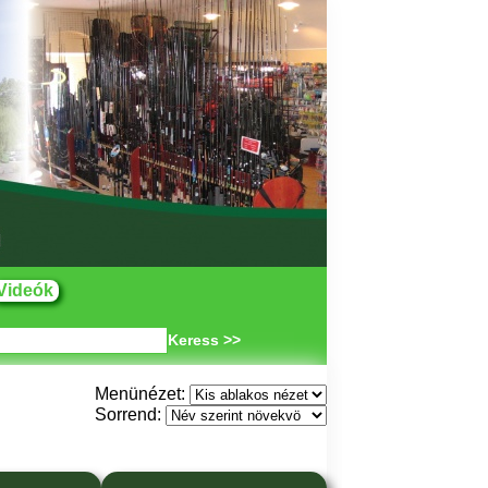
Videók
Keress >>
Menünézet:
Sorrend: