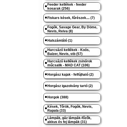
Feeder kellékek - feeder
kosarak (256)
Fiskars kések, fűrészek.... (7)
Fogók, Savage Gear, By Döme,
Nevis, Reiva (8)
Halszámláló (1)
Harcsázó kellékek - Koós,
Balzer, Nevis, stb (57)
Harcsázó kellékek zsinórok
műcsalik - MAD CAT (106)
Horgász kajak - felfújható (2)
Horgász igazolvány tartó (2)
Horgok (388)
Kések, Tőrök, Fogók, Nevis,
Rapala (33)
Lámpák, gáz lámpák-főzők,
akkus és fej lámpák (31)