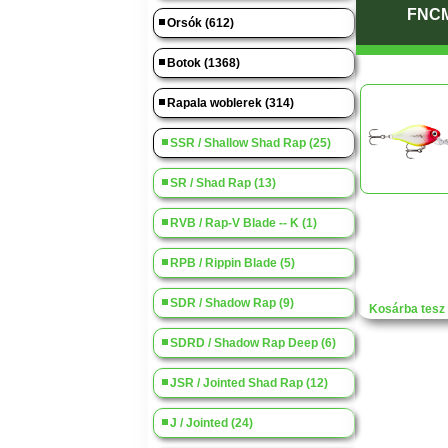
FNCM
Orsók (612)
Botok (1368)
Rapala woblerek (314)
SSR / Shallow Shad Rap (25)
SR / Shad Rap (13)
RVB / Rap-V Blade -- K (1)
RPB / Rippin Blade (5)
SDR / Shadow Rap (9)
Kosárba tesz
SDRD / Shadow Rap Deep (6)
JSR / Jointed Shad Rap (12)
J / Jointed (24)