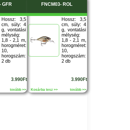
- GFR
FNCM03- ROL
Hossz: 3,5
Hossz: 3,5
cm, súly: 4
cm, súly: 4
g, vontatási
g, vontatási
mélység:
mélység:
1,8 - 2,1 m,
1,8 - 2,1 m,
horogméret:
horogméret:
10,
10,
horogszám:
horogszám:
2 db
2 db
3.990Ft
3.990Ft
tovább >>
Kosárba tesz >>
tovább >>