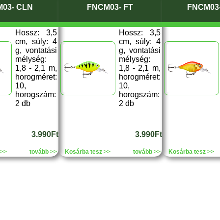
03- CLN
FNCM03- FT
FNCM03
Hossz: 3,5
Hossz: 3,5
cm, súly: 4
cm, súly: 4
g, vontatási
g, vontatási
mélység:
mélység:
1,8 - 2,1 m,
1,8 - 2,1 m,
horogméret:
horogméret:
10,
10,
horogszám:
horogszám:
2 db
2 db
3.990Ft
3.990Ft
 >>
tovább >>
Kosárba tesz >>
tovább >>
Kosárba tesz >>