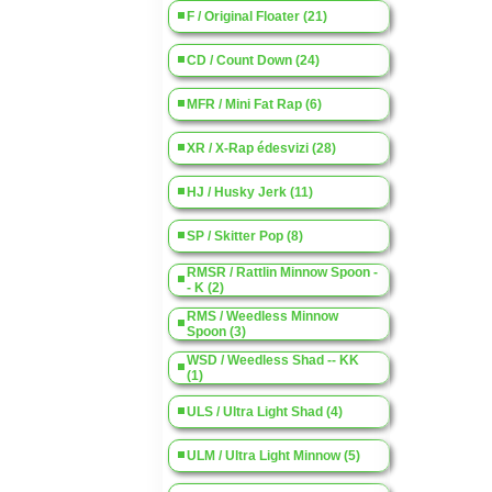
F / Original Floater (21)
CD / Count Down (24)
MFR / Mini Fat Rap (6)
XR / X-Rap édesvizi (28)
HJ / Husky Jerk (11)
SP / Skitter Pop (8)
RMSR / Rattlin Minnow Spoon -
- K (2)
RMS / Weedless Minnow
Spoon (3)
WSD / Weedless Shad -- KK
(1)
ULS / Ultra Light Shad (4)
ULM / Ultra Light Minnow (5)