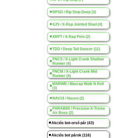
RPSD / Rip Stop Deep (3)
XJS / X-Rap Jointed Shad (4)
XRPT / X-Rap Peto (2)
TDD / Deep Tail Dancer (11)
FNCS / X-Light Crank Shallow
Runner (4)
FNCM / X-Light Crank Mid
Runner (4)
MXRWR / Maxrap Walk N Roll
(3)
NAV19 / Nauvo (2)
PXRAB80 / Precision X-Treme
Air Boss (2)
Akciós bot-orsó pár (43)
Akciós bot párok (116)