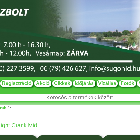
Regisztráció
Akció
Cikkek
Időjárás
Vízállás
Fotók
>
rek
ight Crank Mid