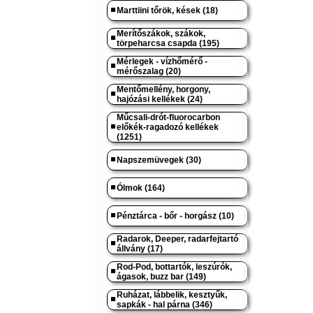
Marttiini tőrök, kések (18)
Merítőszákok, szákok,
törpeharcsa csapda (195)
Mérlegek - vízhőmérő -
mérőszalag (20)
Mentőmellény, horgony,
hajózási kellékek (24)
Műcsali-drót-fluorocarbon
előkék-ragadozó kellékek
(1251)
Napszemüvegek (30)
Ólmok (164)
Pénztárca - bőr - horgász (10)
Radarok, Deeper, radarfejtartó
állvány (17)
Rod-Pod, bottartók, leszúrók,
ágasok, buzz bar (149)
Ruházat, lábbelik, kesztyűk,
sapkák - hal párna (346)