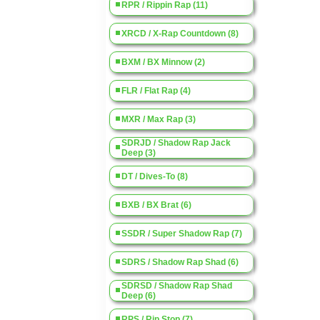
RPR / Rippin Rap (11)
XRCD / X-Rap Countdown (8)
BXM / BX Minnow (2)
FLR / Flat Rap (4)
MXR / Max Rap (3)
SDRJD / Shadow Rap Jack
Deep (3)
DT / Dives-To (8)
BXB / BX Brat (6)
SSDR / Super Shadow Rap (7)
SDRS / Shadow Rap Shad (6)
SDRSD / Shadow Rap Shad
Deep (6)
RPS / Rip Stop (7)