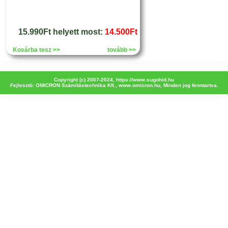
15.990Ft helyett most:
14.500Ft
Kosárba tesz >>
tovább >>
Copyright (c) 2007-2024,
https://www.sugohid.hu
Fejlesztö: OMICRON Számítástechnika Kft.,
www.omicron.hu
, Minden jog fenntartva.