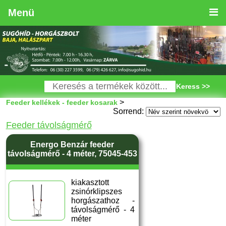
Menü
Keress >>
>
Feeder kellékek - feeder kosarak
Sorrend:
Feeder távolságmérő
Energo Benzár feeder
távolságmérő - 4 méter, 75045-453
kiakasztott
zsinórklipszes
horgászathoz -
távolságmérő - 4
méter