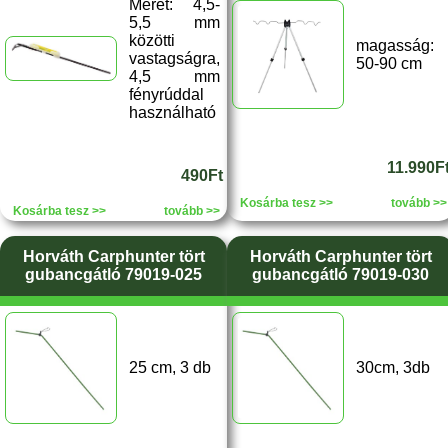
Méret: 4,5-
5,5 mm
közötti
magasság:
vastagságra,
50-90 cm
4,5 mm
fényrúddal
használható
11.990F
490Ft
Kosárba tesz >>
tovább >>
Kosárba tesz >>
tovább >>
Horváth Carphunter tört
Horváth Carphunter tört
gubancgátló 79019-025
gubancgátló 79019-030
25 cm, 3 db
30cm, 3db