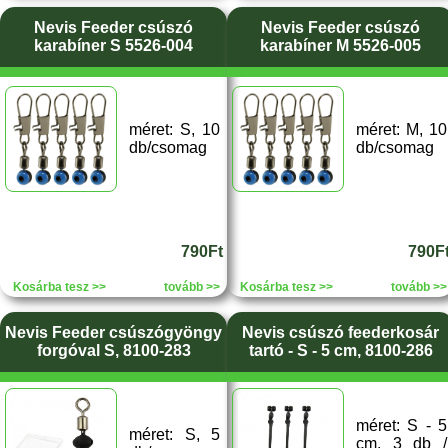
Nevis Feeder csúszó
Nevis Feeder csúszó
karabíner S 5526-004
karabíner M 5526-005
méret: S, 10
méret: M, 10
db/csomag
db/csomag
790Ft
790F
Kosárba tesz >>
tovább >>
Kosárba tesz >>
tovább >>
Nevis Feeder csúszógyöngy
Nevis csúszó feederkosár
forgóval S, 8100-283
tartó - S - 5 cm, 8100-286
méret: S - 5
méret: S, 5
cm, 3 db /