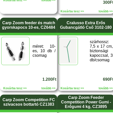
Kosárba tesz >>
tovább >>
300F
Kosárba tesz >>
tovább >>
Carp Zoom feeder és match
Cralusso Extra Erős
gyorskapocs 10-es, CZ6484
Gubancgátló Cső 3102-180
szárhossz:
méret: 10-
7,5 x 17 cm,
es, 10 db /
biztonsági
csomag
kapoccsal, 3
db/csomag
1.200Ft
690F
Kosárba tesz >>
tovább >>
Kosárba tesz >>
tovább >>
Carp Zoom Feeder
Carp Zoom Competition FC
Competition Power Gumi -
szivacsos bottartó CZ1383
Erőgumi 4 kg, CZ3895