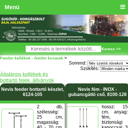
Menü
Keress >>
>
Feeder kellékek - feeder kosarak
Sorrend:
Szükítés:
Általános kellékek és
bottartó fejek, állványok
Nevis feeder bottartó készlet,
Nevis fém - INOX -
6124-105
gubancgátló cső, 8100-128
2 db,
hossz: 15
szélesség:
cm, anyag:
25 cm,
fém,
magasság:
biztonsági
40 - 70 cm,
kapoccsal, 3