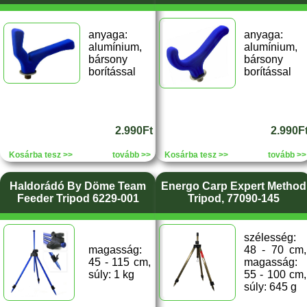
anyaga:
anyaga:
alumínium,
alumínium,
bársony
bársony
borítással
borítással
2.990Ft
2.990F
Kosárba tesz >>
tovább >>
Kosárba tesz >>
tovább >>
Haldorádó By Döme Team
Energo Carp Expert Method
Feeder Tripod 6229-001
Tripod, 77090-145
szélesség:
magasság:
48 - 70 cm,
45 - 115 cm,
magasság:
súly: 1 kg
55 - 100 cm,
súly: 645 g