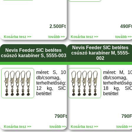
2.500Ft
490F
Kosárba tesz >>
tovább >>
Kosárba tesz >>
tovább >>
Nevis Feeder SIC betétes
Nevis Feeder SIC betétes
csúszó karabíner M, 5555-
csúszó karabíner S, 5555-003
002
méret: S, 10
méret: M, 1
db/csomag,
db/csomag,
terhelhetőség:
terhelhetőség
12 kg, SIC
18 kg, SI
betéttel
betéttel
790Ft
790F
Kosárba tesz >>
tovább >>
Kosárba tesz >>
tovább >