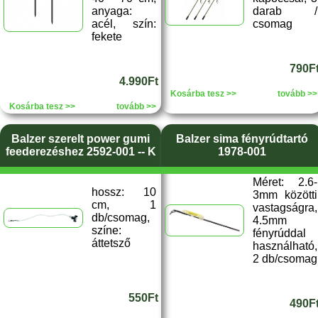
anyaga:
darab /
acél, szín:
csomag
fekete
790F
4.990Ft
Kosárba tesz >>
tovább >>
Kosárba tesz >>
tovább >>
Balzer szerelt power gumi
Balzer sima fényrúdtartó
feederezéshez 2592-001 -- K
1978-001
Méret: 2.6-
hossz: 10
3mm közötti
cm, 1
vastagságra,
db/csomag,
4.5mm
színe:
fényrúddal
áttetsző
használható,
2 db/csomag
550Ft
490F