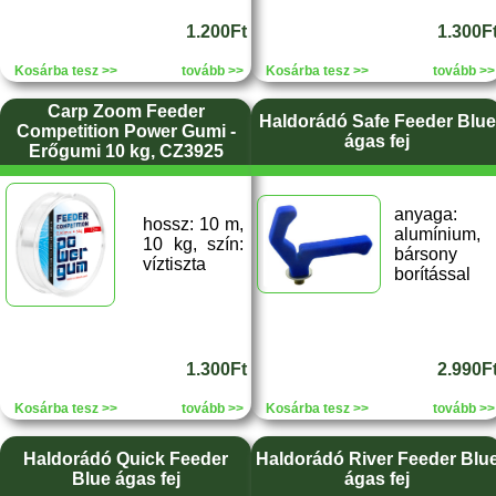
1.200Ft
1.300F
Kosárba tesz >>
tovább >>
Kosárba tesz >>
tovább >>
Carp Zoom Feeder
Haldorádó Safe Feeder Blue
Competition Power Gumi -
ágas fej
Erőgumi 10 kg, CZ3925
anyaga:
hossz: 10 m,
alumínium,
10 kg, szín:
bársony
víztiszta
borítással
1.300Ft
2.990F
Kosárba tesz >>
tovább >>
Kosárba tesz >>
tovább >>
Haldorádó Quick Feeder
Haldorádó River Feeder Blu
Blue ágas fej
ágas fej