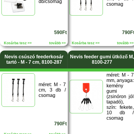
db/csomag
csomag
590Ft
790F
Kosárba tesz >>
tovább >>
Kosárba tesz >>
tovább >>
Nevis csúszó feederkosár
Nevis feeder gumi ütköző M,
tartó - M - 7 cm, 8100-287
8100-277
méret: M - 7
mm, anyaga:
méret: M - 7
kemény
cm, 3 db /
gumi
csomag
(zsinóron jól
tapadó),
szín: fekete,
10 db /
csomag
790Ft