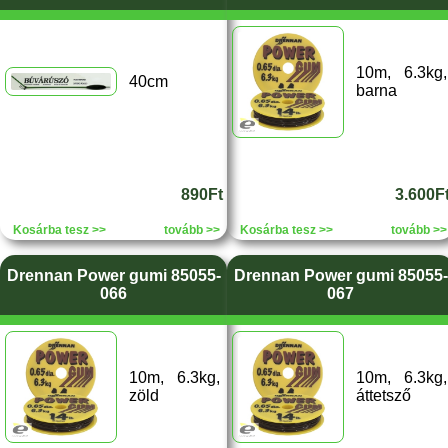
10m, 6.3kg,
40cm
barna
890Ft
3.600F
Kosárba tesz >>
tovább >>
Kosárba tesz >>
tovább >>
Drennan Power gumi 85055-
Drennan Power gumi 85055-
066
067
10m, 6.3kg,
10m, 6.3kg,
zöld
áttetsző