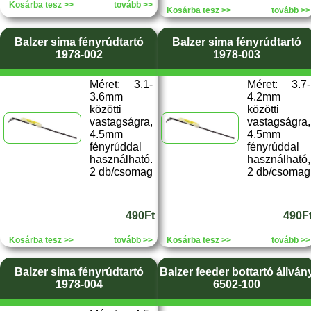
Kosárba tesz >>
tovább >>
Kosárba tesz >>
tovább >>
Balzer sima fényrúdtartó
Balzer sima fényrúdtartó
1978-002
1978-003
Méret: 3.1-
Méret: 3.7-
3.6mm
4.2mm
közötti
közötti
vastagságra,
vastagságra,
4.5mm
4.5mm
fényrúddal
fényrúddal
használható.
használható,
2 db/csomag
2 db/csomag
490Ft
490F
Kosárba tesz >>
tovább >>
Kosárba tesz >>
tovább >>
Balzer sima fényrúdtartó
Balzer feeder bottartó állván
1978-004
6502-100