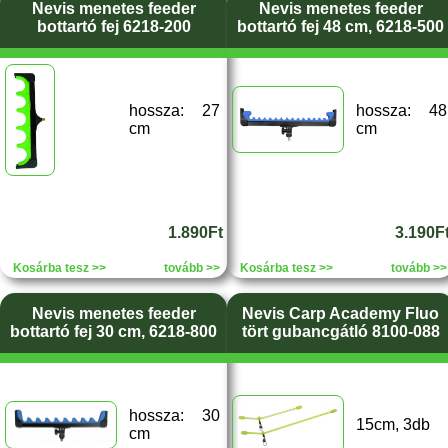
Nevis menetes feeder
Nevis menetes feeder
bottartó fej 6218-200
bottartó fej 48 cm, 6218-500
hossza: 27
hossza: 48
cm
cm
1.890Ft
3.190F
Kosárba tesz >>
tovább >>
Kosárba tesz >>
tovább >>
Nevis menetes feeder
Nevis Carp Academy Fluo
bottartó fej 30 cm, 6218-800
tört gubancgátló 8100-088
hossza: 30
15cm, 3db
cm