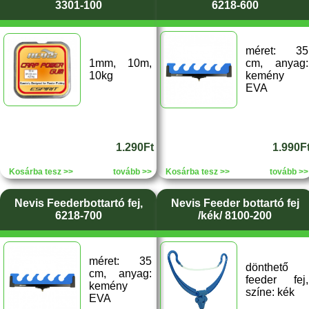
3301-100
6218-600
méret: 35
1mm, 10m,
cm, anyag:
10kg
kemény
EVA
1.290Ft
1.990F
Kosárba tesz >>
tovább >>
Kosárba tesz >>
tovább >>
Nevis Feederbottartó fej,
Nevis Feeder bottartó fej
6218-700
/kék/ 8100-200
méret: 35
dönthető
cm, anyag:
feeder fej,
kemény
színe: kék
EVA