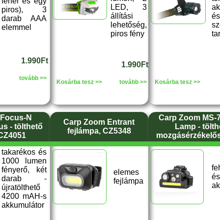
fehér és egy
LED, 3
ak
piros), 3
állítási
és
darab AAA
lehetőség,
sz
elemmel
piros fény
ta
1.990Ft
1.990Ft
tovább >>
Kosárba tesz >>
tovább >>
Kosárba tesz >>
 Focus-N
Carp Zoom MS-
Carp Zoom Entrant
 - tölthető
Lamp - tölth
fejlámpa, CZ5348
 CZ4051
mozgásérzékelős
takarékos és
1000 lumen
fe
fényerő, két
elemes
és
darab -
fejlámpa
ak
újratölthető
4200 mAH-s
akkumulátor