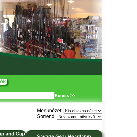
eók
Keress >>
Menünézet:
Sorrend:
ip and Cap
Savage Gear Headlamp