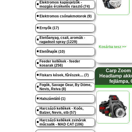
Elektromos kapásjelzők -
mozgás érzékelős riasztó (74)
Elektromos csónakmotorok (9)
Ernyők (17)
Etetőanyag, csali, aromák -
ragadozó spray (1229)
Kosárba tesz >>
Etetőhajók (10)
Feeder kellékek - feeder
kosarak (256)
Carp Zoom
Fiskars kések, fűrészek.... (7)
Headlamp akkus
fejlámpa,
Fogók, Savage Gear, By Döme,
Nevis, Reiva (8)
Halszámláló (1)
Harcsázó kellékek - Koós,
Balzer, Nevis, stb (57)
Harcsázó kellékek zsinórok
műcsalik - MAD CAT (106)