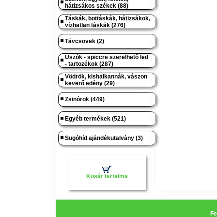
hátizsákos székek (88)
Táskák, bottáskák, hátizsákok,
vízhatlan táskák (276)
Távcsövek (2)
Úszók - spiccre szerelhető led
- tartozékok (287)
Vödrök, kishalkannák, vászon
keverő edény (29)
Zsinórok (449)
Egyéb termékek (521)
Sugóhíd ajándékutalvány (3)
Kosár tartalma
Fe