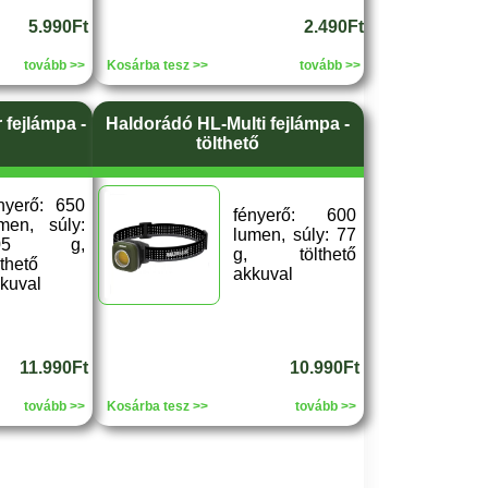
5.990Ft
2.490Ft
tovább >>
Kosárba tesz >>
tovább >>
 fejlámpa -
Haldorádó HL-Multi fejlámpa -
tölthető
nyerő: 650
fényerő: 600
men, súly:
lumen, súly: 77
05 g,
g, tölthető
lthető
akkuval
kuval
11.990Ft
10.990Ft
tovább >>
Kosárba tesz >>
tovább >>