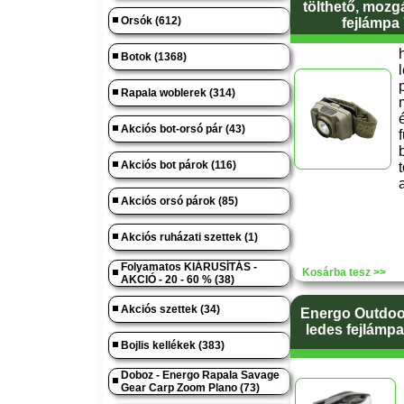
tölthető, mozg
Orsók (612)
fejlámpa
Botok (1368)
Rapala woblerek (314)
Akciós bot-orsó pár (43)
Akciós bot párok (116)
t
Akciós orsó párok (85)
Akciós ruházati szettek (1)
Folyamatos KIÁRUSÍTÁS -
Kosárba tesz >>
AKCIÓ - 20 - 60 % (38)
Akciós szettek (34)
Energo Outdoo
ledes fejlámpa
Bojlis kellékek (383)
Doboz - Energo Rapala Savage
Gear Carp Zoom Plano (73)