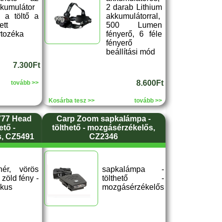
kumulátor
2 darab Lithium
 a töltő a
akkumulátorral,
ett
500 Lumen
rtozéka
fényerő, 6 féle
fényerő
beállítási mód
7.300Ft
8.600Ft
tovább >>
Kosárba tesz >>
tovább >>
777 Head
Carp Zoom sapkalámpa -
ető -
tölthető - mozgásérzékelős,
, CZ5491
CZ2346
hér, vörös
sapkalámpa -
 zöld fény -
tölthető -
kus
mozgásérzékelős