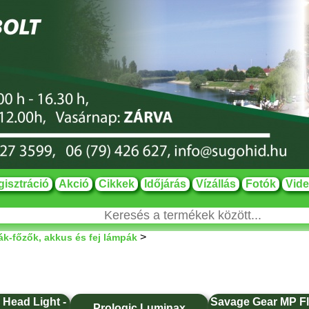
isztráció
Akció
Cikkek
Időjárás
Vízállás
Fotók
Vid
>
k-főzők, akkus és fej lámpák
 Head Light -
Savage Gear MP Fl
Prologic Luminax