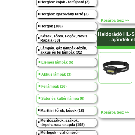
Horgász kajak - felfújható (2)
Horgász igazolvány tartó (2)
Kosárba tesz >>
Horgok (388)
Haldorádó HL-Sp
Kések, Tőrök, Fogók, Nevis,
- ajándék e
Rapala (33)
Lámpák, gáz lámpák-főzők,
akkus és fej lámpák (31)
Elemes lámpák (6)
Akkus lámpák (3)
Fejlámpák (16)
Sátor és kültéri lámpa (6)
Marttiini tőrök, kések (18)
Kosárba tesz >>
Merítőszákok, szákok,
törpeharcsa csapda (195)
Mérlegek - vízhőmérő -