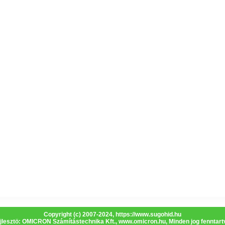
Copyright (c) 2007-2024,
https://www.sugohid.hu
jlesztö: OMICRON Számítástechnika Kft.,
www.omicron.hu
, Minden jog fenntart