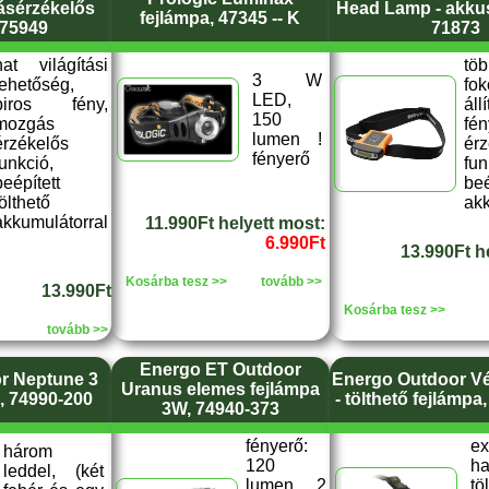
ásérzékelős
Head Lamp - akkus
fejlámpa, 47345 -- K
 75949
71873
hat világítási
tö
3 W
lehetőség,
fok
LED,
piros fény,
áll
150
mozgás
fé
lumen !
érzékelős
érz
fényerő
funkció,
fun
beépített
beé
ölthető
akk
akkumulátorral
11.990Ft helyett most:
6.990Ft
13.990Ft h
Kosárba tesz >>
tovább >>
13.990Ft
Kosárba tesz >>
tovább >>
Energo ET Outdoor
r Neptune 3
Energo Outdoor V
Uranus elemes fejlámpa
, 74990-200
- tölthető fejlámpa
3W, 74940-373
fényerő:
ex
három
120
ha
leddel, (két
lumen, 2
tö