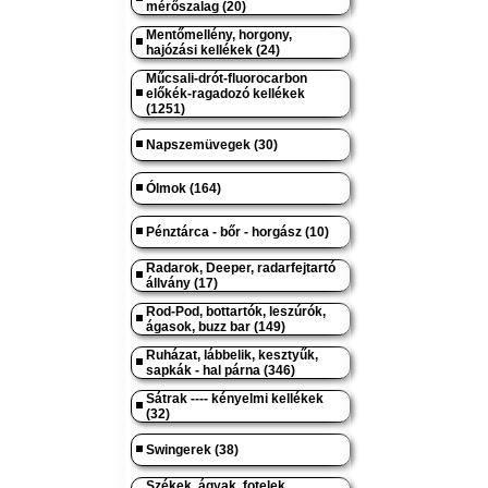
mérőszalag (20)
Mentőmellény, horgony,
hajózási kellékek (24)
Műcsali-drót-fluorocarbon
előkék-ragadozó kellékek
(1251)
Napszemüvegek (30)
Ólmok (164)
Pénztárca - bőr - horgász (10)
Radarok, Deeper, radarfejtartó
állvány (17)
Rod-Pod, bottartók, leszúrók,
ágasok, buzz bar (149)
Ruházat, lábbelik, kesztyűk,
sapkák - hal párna (346)
Sátrak ---- kényelmi kellékek
(32)
Swingerek (38)
Székek, ágyak, fotelek,