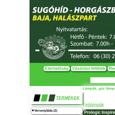
Elérhetőség
Vásárlási feltétek
Reg
Lámpák, gáz lámpá
TERMÉKEK
Fejlámpák
Versenyláda (2)
Prologic Inspire