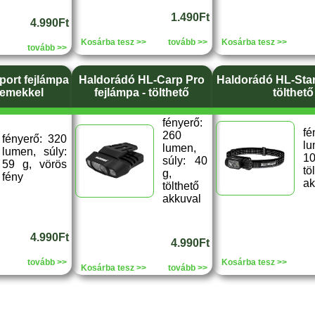
1.490Ft
4.990Ft
Kosárba tesz >>
tovább >>
Kosárba tesz >>
tovább >>
ort fejlámpa
Haldorádó HL-Carp Pro
Haldorádó HL-Star
lemekkel
fejlámpa - tölthető
tölthető
fényerő:
fé
260
fényerő: 320
lu
lumen,
lumen, súly:
1
súly: 40
59 g, vörös
tö
g,
fény
ak
tölthető
akkuval
4.990Ft
4.990Ft
tovább >>
Kosárba tesz >>
Kosárba tesz >>
tovább >>