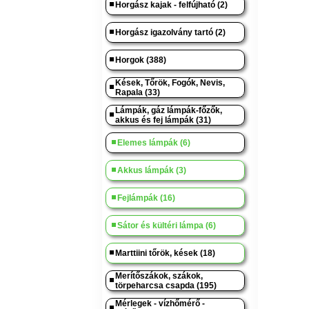
Horgász kajak - felfújható (2)
Horgász igazolvány tartó (2)
Horgok (388)
Kések, Tőrök, Fogók, Nevis,
Rapala (33)
Lámpák, gáz lámpák-főzők,
akkus és fej lámpák (31)
Elemes lámpák (6)
Akkus lámpák (3)
Fejlámpák (16)
Sátor és kültéri lámpa (6)
Marttiini tőrök, kések (18)
Merítőszákok, szákok,
törpeharcsa csapda (195)
Mérlegek - vízhőmérő -