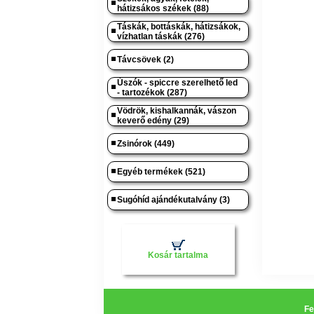
hátizsákos székek (88)
Táskák, bottáskák, hátizsákok,
vízhatlan táskák (276)
Távcsövek (2)
Úszók - spiccre szerelhető led
- tartozékok (287)
Vödrök, kishalkannák, vászon
keverő edény (29)
Zsinórok (449)
Egyéb termékek (521)
Sugóhíd ajándékutalvány (3)
Kosár tartalma
Fe