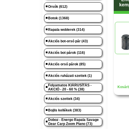
kemp
Orsók (612)
Botok (1368)
Rapala woblerek (314)
Akciós bot-orsó pár (43)
Akciós bot párok (116)
Akciós orsó párok (85)
Akciós ruházati szettek (1)
Folyamatos KIÁRUSÍTÁS -
Kosárb
AKCIÓ - 20 - 60 % (38)
Akciós szettek (34)
Bojlis kellékek (383)
Doboz - Energo Rapala Savage
Gear Carp Zoom Plano (73)