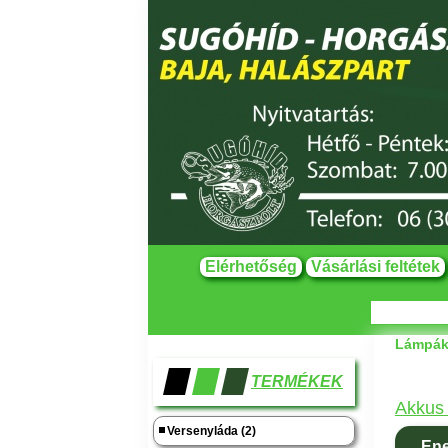
Elérhetőség
Vásárlási feltétek
Lámpák,
TERMÉKEK
Akkus
Versenyláda (2)
Ene