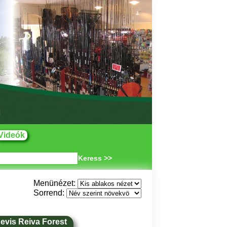
Videók
Keress >>
Menünézet:
Sorrend:
evis Reiva Forest