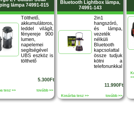
Bluetooth Lightbox lámpa,
ing lámpa 74991-015
74991-143
Tölthető,
2in1
akkumulátoros,
hangszóró,
leddel világít,
és lámpa,
fényereje 900
vezeték
lumen,
nélküli
napelemei
Bluetooth
segítségével
kapcsolattal
UBS eszköz is
össze tudjuk
tölthető
kötni a
telefonunkkal
K
>
5.300Ft
11.990Ft
a tesz >>
tovább >>
Kosárba tesz >>
tovább >>