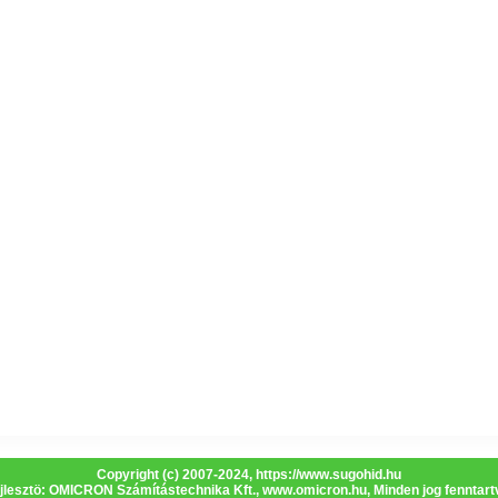
Copyright (c) 2007-2024,
https://www.sugohid.hu
jlesztö: OMICRON Számítástechnika Kft.,
www.omicron.hu
, Minden jog fenntart