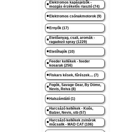
Elektromos kapásjelzők -
mozgás érzékelős riasztó (74)
Elektromos csónakmotorok (9)
Ernyők (17)
Etetőanyag, csali, aromák -
ragadozó spray (1229)
Etetőhajók (10)
Feeder kellékek - feeder
kosarak (256)
Fiskars kések, fűrészek.... (7)
Fogók, Savage Gear, By Döme,
Nevis, Reiva (8)
Halszámláló (1)
Harcsázó kellékek - Koós,
Balzer, Nevis, stb (57)
Harcsázó kellékek zsinórok
műcsalik - MAD CAT (106)