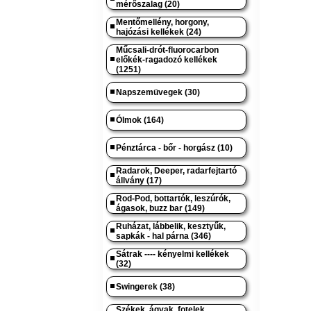
mérőszalag (20)
Mentőmellény, horgony,
hajózási kellékek (24)
Műcsali-drót-fluorocarbon
előkék-ragadozó kellékek
(1251)
Napszemüvegek (30)
Ólmok (164)
Pénztárca - bőr - horgász (10)
Radarok, Deeper, radarfejtartó
állvány (17)
Rod-Pod, bottartók, leszúrók,
ágasok, buzz bar (149)
Ruházat, lábbelik, kesztyűk,
sapkák - hal párna (346)
Sátrak ---- kényelmi kellékek
(32)
Swingerek (38)
Székek, ágyak, fotelek,