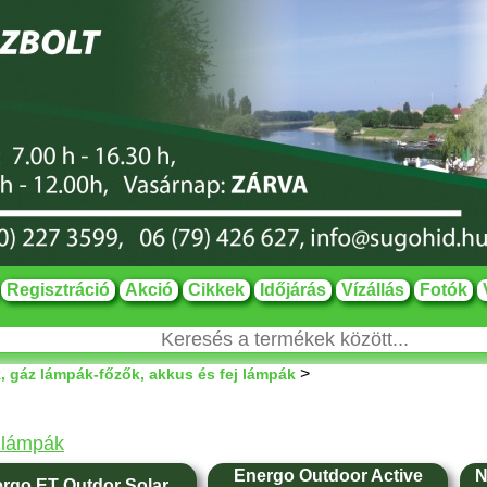
Regisztráció
Akció
Cikkek
Időjárás
Vízállás
Fotók
>
 gáz lámpák-főzők, akkus és fej lámpák
 lámpák
Energo Outdoor Active
N
rgo ET Outdor Solar