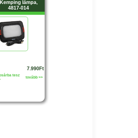
Kemping lámpa,
4817-014
7.990Ft
osárba tesz
tovább >>
>