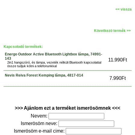
<< vissza
Következö termék >>
Kapcsolodó termékek:
Energo Outdoor Active Bluetooth Lightbox lámpa, 74991-
143
11.990Ft
2in1 hangszóró, és lámpa, vezeték nélküli Bluetooth kapcsolattal
össze tudjuk kötni a telefonunkkal
Nevis Reiva Forest Kemping lámpa, 4817-014
7.990Ft
>>> Ajánlom ezt a terméket ismerösömnek <<<
Nevem:
Ismerösöm neve:
Ismerösöm e-mail cime: