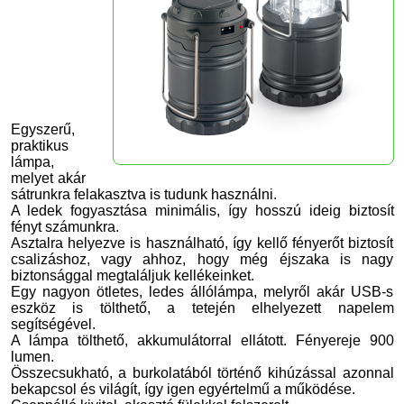
Egyszerű,
praktikus
lámpa,
melyet akár
sátrunkra felakasztva is tudunk használni.
A ledek fogyasztása minimális, így hosszú ideig biztosít
fényt számunkra.
Asztalra helyezve is használható, így kellő fényerőt biztosít
csalizáshoz, vagy ahhoz, hogy még éjszaka is nagy
biztonsággal megtaláljuk kellékeinket.
Egy nagyon ötletes, ledes állólámpa, melyről akár USB-s
eszköz is tölthető, a tetején elhelyezett napelem
segítségével.
A lámpa tölthető, akkumulátorral ellátott. Fényereje 900
lumen.
Összecsukható, a burkolatából történő kihúzással azonnal
bekapcsol és világít, így igen egyértelmű a működése.