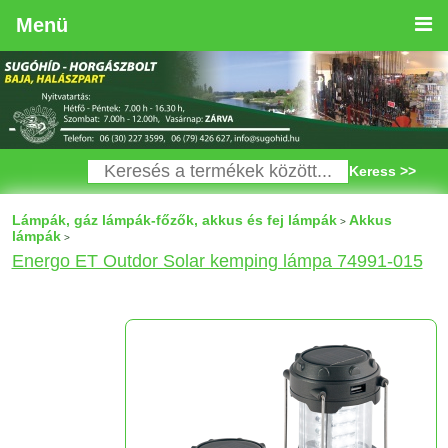
Menü
Keress >>
Lámpák, gáz lámpák-főzők, akkus és fej lámpák
Akkus
>
lámpák
>
Energo ET Outdor Solar kemping lámpa 74991-015