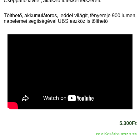
Cseppálló kivitel, akasztó fülekkel felszerelt.
Tölthető, akkumulátoros, leddel világít, fényereje 900 lumen,
napelemei segítségével UBS eszköz is tölthető
5.300Ft
>> > Kosárba tesz < <<