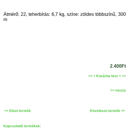
Átmérő: 22, teherbírás: 6,7 kg, színe: zöldes többszínű, 300
m
2.400Ft
>> > Kosárba tesz < <<
<< vissza
<< Elözö termék
Következö termék >>
Kapcsolodó termékek: