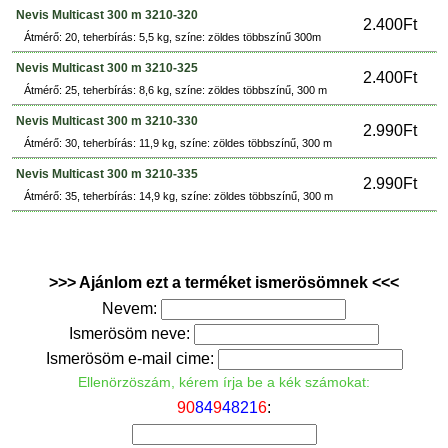
Nevis Multicast 300 m 3210-320
2.400Ft
Átmérő: 20, teherbírás: 5,5 kg, színe: zöldes többszínű 300m
Nevis Multicast 300 m 3210-325
2.400Ft
Átmérő: 25, teherbírás: 8,6 kg, színe: zöldes többszínű, 300 m
Nevis Multicast 300 m 3210-330
2.990Ft
Átmérő: 30, teherbírás: 11,9 kg, színe: zöldes többszínű, 300 m
Nevis Multicast 300 m 3210-335
2.990Ft
Átmérő: 35, teherbírás: 14,9 kg, színe: zöldes többszínű, 300 m
>>> Ajánlom ezt a terméket ismerösömnek <<<
Nevem:
Ismerösöm neve:
Ismerösöm e-mail cime:
Ellenörzöszám, kérem írja be a kék számokat:
9
0
8
4
9
4
8
2
1
6
: