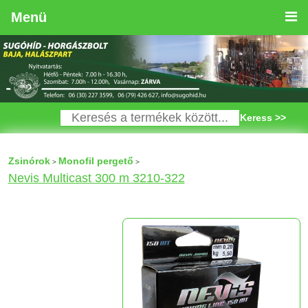
Menü
Keress >>
Zsinórok
Monofil pergető
>
>
Nevis Multicast 300 m 3210-322