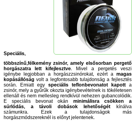
Speciális,
többszínű,félkemény zsinór, amely elsősorban pergető
horgászatra lett kifejlesztve
. Mivel a pergetés veszi
igénybe legjobban a horgászzsinórokat, ezért a
magas
kopásállóság
volt a legfontosabb tulajdonság a fejlesztés
során. Emiatt egy
speciális teflonbevonatot kapott
a
zsinór, mely a gyűrűk okozta igénybevételnek is tökéletesen
ellenáll és nem mellesleg rendkívül nehezen gubancolódik.
E speciális bevonat okán
minimálisra csökken a
súrlódás, a távoli dobások lehetőségét
kínálva
számunkra. Ezek a tulajdonságok más
horgászmódszereknél is előnyt jelentenek.