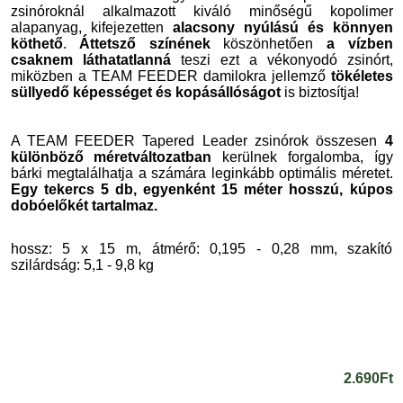
zsinóroknál alkalmazott kiváló minőségű kopolimer
alapanyag, kifejezetten
alacsony nyúlású és könnyen
köthető
.
Áttetsző színének
köszönhetően
a vízben
csaknem láthatatlanná
teszi ezt a vékonyodó zsinórt,
miközben a TEAM FEEDER damilokra jellemző
tökéletes
süllyedő képességet
és kopásállóságot
is biztosítja!
A TEAM FEEDER Tapered Leader zsinórok összesen
4
különböző méretváltozatban
kerülnek forgalomba, így
bárki megtalálhatja a számára leginkább optimális méretet.
Egy tekercs 5 db, egyenként 15 méter hosszú, kúpos
dobóelőkét tartalmaz.
hossz: 5 x 15 m, átmérő: 0,195 - 0,28 mm, szakító
szilárdság: 5,1 - 9,8 kg
2.690Ft