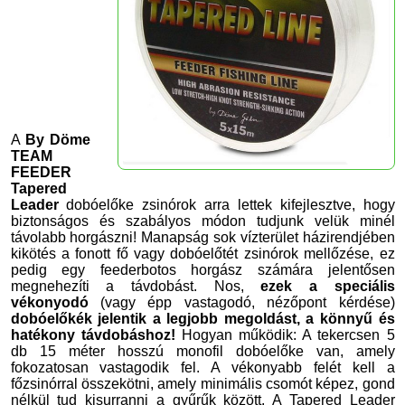
A
By Döme
TEAM
FEEDER
Tapered
Leader
dobóelőke zsinórok arra lettek kifejlesztve, hogy
biztonságos és szabályos módon tudjunk velük minél
távolabb horgászni! Manapság sok vízterület házirendjében
kikötés a fonott fő vagy dobóelőtét zsinórok mellőzése, ez
pedig egy feederbotos horgász számára jelentősen
megnehezíti a távdobást. Nos,
ezek a
speciális
vékonyodó
(vagy épp vastagodó, nézőpont kérdése)
dobóelőkék jelentik a legjobb megoldást, a könnyű és
hatékony távdobáshoz!
Hogyan működik: A tekercsen 5
db 15 méter hosszú monofil dobóelőke van, amely
fokozatosan vastagodik fel. A vékonyabb felét kell a
főzsinórral összekötni, amely minimális csomót képez, gond
nélkül tud kisurranni a gyűrűk között. A Tapered Leader