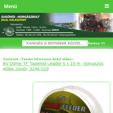
Menü
Keress >>
Zsinórok
Feeder kónuszos dobó előke
>
>
By Döme TF Tapered Leader 5 x 15 m - kónuszos
előke zsinór, 3246-019