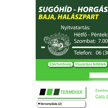
Elérhetőség
Vásárlási feltétek
Zsinór
TERMÉKEK
Carp 
Versenyláda (2)