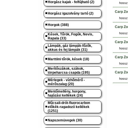
Horgász kajak - felfújható (2)
hossz:
Carp Zo
Horgász igazolvány tartó (2)
hossz:
Horgok (388)
Carp Zo
hossz:
Kések, Tőrök, Fogók, Nevis,
Rapala (33)
Carp Zo
Lámpák, gáz lámpák-főzők,
hossz:
akkus és fej lámpák (31)
Carp Zo
Marttiini tőrök, kések (18)
hossz:
Merítőszákok, szákok,
Carp Zo
törpeharcsa csapda (195)
hossz:
Mérlegek - vízhőmérő -
mérőszalag (20)
Mentőmellény, horgony,
hajózási kellékek (24)
Műcsali-drót-fluorocarbon
előkék-ragadozó kellékek
(1251)
Napszemüvegek (30)