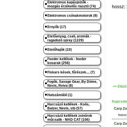
Elektromos kapásjelzők -
mozgás érzékelős riasztó (74)
hossz: 
Elektromos csónakmotorok (9)
Ernyők (17)
Etetőanyag, csali, aromák -
ragadozó spray (1229)
Etetőhajók (10)
Feeder kellékek - feeder
kosarak (256)
Fiskars kések, fűrészek.... (7)
Fogók, Savage Gear, By Döme,
Nevis, Reiva (8)
<< Elözö
Halszámláló (1)
Kapcsolo
Harcsázó kellékek - Koós,
Balzer, Nevis, stb (57)
Carp Zo
hossz:
Harcsázó kellékek zsinórok
műcsalik - MAD CAT (106)
Carp Zo