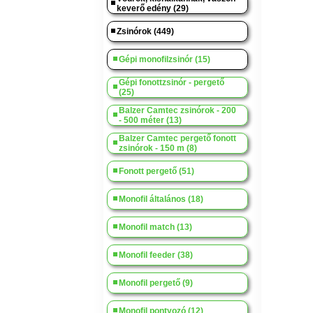
keverő edény (29)
Zsinórok (449)
Gépi monofilzsinór (15)
Gépi fonottzsinór - pergető
(25)
Balzer Camtec zsinórok - 200
- 500 méter (13)
Balzer Camtec pergető fonott
zsinórok - 150 m (8)
Fonott pergető (51)
Monofil általános (18)
Monofil match (13)
Monofil feeder (38)
Monofil pergető (9)
Monofil pontyozó (12)