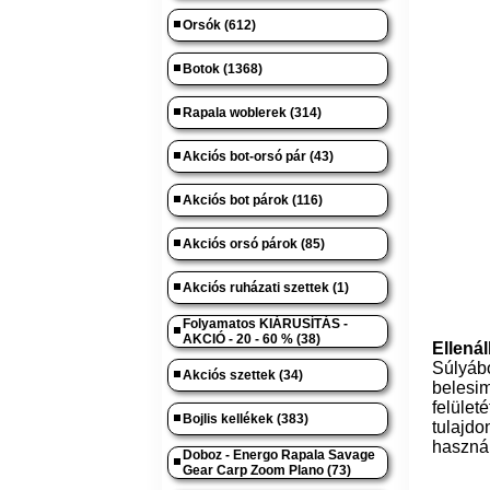
Orsók (612)
Botok (1368)
Rapala woblerek (314)
Akciós bot-orsó pár (43)
Akciós bot párok (116)
Akciós orsó párok (85)
Akciós ruházati szettek (1)
Folyamatos KIÁRUSÍTÁS -
AKCIÓ - 20 - 60 % (38)
Ellená
Súlyá
Akciós szettek (34)
belesim
felület
Bojlis kellékek (383)
tulajdo
haszná
Doboz - Energo Rapala Savage
Gear Carp Zoom Plano (73)