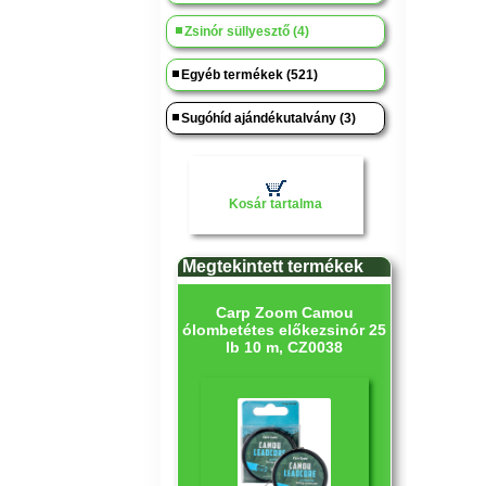
Zsinór süllyesztő (4)
Egyéb termékek (521)
Sugóhíd ajándékutalvány (3)
Kosár tartalma
Megtekintett termékek
Carp Zoom Camou
ólombetétes előkezsinór 25
lb 10 m, CZ0038