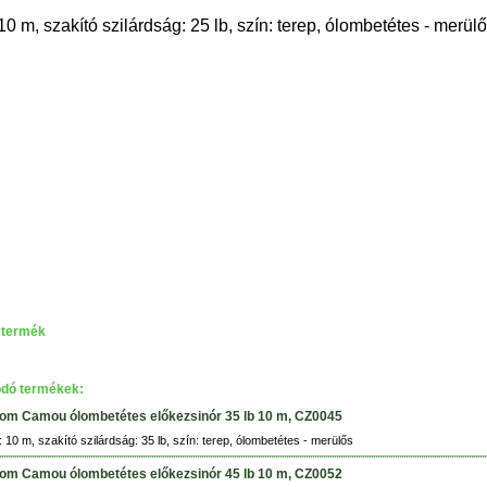
10 m, szakító szilárdság: 25 lb, szín: terep, ólombetétes - merül
 termék
dó termékek:
om Camou ólombetétes előkezsinór 35 lb 10 m, CZ0045
 10 m, szakító szilárdság: 35 lb, szín: terep, ólombetétes - merülős
om Camou ólombetétes előkezsinór 45 lb 10 m, CZ0052