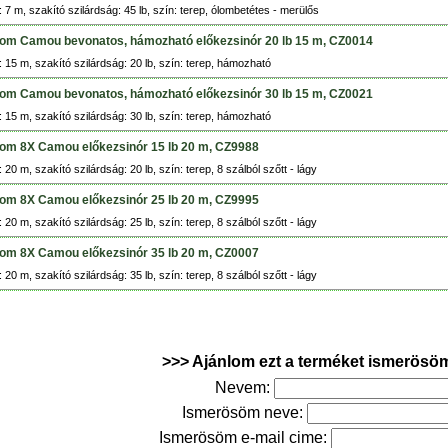
 7 m, szakító szilárdság: 45 lb, szín: terep, ólombetétes - merülős
om Camou bevonatos, hámozható előkezsinór 20 lb 15 m, CZ0014
 15 m, szakító szilárdság: 20 lb, szín: terep, hámozható
om Camou bevonatos, hámozható előkezsinór 30 lb 15 m, CZ0021
 15 m, szakító szilárdság: 30 lb, szín: terep, hámozható
om 8X Camou előkezsinór 15 lb 20 m, CZ9988
 20 m, szakító szilárdság: 20 lb, szín: terep, 8 szálból szőtt - lágy
om 8X Camou előkezsinór 25 lb 20 m, CZ9995
 20 m, szakító szilárdság: 25 lb, szín: terep, 8 szálból szőtt - lágy
om 8X Camou előkezsinór 35 lb 20 m, CZ0007
 20 m, szakító szilárdság: 35 lb, szín: terep, 8 szálból szőtt - lágy
>>> Ajánlom ezt a terméket ismerösö
Nevem:
Ismerösöm neve:
Ismerösöm e-mail cime: