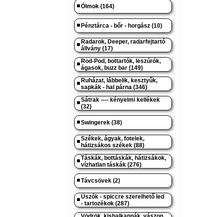
Ólmok (164)
Pénztárca - bőr - horgász (10)
Radarok, Deeper, radarfejtartó
állvány (17)
Rod-Pod, bottartók, leszúrók,
ágasok, buzz bar (149)
Ruházat, lábbelik, kesztyűk,
sapkák - hal párna (346)
Sátrak ---- kényelmi kellékek
(32)
Swingerek (38)
Székek, ágyak, fotelek,
hátizsákos székek (88)
Táskák, bottáskák, hátizsákok,
vízhatlan táskák (276)
Távcsövek (2)
Úszók - spiccre szerelhető led
- tartozékok (287)
Vödrök, kishalkannák, vászon