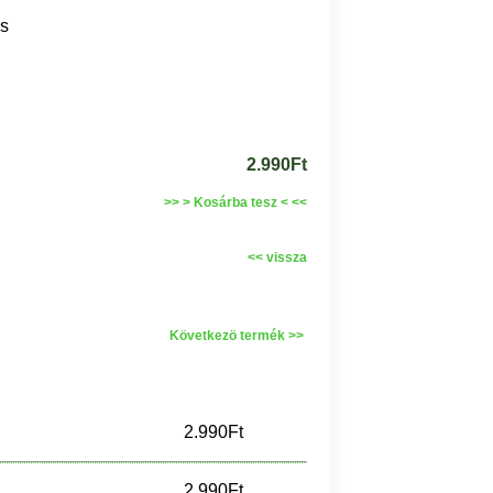
ős
2.990Ft
>> > Kosárba tesz < <<
<< vissza
Következö termék >>
2.990Ft
2.990Ft