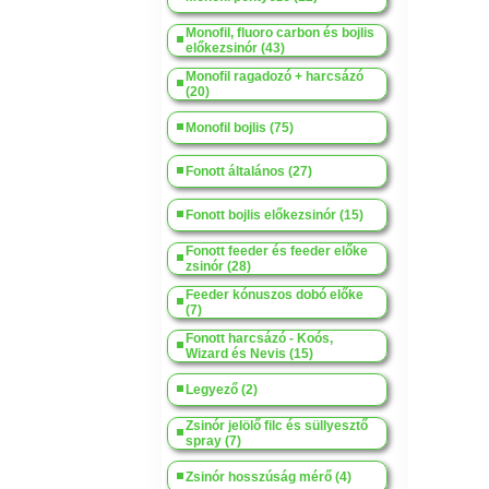
Monofil, fluoro carbon és bojlis
előkezsinór (43)
Monofil ragadozó + harcsázó
(20)
Monofil bojlis (75)
Fonott általános (27)
Fonott bojlis előkezsinór (15)
Fonott feeder és feeder előke
zsinór (28)
Feeder kónuszos dobó előke
(7)
Fonott harcsázó - Koós,
Wizard és Nevis (15)
Legyező (2)
Zsinór jelölő filc és süllyesztő
spray (7)
Zsinór hosszúság mérő (4)