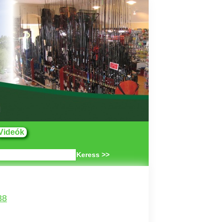
Videók
Keress >>
38