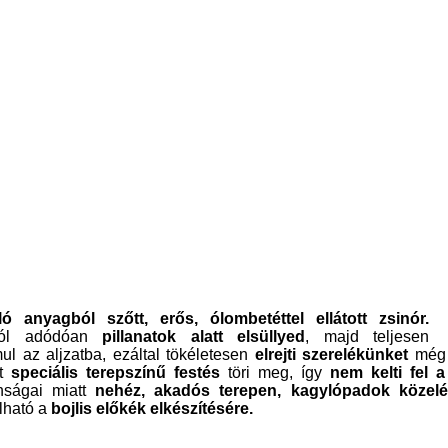
lló anyagból szőtt, erős, ólombetéttel ellátott zsinór.
ból adódóan
pillanatok alatt elsüllyed
, majd teljesen
ul az aljzatba, ezáltal tökéletesen
elrejti szerelékünket
még
ét
speciális terepszínű festés
töri meg, így
nem kelti fel 
nságai miatt
nehéz, akadós terepen, kagylópadok közelé
lható a
bojlis előkék elkészítésére.