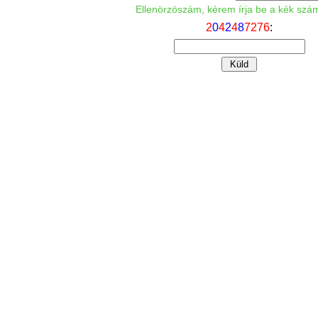
Ellenörzöszám, kérem írja be a kék szá
2
0
4
2
4
8
7
2
7
6
: