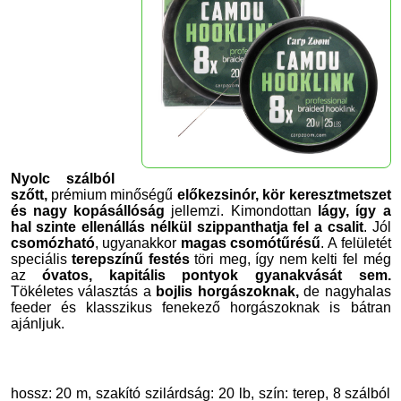
Nyolc szálból
szőtt,
prémium minőségű
előkezsinór, kör keresztmetszet
és nagy kopásállóság
jellemzi. Kimondottan
lágy, így a
hal szinte ellenállás nélkül szippanthatja fel a csalit
. Jól
csomózható
, ugyanakkor
magas csomótűrésű
. A felületét
speciális
terepszínű festés
töri meg, így nem kelti fel még
az
óvatos, kapitális
pontyok gyanakvását sem.
Tökéletes választás a
bojlis horgászoknak,
de nagyhalas
feeder és klasszikus fenekező horgászoknak is bátran
ajánljuk.
hossz: 20 m, szakító szilárdság: 20 lb, szín: terep, 8 szálból