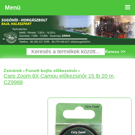
Menü
Keress >>
Zsinórok
Fonott bojlis előkezsinór
>
>
Carp Zoom 8X Camou előkezsinór 15 lb 20 m,
CZ9988