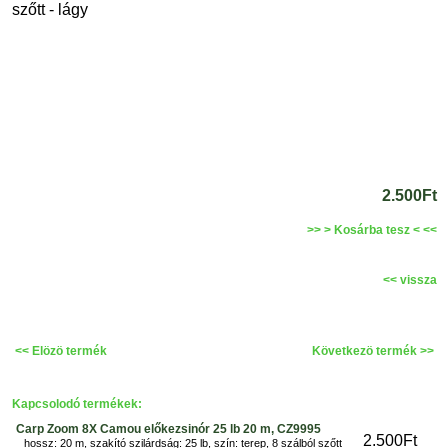
szőtt - lágy
2.500Ft
>> > Kosárba tesz < <<
<< vissza
<< Elözö termék
Következö termék >>
Kapcsolodó termékek:
Carp Zoom 8X Camou előkezsinór 25 lb 20 m, CZ9995
2.500Ft
hossz: 20 m, szakító szilárdság: 25 lb, szín: terep, 8 szálból szőtt