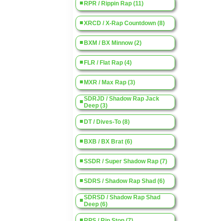
RPR / Rippin Rap (11)
XRCD / X-Rap Countdown (8)
BXM / BX Minnow (2)
FLR / Flat Rap (4)
MXR / Max Rap (3)
SDRJD / Shadow Rap Jack
Deep (3)
DT / Dives-To (8)
BXB / BX Brat (6)
SSDR / Super Shadow Rap (7)
SDRS / Shadow Rap Shad (6)
SDRSD / Shadow Rap Shad
Deep (6)
RPS / Rip Stop (7)