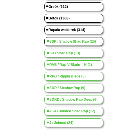
Orsók (612)
Botok (1368)
Rapala woblerek (314)
SSR / Shallow Shad Rap (25)
SR / Shad Rap (13)
RVB / Rap-V Blade -- K (1)
RPB / Rippin Blade (5)
SDR / Shadow Rap (9)
SDRD / Shadow Rap Deep (6)
JSR / Jointed Shad Rap (12)
J / Jointed (24)