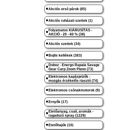
Akciós orsó párok (85)
Akciós ruházati szettek (1)
Folyamatos KIÁRUSÍTÁS -
AKCIÓ - 20 - 60 % (38)
Akciós szettek (34)
Bojlis kellékek (383)
Doboz - Energo Rapala Savage
Gear Carp Zoom Plano (73)
Elektromos kapásjelzők -
mozgás érzékelős riasztó (74)
Elektromos csónakmotorok (9)
Ernyők (17)
Etetőanyag, csali, aromák -
ragadozó spray (1229)
Etetőhajók (10)