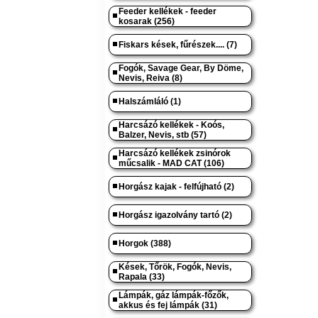
Feeder kellékek - feeder
kosarak (256)
Fiskars kések, fűrészek.... (7)
Fogók, Savage Gear, By Döme,
Nevis, Reiva (8)
Halszámláló (1)
Harcsázó kellékek - Koós,
Balzer, Nevis, stb (57)
Harcsázó kellékek zsinórok
műcsalik - MAD CAT (106)
Horgász kajak - felfújható (2)
Horgász igazolvány tartó (2)
Horgok (388)
Kések, Tőrök, Fogók, Nevis,
Rapala (33)
Lámpák, gáz lámpák-főzők,
akkus és fej lámpák (31)