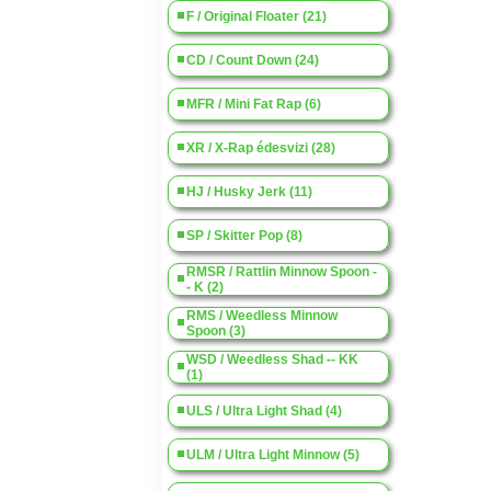
F / Original Floater (21)
CD / Count Down (24)
MFR / Mini Fat Rap (6)
XR / X-Rap édesvizi (28)
HJ / Husky Jerk (11)
SP / Skitter Pop (8)
RMSR / Rattlin Minnow Spoon -
- K (2)
RMS / Weedless Minnow
Spoon (3)
WSD / Weedless Shad -- KK
(1)
ULS / Ultra Light Shad (4)
ULM / Ultra Light Minnow (5)