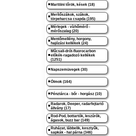
Marttiini tőrök, kések (18)
Merítőszákok, szákok,
törpeharcsa csapda (195)
Mérlegek - vízhőmérő -
mérőszalag (20)
Mentőmellény, horgony,
hajózási kellékek (24)
Műcsali-drót-fluorocarbon
előkék-ragadozó kellékek
(1251)
Napszemüvegek (30)
Ólmok (164)
Pénztárca - bőr - horgász (10)
Radarok, Deeper, radarfejtartó
állvány (17)
Rod-Pod, bottartók, leszúrók,
ágasok, buzz bar (149)
Ruházat, lábbelik, kesztyűk,
sapkák - hal párna (346)