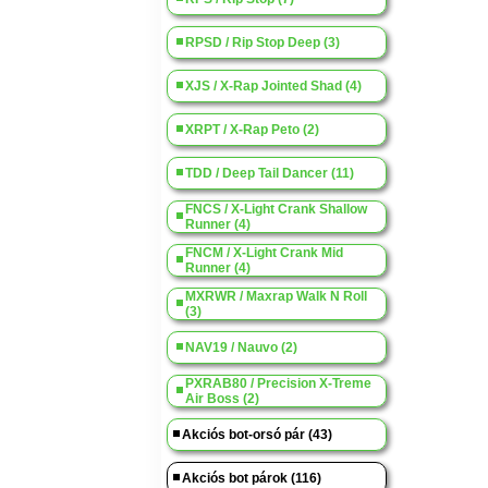
RPSD / Rip Stop Deep (3)
XJS / X-Rap Jointed Shad (4)
XRPT / X-Rap Peto (2)
TDD / Deep Tail Dancer (11)
FNCS / X-Light Crank Shallow
Runner (4)
FNCM / X-Light Crank Mid
Runner (4)
MXRWR / Maxrap Walk N Roll
(3)
NAV19 / Nauvo (2)
PXRAB80 / Precision X-Treme
Air Boss (2)
Akciós bot-orsó pár (43)
Akciós bot párok (116)