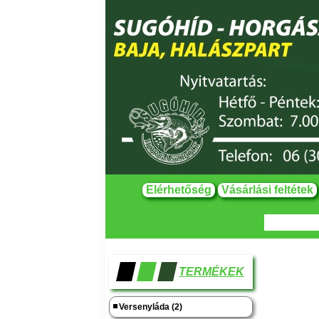
Elérhetőség
Vásárlási feltétek
TERMÉKEK
Versenyláda (2)