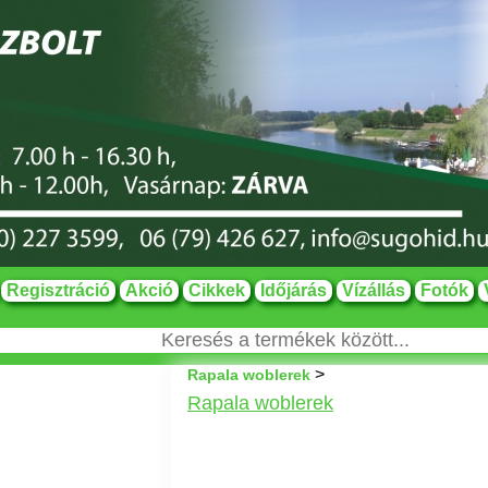
Regisztráció
Akció
Cikkek
Időjárás
Vízállás
Fotók
>
Rapala woblerek
Rapala woblerek