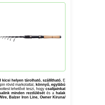
 kicsi helyen tárolható, szállítható.
E
in rövid markolattal,
könnyű, egylábú
ottest lehetővé teszi, hogy
csalijainkat
salink minden rezdülését
és a
halak
Wire, Balzer Iron Line, Owner Kiruna/