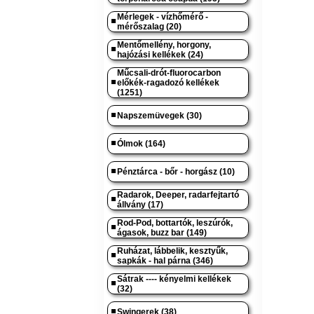
Mérlegek - vízhőmérő -
mérőszalag (20)
Mentőmellény, horgony,
hajózási kellékek (24)
Műcsali-drót-fluorocarbon
előkék-ragadozó kellékek
(1251)
Napszemüvegek (30)
Ólmok (164)
Pénztárca - bőr - horgász (10)
Radarok, Deeper, radarfejtartó
állvány (17)
Rod-Pod, bottartók, leszúrók,
ágasok, buzz bar (149)
Ruházat, lábbelik, kesztyűk,
sapkák - hal párna (346)
Sátrak ---- kényelmi kellékek
(32)
Swingerek (38)