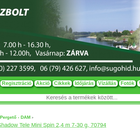
Regisztráció
Akció
Cikkek
Időjárás
Vízállás
Fotók
Pergető - DAM
>
adow Tele Mini Spin 2,4 m 7-30 g, 70794