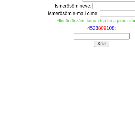
Ismerösöm neve:
Ismerösöm e-mail cime:
Ellenörzöszám, kérem írja be a piros sz
4
5
2
3
8
0
9
1
0
8
: