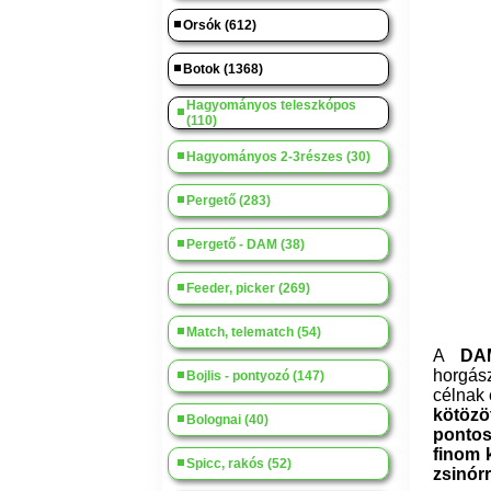
Orsók (612)
Botok (1368)
Hagyományos teleszkópos
(110)
Hagyományos 2-3részes (30)
Pergető (283)
Pergető - DAM (38)
Feeder, picker (269)
Match, telematch (54)
A
DAM
horgás
Bojlis - pontyozó (147)
célnak 
kötözö
Bolognai (40)
ponto
finom 
Spicc, rakós (52)
zsinór