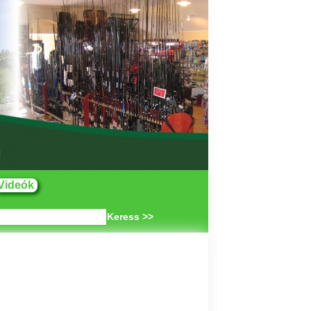
Videók
Keress >>