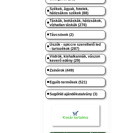
Székek, ágyak, fotelek,
hátizsákos székek (88)
Táskák, bottáskák, hátizsákok,
vízhatlan táskák (276)
Távcsövek (2)
Úszók - spiccre szerelhető led
- tartozékok (287)
Vödrök, kishalkannák, vászon
keverő edény (29)
Zsinórok (449)
Egyéb termékek (521)
Sugóhíd ajándékutalvány (3)
Kosár tartalma