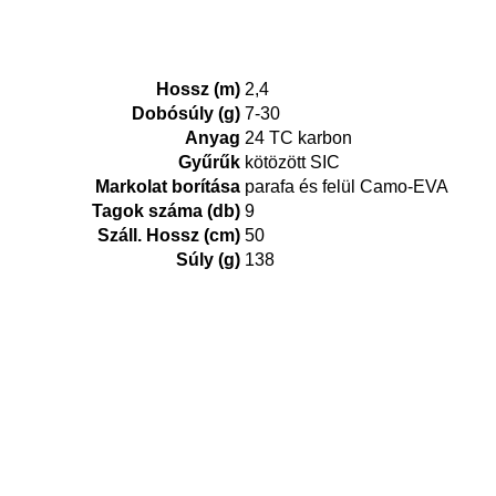
Hossz (m)
2,4
Dobósúly (g)
7-30
Anyag
24 TC karbon
Gyűrűk
kötözött SIC
Markolat borítása
parafa és felül Camo-EVA
Tagok száma (db)
9
Száll. Hossz (cm)
50
Súly (g)
138