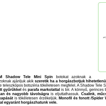
 Shadow Tele Mini Spin
botokat azoknak a
zoknak ajánljuk akik
szeretik ha a horgászbotjuk hihetetlenül
e teleszkópos botszéria tökéletesen megfelel.
A Shadow Tele Sp
tt gyűrűkkel
és
parafa markolattal
is bír.
A könnyű, gerinces b
san és nagyobb távolságra
is eljuttathassuk.
Csalink, műc
kapását
is tökéletesen érzékeljük.
Monofil és fonott /Spider 
ral egyaránt horgászhatunk vele.