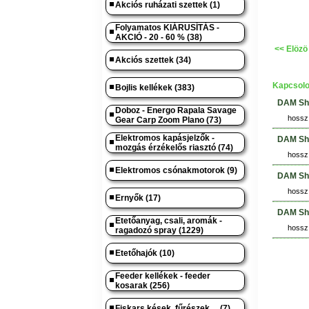
Akciós ruházati szettek (1)
Folyamatos KIÁRUSÍTÁS -
AKCIÓ - 20 - 60 % (38)
<< Elözö
Akciós szettek (34)
Kapcsolo
Bojlis kellékek (383)
DAM Sha
Doboz - Energo Rapala Savage
hossz:
Gear Carp Zoom Plano (73)
Elektromos kapásjelzők -
DAM Sha
mozgás érzékelős riasztó (74)
hossz:
Elektromos csónakmotorok (9)
DAM Sha
hossz:
Ernyők (17)
DAM Sha
Etetőanyag, csali, aromák -
hossz:
ragadozó spray (1229)
Etetőhajók (10)
Feeder kellékek - feeder
kosarak (256)
Fiskars kések, fűrészek.... (7)