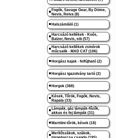
Fogók, Savage Gear, By Döme,
Nevis, Reiva (8)
Halszámláló (1)
Harcsázó kellékek - Koós,
Balzer, Nevis, stb (57)
Harcsázó kellékek zsinórok
műcsalik - MAD CAT (106)
Horgász kajak - felfújható (2)
Horgász igazolvány tartó (2)
Horgok (388)
Kések, Tőrök, Fogók, Nevis,
Rapala (33)
Lámpák, gáz lámpák-főzők,
akkus és fej lámpák (31)
Marttiini tőrök, kések (18)
Merítőszákok, szákok,
törpeharcsa csapda (195)