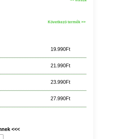
<< vissza
Következö termék >>
19.990Ft
21.990Ft
23.990Ft
27.990Ft
mnek <<<