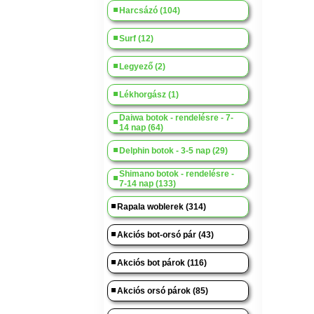
Harcsázó (104)
Surf (12)
Legyező (2)
Lékhorgász (1)
Daiwa botok - rendelésre - 7-
14 nap (64)
Delphin botok - 3-5 nap (29)
Shimano botok - rendelésre -
7-14 nap (133)
Rapala woblerek (314)
Akciós bot-orsó pár (43)
Akciós bot párok (116)
Akciós orsó párok (85)