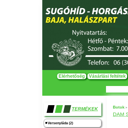
Elérhetőség
Vásárlási feltétek
Botok
>
TERMÉKEK
DAM Sh
Versenyláda (2)