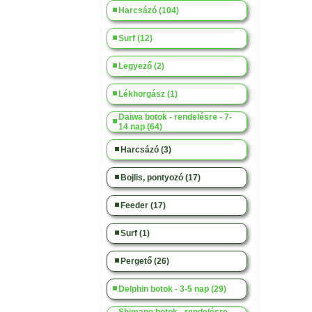
Harcsázó (104)
Surf (12)
Legyező (2)
Lékhorgász (1)
Daiwa botok - rendelésre - 7-
14 nap (64)
Harcsázó (3)
Bojlis, pontyozó (17)
Feeder (17)
Surf (1)
Pergető (26)
Delphin botok - 3-5 nap (29)