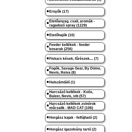
Ernyők (17)
Etetőanyag, csali, aromák -
ragadozó spray (1229)
Etetőhajók (10)
Feeder kellékek - feeder
kosarak (256)
Fiskars kések, fűrészek.... (7)
Fogók, Savage Gear, By Döme,
Nevis, Reiva (8)
Halszámláló (1)
Harcsázó kellékek - Koós,
Balzer, Nevis, stb (57)
Harcsázó kellékek zsinórok
műcsalik - MAD CAT (106)
Horgász kajak - felfújható (2)
Horgász igazolvány tartó (2)