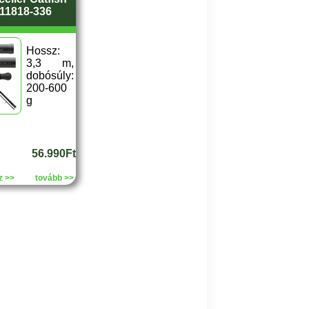
 11818-336
Hossz:
3,3 m,
dobósúly:
200-600
g
56.990Ft
z >>
tovább >>