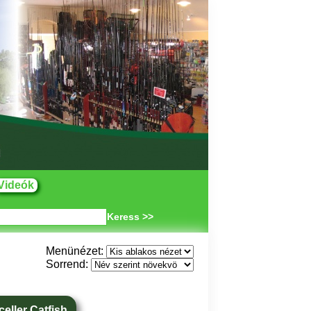
Videók
Keress >>
Menünézet:
Sorrend:
eller Catfish