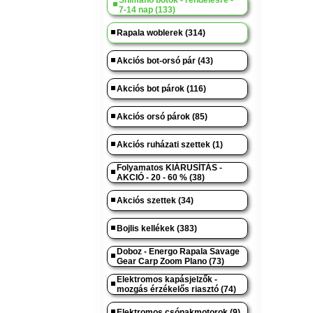
Shimano botok - rendelésre -
7-14 nap (133)
Rapala woblerek (314)
Akciós bot-orsó pár (43)
Akciós bot párok (116)
Akciós orsó párok (85)
Akciós ruházati szettek (1)
Folyamatos KIÁRUSÍTÁS -
AKCIÓ - 20 - 60 % (38)
Akciós szettek (34)
Bojlis kellékek (383)
Doboz - Energo Rapala Savage
Gear Carp Zoom Plano (73)
Elektromos kapásjelzők -
mozgás érzékelős riasztó (74)
Elektromos csónakmotorok (9)