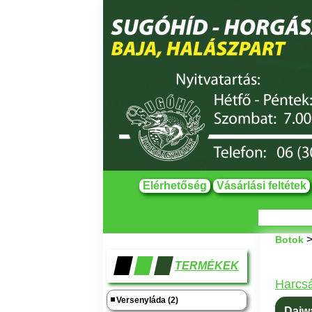
Elérhetőség
Vásárlási feltétek
Botok
TERMÉKEK
Harcs
Versenyláda (2)
Daiwa