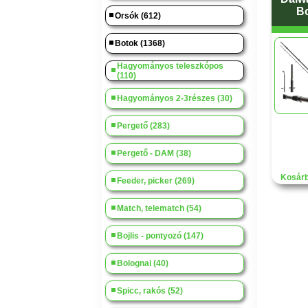
Bo
Orsók (612)
Botok (1368)
Hagyományos teleszkópos
(110)
Hagyományos 2-3részes (30)
Pergető (283)
Pergető - DAM (38)
Kosárb
Feeder, picker (269)
Match, telematch (54)
Bojlis - pontyozó (147)
Bolognai (40)
Spicc, rakós (52)