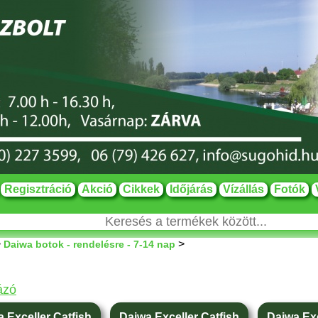
Regisztráció
Akció
Cikkek
Időjárás
Vízállás
Fotók
>
>
Daiwa botok - rendelésre - 7-14 nap
ázó
 Exceller Catfish
Daiwa Exceller Catfish
Daiwa Exc