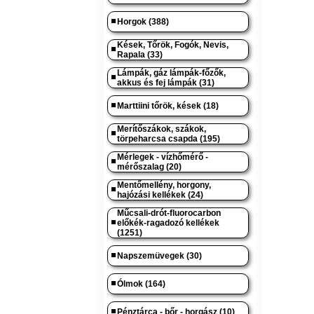
Horgok (388)
Kések, Tőrök, Fogók, Nevis,
Rapala (33)
Lámpák, gáz lámpák-főzők,
akkus és fej lámpák (31)
Marttiini tőrök, kések (18)
Merítőszákok, szákok,
törpeharcsa csapda (195)
Mérlegek - vízhőmérő -
mérőszalag (20)
Mentőmellény, horgony,
hajózási kellékek (24)
Műcsali-drót-fluorocarbon
előkék-ragadozó kellékek
(1251)
Napszemüvegek (30)
Ólmok (164)
Pénztárca - bőr - horgász (10)