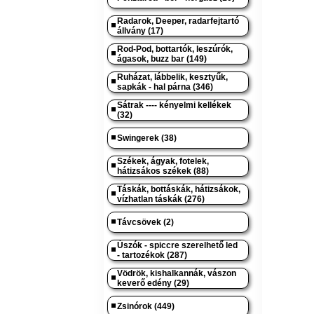
Radarok, Deeper, radarfejtartó
állvány (17)
Rod-Pod, bottartók, leszúrók,
ágasok, buzz bar (149)
Ruházat, lábbelik, kesztyűk,
sapkák - hal párna (346)
Sátrak ---- kényelmi kellékek
(32)
Swingerek (38)
Székek, ágyak, fotelek,
hátizsákos székek (88)
Táskák, bottáskák, hátizsákok,
vízhatlan táskák (276)
Távcsövek (2)
Úszók - spiccre szerelhető led
- tartozékok (287)
Vödrök, kishalkannák, vászon
keverő edény (29)
Zsinórok (449)