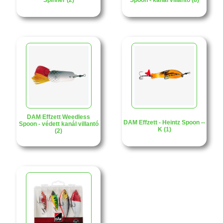
Spinner (2)
Spoon - kanál villantó (8)
DAM Effzett Weedless
DAM Effzett - Heintz Spoon --
Spoon - védett kanál villantó
K (1)
(2)