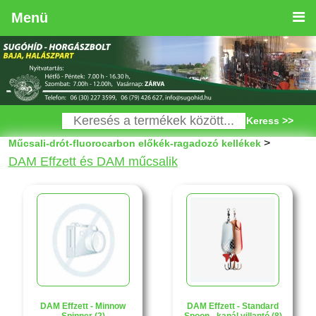
Menü
Keress >>
>
Műcsali-drót-fluorocarbon előkék-ragadozó kellékek
DAM Effzett és DAM műcsalik
DAM Effzett - Minnow
DAM Effzett - Standard