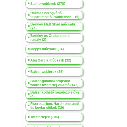
Salmo woblerek (278)
Hármas horogvédő -
felpattintható - woblerhez.... (5)
Berkley Flatt Shad műcsalik
(24)
Berkley és Cralusso mű
nadály (2)
Mepps műcsalik (94)
Abu Garcia műcsalik (32)
Balzer woblerek (25)
Balzer-gumihal dropshot
wobler twisterfej villantó (143)
Balzer köthető ragadozó előke
(4)
Fluorocarbon, Hardmono, acél
és kevlar előkék (39)
Twisterfejek (106)