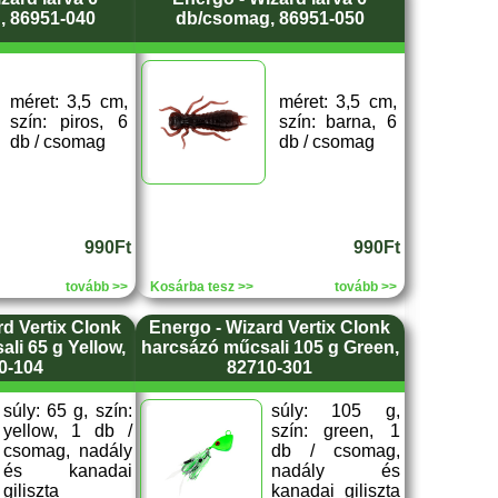
, 86951-040
db/csomag, 86951-050
méret: 3,5 cm,
méret: 3,5 cm,
szín: piros, 6
szín: barna, 6
db / csomag
db / csomag
990Ft
990Ft
tovább >>
Kosárba tesz >>
tovább >>
rd Vertix Clonk
Energo - Wizard Vertix Clonk
li 65 g Yellow,
harcsázó műcsali 105 g Green,
0-104
82710-301
súly: 65 g, szín:
súly: 105 g,
yellow, 1 db /
szín: green, 1
csomag, nadály
db / csomag,
és kanadai
nadály és
giliszta
kanadai giliszta