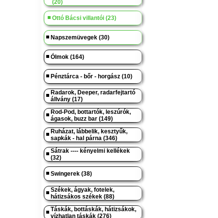
(20)
Ottó Bácsi villantói (23)
Napszemüvegek (30)
Ólmok (164)
Pénztárca - bőr - horgász (10)
Radarok, Deeper, radarfejtartó
állvány (17)
Rod-Pod, bottartók, leszúrók,
ágasok, buzz bar (149)
Ruházat, lábbelik, kesztyűk,
sapkák - hal párna (346)
Sátrak ---- kényelmi kellékek
(32)
Swingerek (38)
Székek, ágyak, fotelek,
hátizsákos székek (88)
Táskák, bottáskák, hátizsákok,
vízhatlan táskák (276)