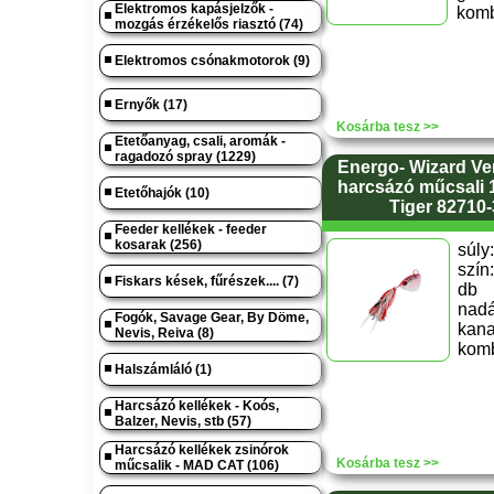
Elektromos kapásjelzők -
komb
mozgás érzékelős riasztó (74)
Elektromos csónakmotorok (9)
Ernyők (17)
Kosárba tesz >>
Etetőanyag, csali, aromák -
ragadozó spray (1229)
Energo- Wizard Ver
harcsázó műcsali 
Etetőhajók (10)
Tiger 82710
Feeder kellékek - feeder
kosarak (256)
súl
szín:
Fiskars kések, fűrészek.... (7)
db 
na
Fogók, Savage Gear, By Döme,
kana
Nevis, Reiva (8)
komb
Halszámláló (1)
Harcsázó kellékek - Koós,
Balzer, Nevis, stb (57)
Harcsázó kellékek zsinórok
Kosárba tesz >>
műcsalik - MAD CAT (106)