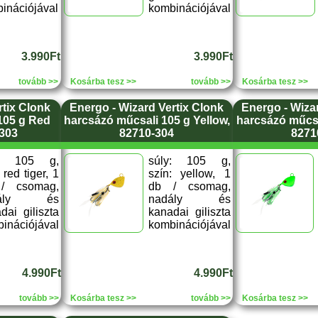
inációjával
kombinációjával
3.990Ft
3.990Ft
tovább >>
Kosárba tesz >>
tovább >>
Kosárba tesz >>
tix Clonk
Energo - Wizard Vertix Clonk
Energo - Wiza
105 g Red
harcsázó műcsali 105 g Yellow,
harcsázó műcsa
-303
82710-304
8271
y: 105 g,
súly: 105 g,
 red tiger, 1
szín: yellow, 1
/ csomag,
db / csomag,
dály és
nadály és
dai giliszta
kanadai giliszta
inációjával
kombinációjával
4.990Ft
4.990Ft
tovább >>
Kosárba tesz >>
tovább >>
Kosárba tesz >>