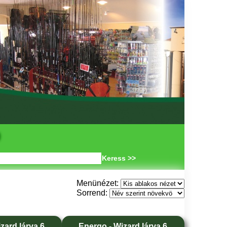
Keress >>
Menünézet:
Sorrend:
zard lárva 6
Energo - Wizard lárva 6