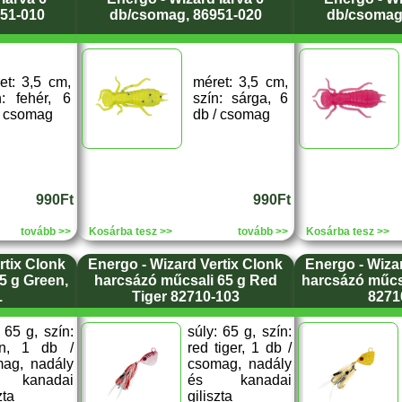
51-010
db/csomag, 86951-020
db/csomag
et: 3,5 cm,
méret: 3,5 cm,
n: fehér, 6
szín: sárga, 6
/ csomag
db / csomag
990Ft
990Ft
tovább >>
Kosárba tesz >>
tovább >>
Kosárba tesz >>
rtix Clonk
Energo - Wizard Vertix Clonk
Energo - Wiza
5 g Green,
harcsázó műcsali 65 g Red
harcsázó műcsa
1
Tiger 82710-103
8271
 65 g, szín:
súly: 65 g, szín:
en, 1 db /
red tiger, 1 db /
ag, nadály
csomag, nadály
 kanadai
és kanadai
zta
giliszta