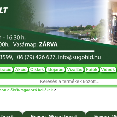
tráció
Akció
Cikkek
Időjárás
Vízállás
Fotók
Videók
>
rbon előkék-ragadozó kellékek
lárva 6
Energo - Wizard lárva 6
Energo - Wi