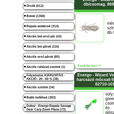
db/csomag, 869
Orsók (612)
Botok (1368)
mér
Rapala woblerek (314)
szí
db 
Akciós bot-orsó pár (43)
Akciós bot párok (116)
Akciós orsó párok (85)
Kosárba tesz >>
Akciós ruházati szettek (1)
Energo - Wizard Ve
Folyamatos KIÁRUSÍTÁS -
AKCIÓ - 20 - 60 % (38)
harcsázó műcsali 6
82710-10
Akciós szettek (34)
súly:
Bojlis kellékek (383)
gre
csom
Doboz - Energo Rapala Savage
és
Gear Carp Zoom Plano (73)
gilis