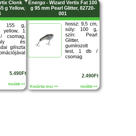
rtix Clonk
Energo - Wizard Vertix Fat 100
5 g Yellow,
g 95 mm Pearl Glitter, 82720-
4
001
hossz: 9,5 cm,
y: 155 g,
súly: 100 g,
: yellow, 1
szín: Pearl
/ csomag,
Glitter,
dály és
gumírozott
dai giliszta
test, 1 db /
inációjával
csomag
5.490Ft
2.490Ft
tovább >>
Kosárba tesz >>
tovább >>