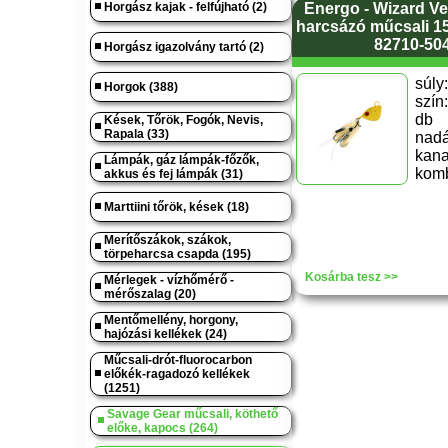
Horgász kajak - felfújható (2)
Energo - Wizard Ve
harcsázó műcsali 15
82710-50
Horgász igazolvány tartó (2)
súl
Horgok (388)
szín
db 
Kések, Tőrök, Fogók, Nevis,
Rapala (33)
na
kana
Lámpák, gáz lámpák-főzők,
komb
akkus és fej lámpák (31)
Marttiini tőrök, kések (18)
Merítőszákok, szákok,
törpeharcsa csapda (195)
Kosárba tesz >>
Mérlegek - vízhőmérő -
mérőszalag (20)
Mentőmellény, horgony,
hajózási kellékek (24)
Műcsali-drót-fluorocarbon
előkék-ragadozó kellékek
(1251)
Savage Gear műcsali, köthető
előke, kapocs (264)