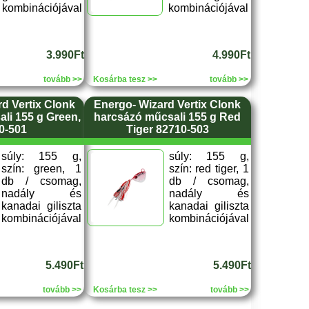
kombinációjával
kombinációjával
3.990Ft
4.990Ft
tovább >>
Kosárba tesz >>
tovább >>
rd Vertix Clonk
Energo- Wizard Vertix Clonk
li 155 g Green,
harcsázó műcsali 155 g Red
0-501
Tiger 82710-503
súly: 155 g,
súly: 155 g,
szín: green, 1
szín: red tiger, 1
db / csomag,
db / csomag,
nadály és
nadály és
kanadai giliszta
kanadai giliszta
kombinációjával
kombinációjával
5.490Ft
5.490Ft
tovább >>
Kosárba tesz >>
tovább >>