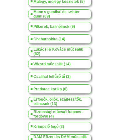
Műlégy, műlégy készletek (5)
Mann s gumihal és twister
gumi (69)
Pilkerek, balinólmok (9)
Cheburashka (14)
Lukácsi & Kovács műcsalik
(52)
Wizard műcsalik (14)
Csalihal felfűző tű (3)
Predatec karika (6)
Érfogók, ollók, szájfeszítők,
bilincsek (13)
Biztonsági műcsali kapocs -
forgóval (4)
Krimpelő fogó (3)
DAM Effzett és DAM műcsalik