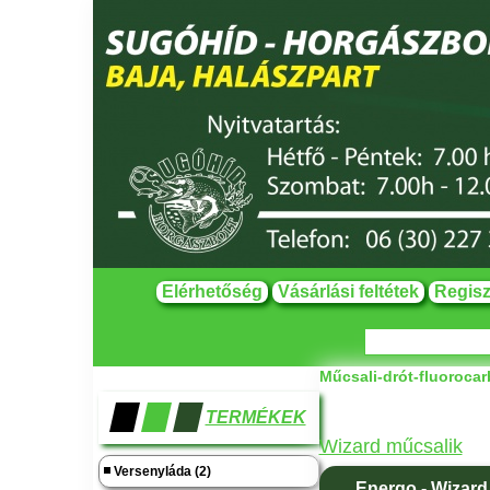
Elérhetőség
Vásárlási feltétek
Regisz
Műcsali-drót-fluoroca
TERMÉKEK
Wizard műcsalik
Versenyláda (2)
Energo - Wizard 