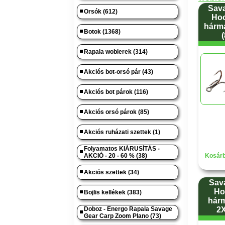
Sava
Orsók (612)
Hoo
hárm
Botok (1368)
(
Rapala woblerek (314)
Akciós bot-orsó pár (43)
Akciós bot párok (116)
Akciós orsó párok (85)
Akciós ruházati szettek (1)
Folyamatos KIÁRUSÍTÁS -
AKCIÓ - 20 - 60 % (38)
Kosárb
Akciós szettek (34)
Sav
Ho
Bojlis kellékek (383)
hár
Doboz - Energo Rapala Savage
2X
Gear Carp Zoom Plano (73)