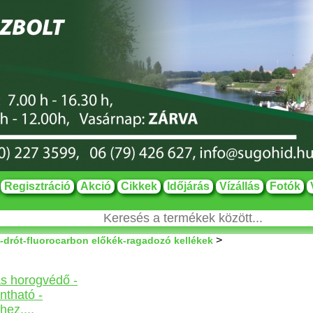
Regisztráció
Akció
Cikkek
Időjárás
Vízállás
Fotók
>
-drót-fluorocarbon előkék-ragadozó kellékek
s horogvédő -
intható -
hez....