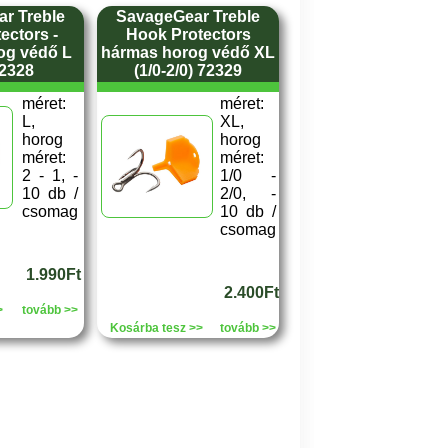
r Treble
SavageGear Treble
ectors -
Hook Protectors
og védő L
hármas horog védő XL
72328
(1/0-2/0) 72329
méret:
méret:
L,
XL,
horog
horog
méret:
méret:
2 - 1, -
1/0 -
10 db /
2/0, -
csomag
10 db /
csomag
1.990Ft
2.400Ft
>
tovább >>
Kosárba tesz >>
tovább >>