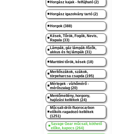
Horgász kajak - felfújható (2)
Horgász igazolvány tartó (2)
Horgok (388)
Kések, Tőrök, Fogók, Nevis,
Rapala (33)
Lámpák, gáz lámpák-főzők,
akkus és fej lámpák (31)
Marttiini tőrök, kések (18)
Merítőszákok, szákok,
törpeharcsa csapda (195)
Mérlegek - vízhőmérő -
mérőszalag (20)
Mentőmellény, horgony,
hajózási kellékek (24)
Műcsali-drót-fluorocarbon
előkék-ragadozó kellékek
(1251)
Savage Gear műcsali, köthető
előke, kapocs (264)