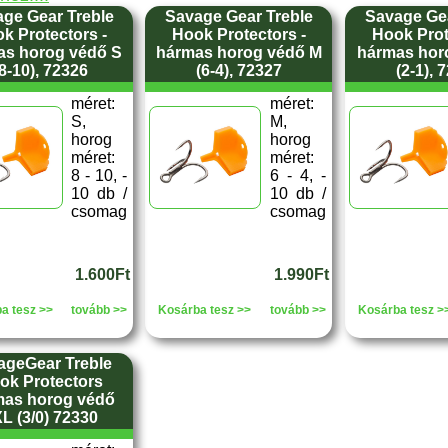
ge Gear Treble
Savage Gear Treble
Savage Gea
k Protectors -
Hook Protectors -
Hook Prot
as horog védő S
hármas horog védő M
hármas hor
8-10), 72326
(6-4), 72327
(2-1), 
méret:
méret:
S,
M,
horog
horog
méret:
méret:
8 - 10, -
6 - 4, -
10 db /
10 db /
csomag
csomag
1.600Ft
1.990Ft
a tesz >>
tovább >>
Kosárba tesz >>
tovább >>
Kosárba tesz >
ageGear Treble
ok Protectors
mas horog védő
L (3/0) 72330