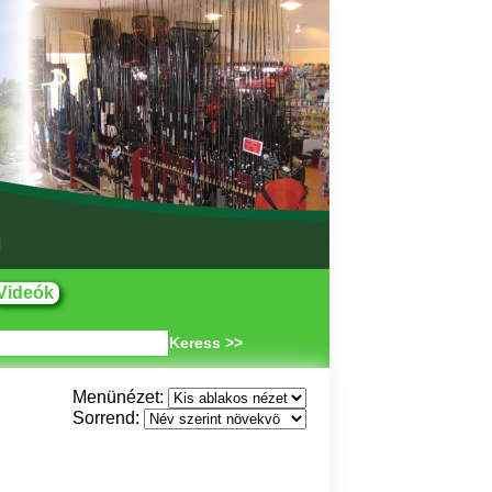
Videók
Keress >>
Menünézet:
Sorrend: