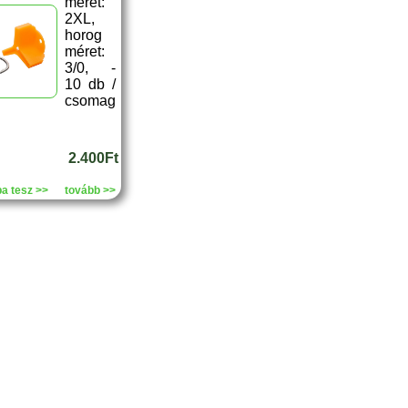
méret:
2XL,
horog
méret:
3/0, -
10 db /
csomag
2.400Ft
a tesz >>
tovább >>