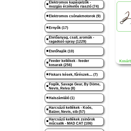
Elektromos kapásjelzők -
mozgás érzékelős riasztó (74)
Elektromos csónakmotorok (9)
Ernyők (17)
Etetőanyag, csali, aromák -
ragadozó spray (1229)
Etetőhajók (10)
Feeder kellékek - feeder
Kosárb
kosarak (256)
Fiskars kések, fűrészek.... (7)
Fogók, Savage Gear, By Döme,
Nevis, Reiva (8)
Halszámláló (1)
Harcsázó kellékek - Koós,
Balzer, Nevis, stb (57)
Harcsázó kellékek zsinórok
műcsalik - MAD CAT (106)