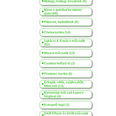
Műlégy, műlégy készletek (5)
Mann s gumihal és twister
gumi (69)
Pilkerek, balinólmok (9)
Cheburashka (14)
Lukácsi & Kovács műcsalik
(52)
Wizard műcsalik (14)
Csalihal felfűző tű (3)
Predatec karika (6)
Érfogók, ollók, szájfeszítők,
bilincsek (13)
Biztonsági műcsali kapocs -
forgóval (4)
Krimpelő fogó (3)
DAM Effzett és DAM műcsalik