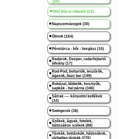
(20)
Ottó Bácsi villantói (23)
Napszemüvegek (30)
Ólmok (164)
Pénztárca - bőr - horgász (10)
Radarok, Deeper, radarfejtartó
állvány (17)
Rod-Pod, bottartók, leszúrók,
ágasok, buzz bar (149)
Ruházat, lábbelik, kesztyűk,
sapkák - hal párna (346)
Sátrak ---- kényelmi kellékek
(32)
Swingerek (38)
Székek, ágyak, fotelek,
hátizsákos székek (88)
Táskák, bottáskák, hátizsákok,
vízhatlan táskák (276)