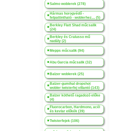
Salmo woblerek (278)
Hármas horogvédő -
felpattintható - woblerhez.... (5)
Berkley Flatt Shad műcsalik
(24)
Berkley és Cralusso mű
nadály (2)
Mepps műcsalik (94)
Abu Garcia műcsalik (32)
Balzer woblerek (25)
Balzer-gumihal dropshot
wobler twisterfej villantó (143)
Balzer köthető ragadozó előke
(4)
Fluorocarbon, Hardmono, acél
és kevlar előkék (39)
Twisterfejek (106)