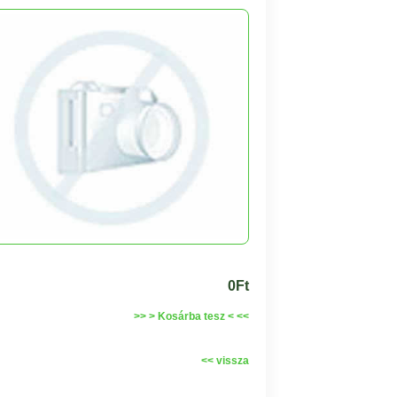
0Ft
>> > Kosárba tesz < <<
<< vissza