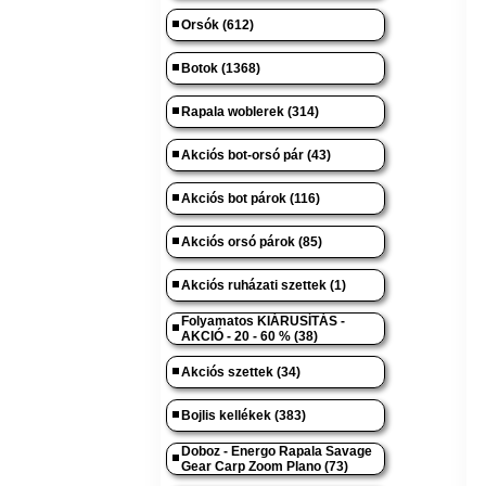
Orsók (612)
Botok (1368)
Rapala woblerek (314)
Akciós bot-orsó pár (43)
Akciós bot párok (116)
Akciós orsó párok (85)
Akciós ruházati szettek (1)
Folyamatos KIÁRUSÍTÁS -
AKCIÓ - 20 - 60 % (38)
Akciós szettek (34)
Bojlis kellékek (383)
Doboz - Energo Rapala Savage
Gear Carp Zoom Plano (73)