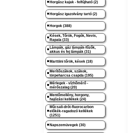
Horgász kajak - felfújható (2)
Horgász igazolvány tartó (2)
Horgok (388)
Kések, Tőrök, Fogók, Nevis,
Rapala (33)
Lámpák, gáz lámpák-főzők,
akkus és fej lámpák (31)
Marttiini tőrök, kések (18)
Merítőszákok, szákok,
törpeharcsa csapda (195)
Mérlegek - vízhőmérő -
mérőszalag (20)
Mentőmellény, horgony,
hajózási kellékek (24)
Műcsali-drót-fluorocarbon
előkék-ragadozó kellékek
(1251)
Napszemüvegek (30)