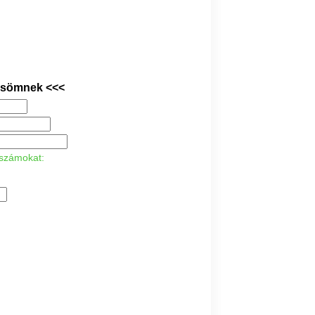
rösömnek <<<
 számokat: