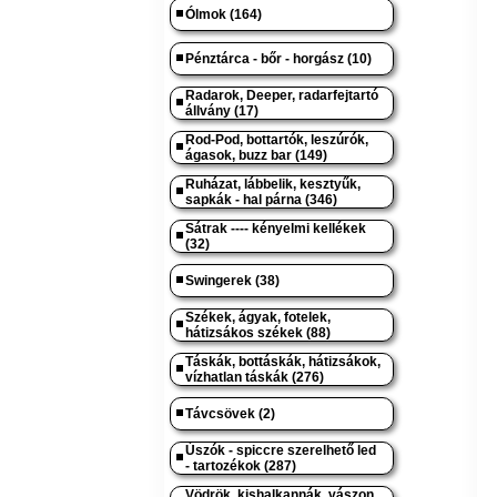
Ólmok (164)
Pénztárca - bőr - horgász (10)
Radarok, Deeper, radarfejtartó
állvány (17)
Rod-Pod, bottartók, leszúrók,
ágasok, buzz bar (149)
Ruházat, lábbelik, kesztyűk,
sapkák - hal párna (346)
Sátrak ---- kényelmi kellékek
(32)
Swingerek (38)
Székek, ágyak, fotelek,
hátizsákos székek (88)
Táskák, bottáskák, hátizsákok,
vízhatlan táskák (276)
Távcsövek (2)
Úszók - spiccre szerelhető led
- tartozékok (287)
Vödrök, kishalkannák, vászon