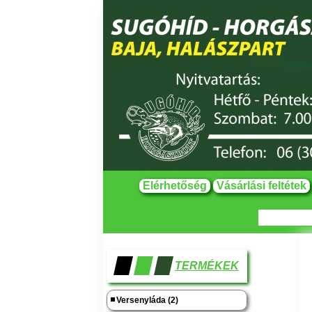
Elérhetőség
Vásárlási feltétek
TERMÉKEK
Versenyláda (2)