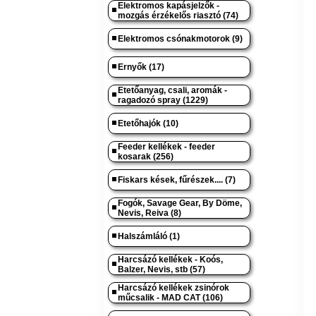
Elektromos kapásjelzők -
mozgás érzékelős riasztó (74)
Elektromos csónakmotorok (9)
Ernyők (17)
Etetőanyag, csali, aromák -
ragadozó spray (1229)
Etetőhajók (10)
Feeder kellékek - feeder
kosarak (256)
Fiskars kések, fűrészek.... (7)
Fogók, Savage Gear, By Döme,
Nevis, Reiva (8)
Halszámláló (1)
Harcsázó kellékek - Koós,
Balzer, Nevis, stb (57)
Harcsázó kellékek zsinórok
műcsalik - MAD CAT (106)