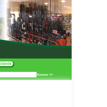
Videók
Keress >>