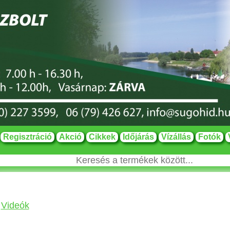
Regisztráció
Akció
Cikkek
Időjárás
Vízállás
Fotók
Videók