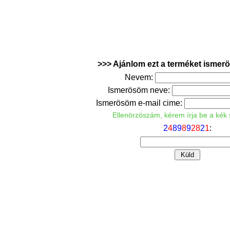
>>> Ajánlom ezt a terméket isme
Nevem:
Ismerösöm neve:
Ismerösöm e-mail cime:
Ellenörzöszám, kérem írja be a kék
2
4
8
9
8
9
2
8
2
1
: